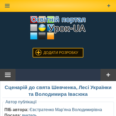
Наверх
ДОДАТИ РОЗРОБКУ
Сценарій до свята Шевченка, Лесі Українки
та Володимира Івасюка
Автор публікації
ПІБ автора:
Євстратенко Мар'яна Володимирівна
Посада:
вчитель