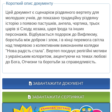
Короткий опис документу
Цей документ є сценарієм різдвяного вертепу для
молодших учнів, де показано традиційну різдвяну
історію з появою пастушків, ангела, чортика, трьох
царів зі Сходу, козака, царя Ірода та інших
персонажів. Відбувається подорож до Вифлеєму,
боротьба між добром і злом, і в кінці перемога світла
над темрявою з колективним виконанням колядки
"Нова радість стала". Вертеп поєднує релігійні мотиви
з українським колоритом, акцентуючи на темах любові
до Бога, Отчизни та боротьби за справедливість.
ЗАВАНТАЖИТИ ДОКУМЕНТ
ЗАВАНТАЖИТИ СЕРТИФІКАТ