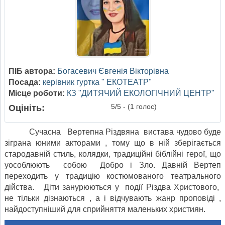
ПІБ автора:
Богасевич Євгенія Вікторівна
Посада:
керівник гуртка " ЕКОТЕАТР"
Місце роботи:
КЗ "ДИТЯЧИЙ ЕКОЛОГІЧНИЙ ЦЕНТР"
5/5 - (1 голос)
Оцініть:
Сучасна Вертепна Різдвяна вистава чудово буде
зіграна юними акторами , тому що в ній зберігається
стародавній стиль, колядки, традиційні біблійні герої, що
уособлюють собою Добро і Зло. Давній Вертеп
переходить у традицію костюмованого театрального
дійства. Діти занурюються у події Різдва Христового,
не тільки дізнаються , а і відчувають жанр проповіді ,
найдоступніший для сприйняття маленьких християн.