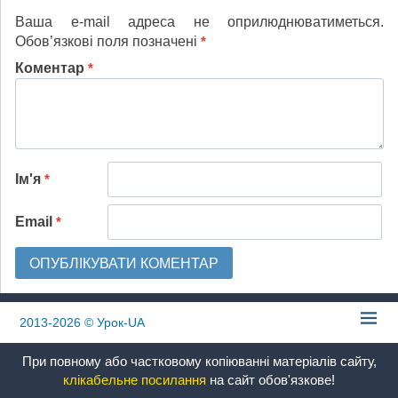
Ваша e-mail адреса не оприлюднюватиметься.
Обов’язкові поля позначені
*
Коментар
*
Ім'я
*
Email
*
2013-2026
© Урок-UA
При повному або частковому копіюванні матеріалів сайту,
клікабельне посилання
на сайт обов'язкове!