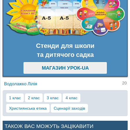
Стенди для школи
та дитячого садка
МАГАЗИН УРОК-UA
20
Водолажко Лілія
1 клас
2 клас
3 клас
4 клас
Християнська етика
Сценарії заходів
ТАКОЖ ВАС МОЖУТЬ ЗАЦІКАВИТИ