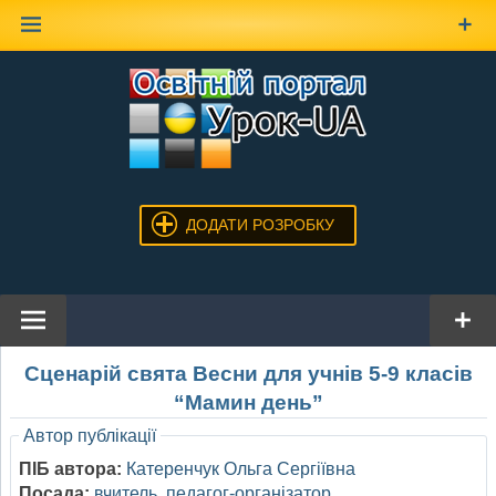
Наверх
ДОДАТИ РОЗРОБКУ
Сценарій свята Весни для учнів 5-9 класів
“Мамин день”
Автор публікації
ПІБ автора:
Катеренчук Ольга Сергіївна
Посада:
вчитель, педагог-організатор