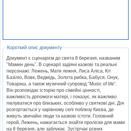
Короткий опис документу
Документ є сценарієм до свята 8 березня, названим
"Мамин день". В сценарії задіяні казкові та реальні
персонажі: Лежень, Мати лежня, Лиса Аліса, Кіт
Базіліо, Вовк, Ведмідь, Золота рибка, Бабуся, Онук,
Товариш, а також музичний супровід "Music of life".
Він розповідає історію про сімейні цінності,
важливість допомоги матері, і показує, як важливо
піклуватися про близьких, особливо у святкові дні. Дія
розгортається у чарівному селі поблизу Києва, де
живуть звичайні люди та казкові істоти. Головний
герой, Лежень, намагається знайти проліски для мами
на 8 березня, але заблукає. Зустрічає різних