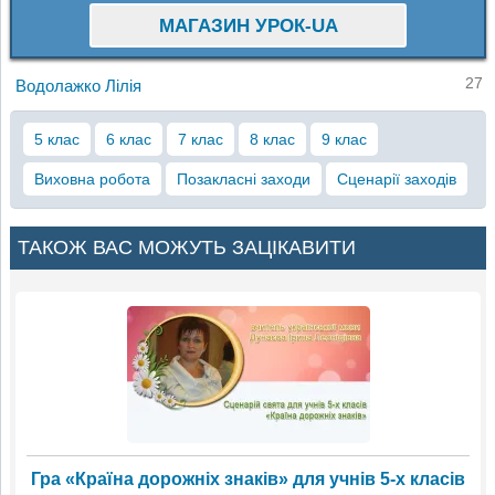
МАГАЗИН УРОК-UA
27
Водолажко Лілія
5 клас
6 клас
7 клас
8 клас
9 клас
Виховна робота
Позакласні заходи
Сценарії заходів
ТАКОЖ ВАС МОЖУТЬ ЗАЦІКАВИТИ
Гра «Країна дорожніх знаків» для учнів 5-х класів