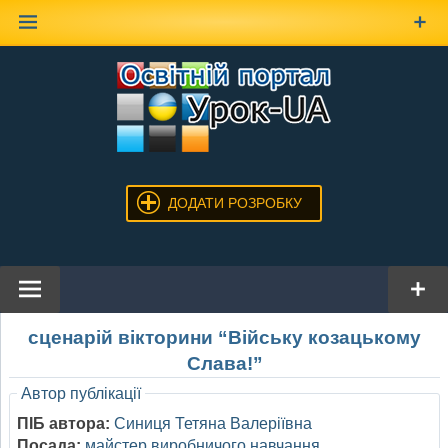
Наверх
ДОДАТИ РОЗРОБКУ
сценарій вікторини “Війську козацькому
Слава!”
Автор публікації
ПІБ автора:
Синиця Тетяна Валеріївна
Посада:
майстер виробничого навчання