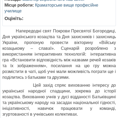
Місце роботи:
Краматорське вище професійне
училище
Оцініть:
Напередодні свят Покрови Пресвятої Богородиці,
Дня українського козацтва та Дня захисників і захисниць
України, пропоную провести вікторину «Війську
козацькому – слава!». Сценарій розроблено з
використанням інтерактивних технологій: інтерактивна
гра «Встановити відповідність між назвами речей козаків
та їх зображенням», посилання на цю гру можна
розмістити в чаті, щоб учні мали можливість пограти ще і
поділитись з батьками та друзями.
Цей захід спряє вихованню інтересу до
української народної спадщини, зокрема до історії
козацтва. Вихованню учнів у дусі відданості Батьківщині
та українському народу на засадах національної гідності,
ініціативності, навичок працювати у команді,
згуртованості в учнівських колективах.