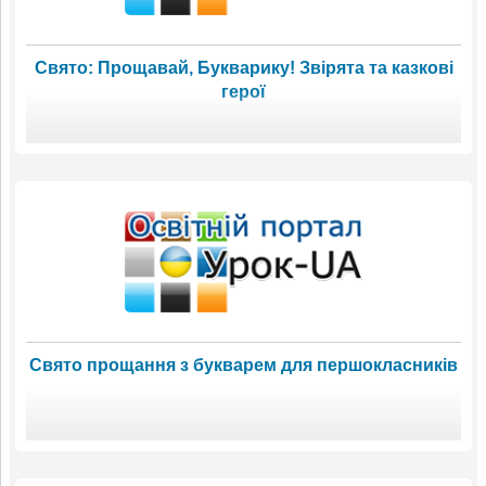
Свято: Прощавай, Букварику! Звірята та казкові
герої
Свято прощання з букварем для першокласників