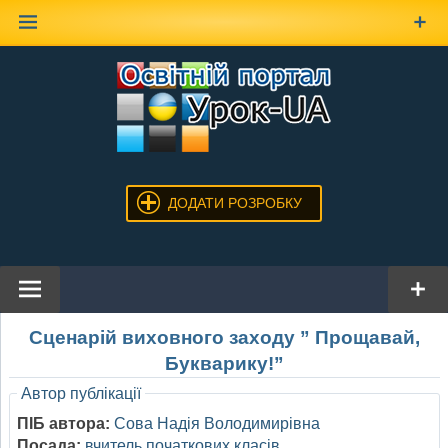
Наверх
ДОДАТИ РОЗРОБКУ
Сценарій виховного заходу ” Прощавай,
Букварику!”
Автор публікації
ПІБ автора:
Сова Надія Володимирівна
Посада:
вчитель початкових класів