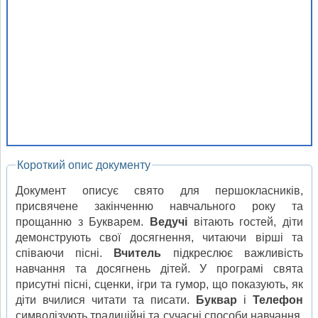
Короткий опис документу
Документ описує свято для першокласників,
присвячене закінченню навчального року та
прощанню з Букварем.
Ведучі
вітають гостей, діти
демонструють свої досягнення, читаючи вірші та
співаючи пісні.
Вчитель
підкреслює важливість
навчання та досягнень дітей. У програмі свята
присутні пісні, сценки, ігри та гумор, що показують, як
діти вчилися читати та писати.
Буквар
і
Телефон
символізують традиційні та сучасні способи навчання,