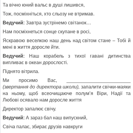
Та вічно юний вальс в душі лишився,
Тож, посміхніться, хто сльозу не втримав.
Ведучий:
Завтра зустрінемо світанок…
Нам посміхнеться сонце скупане в росі,
Яскравою веселкою наш день над світом стане – Тобі й
мені в життя доросле йти.
Ведучий:
Наш корабель з тихої гавані дитинства
випливає в океан дорослості.
Піднято вітрила.
Ми просимо Вас, ________________________
(звертання до директора школи),
запалити свічки-маяки
на ньому, щоб всеочищаюче полум’я Віри, Надії та
Любові осявало нам доросле життя
Директор запалює свічу.
Ведучий:
А зараз бал наш випускний,
Свіча палає, збирає друзів навкруги