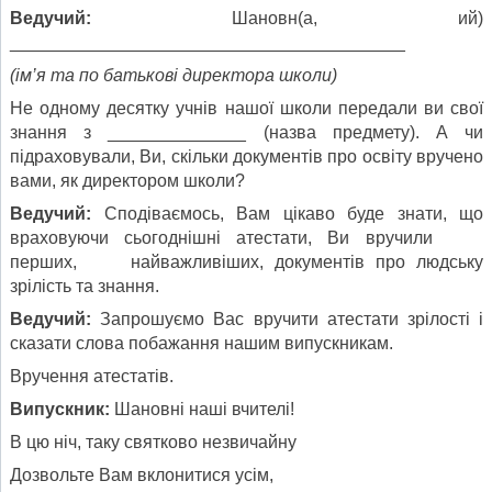
Ведучий:
Шановн(а, ий)
________________________________________
(ім’я та по батькові директора школи)
Не одному десятку учнів нашої школи передали ви свої
знання з ______________ (назва предмету). А чи
підраховували, Ви, скільки документів про освіту вручено
вами, як директором школи?
Ведучий:
Сподіваємось, Вам цікаво буде знати, що
враховуючи сьогоднішні атестати, Ви вручили
перших, найважливіших, документів про людську
зрілість та знання.
Ведучий:
Запрошуємо Вас вручити атестати зрілості і
сказати слова побажання нашим випускникам.
Вручення атестатів.
Випускник:
Шановні наші вчителі!
В цю ніч, таку святково незвичайну
Дозвольте Вам вклонитися усім,