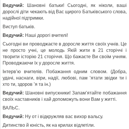
Ведучий:
Шановні батьки! Сьогодні, як ніколи, ваші
дорослі діти чекають від Вас щирого Батьківського слова,
надійної підтримки.
Виступ батьків.
Ведучий:
Наші дорогі вчителі!
Сьогодні ви проводжаєте в доросле життя своїх учнів. Це
не просто учні, це молодь Якій жити в 21 сторіччі і
творити історію 21 сторіччя. Що бажаєте Ви своїм учням.
Проводжаючи їх у доросле життя.
Інтерв’ю вчителів. Побажання одним словом. (Добра,
удачі, наснаги, віри, надії, любові, пам ’ятати звідки ти і
хто ти, здоров ’я та ін.)
Ведучий:
Шановні випускники! Запам’ятайте побажання
своїх наставників і хай допоможуть вони Вам у житті.
ВАЛЬС.
Ведучий:
Ну от і відкружляв вас вихор вальсу.
Дитинство й юність, як на крилах відлетіли.