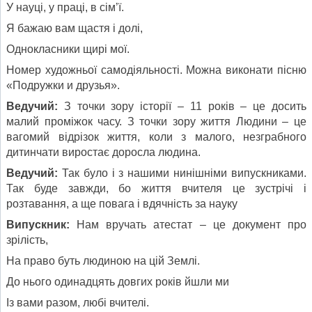
У науці, у праці, в сім’ї.
Я бажаю вам щастя і долі,
Однокласники щирі мої.
Номер художньої самодіяльності. Можна виконати пісню
«Подружки и друзья».
Ведучий:
З точки зору історії – 11 років – це досить
малий проміжок часу. З точки зору життя Людини – це
вагомий відрізок життя, коли з малого, незграбного
дитинчати виростає доросла людина.
Ведучий:
Так було і з нашими нинішніми випускниками.
Так буде завжди, бо життя вчителя це зустрічі і
розтавання, а ще повага і вдячність за науку
Випускник:
Нам вручать атестат – це документ про
зрілість,
На право буть людиною на цій Землі.
До нього одинадцять довгих років йшли ми
Із вами разом, любі вчителі.