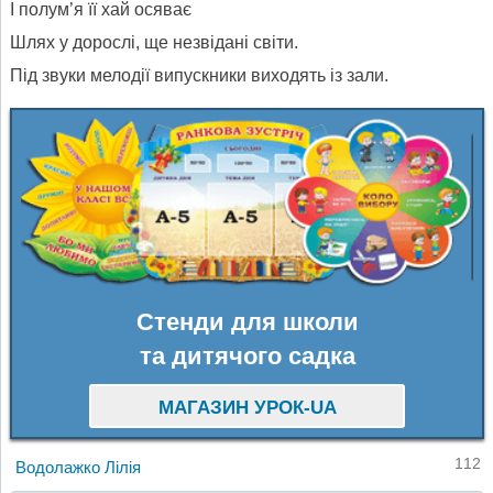
І полум’я її хай осяває
Шлях у дорослі, ще незвідані світи.
Під звуки мелодії випускники виходять із зали.
Стенди для школи
та дитячого садка
МАГАЗИН УРОК-UA
112
Водолажко Лілія