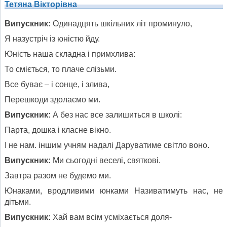
Випускник:
Одинадцять шкільних літ проминуло,
Я назустріч із юністю йду.
Юність наша складна і примхлива:
То сміється, то плаче слізьми.
Все буває – і сонце, і злива,
Перешкоди здолаємо ми.
Випускник:
А без нас все залишиться в школі:
Парта, дошка і класне вікно.
І не нам. іншим учням надалі Даруватиме світло воно.
Випускник:
Ми сьогодні веселі, святкові.
Завтра разом не будемо ми.
Юнаками, вродливими юнками Називатимуть нас, не
дітьми.
Випускник:
Хай вам всім усміхається доля-