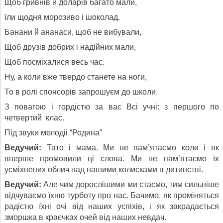
Щоб гривнів й доларів багато мали,
їли щодня морозиво і шоколад.
Банани й ананаси, щоб не вибували,
Щоб друзів добрих і надійних мали,
Щоб посміхалися весь час.
Ну, а коли вже твердо станете на ноги,
То в ролі спонсорів запрошуєм до школи.
З повагою і гордістю за вас Всі учні: з першого по
четвертий клас.
Під звуки мелодіі “Родина”
Ведучий:
Тато і мама. Ми не пам’ятаємо коли і як
вперше промовили ці слова. Ми не пам’ятаємо їх
усміхнених облич над нашими колисками в дитинстві.
Ведучий:
Але чим дорослішими ми стаємо, тим сильніше
відчуваємо їхню турботу про нас. Бачимо, як проміняться
радістю їхні очі від наших успіхів, і як закрадається
зморшка в краєчках очей від наших невдач.