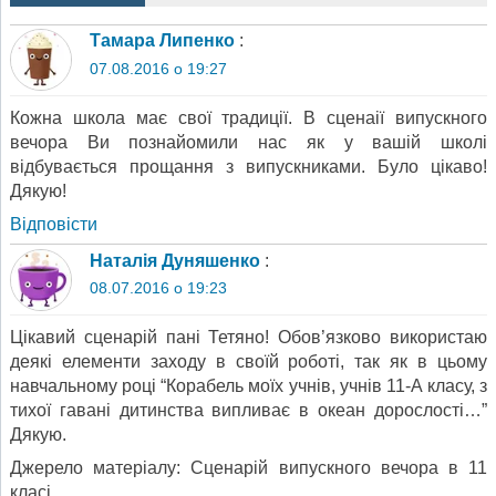
Тамара Липенко
:
07.08.2016 о 19:27
Кожна школа має свої традиції. В сценаії випускного
вечора Ви познайомили нас як у вашій школі
відбувається прощання з випускниками. Було цікаво!
Дякую!
Відповіcти
Наталія Дуняшенко
:
08.07.2016 о 19:23
Цікавий сценарій пані Тетяно! Обов’язково використаю
деякі елементи заходу в своїй роботі, так як в цьому
навчальному році “Корабель моїх учнів, учнів 11-А класу, з
тихої гавані дитинства випливає в океан дорослості…”
Дякую.
Джерело матеріалу: Сценарій випускного вечора в 11
класі.