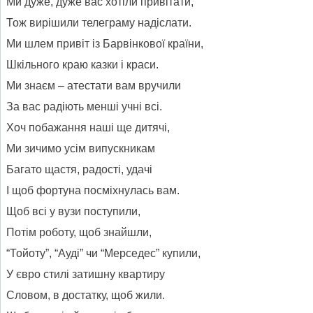
Ми дуже, дуже вас хотіли привітати,
Тож вирішили телеграму надіслати.
Ми шлем привіт із Барвінкової країни,
Шкільного краю казки і краси.
Ми знаєм – атестати вам вручили
За вас радіють менші учні всі.
Хоч побажання наші ще дитячі,
Ми зичимо усім випускникам
Багато щастя, радості, удачі
І щоб фортуна посміхнулась вам.
Щоб всі у вузи поступили,
Потім роботу, щоб знайшли,
“Тойоту”, “Ауді” чи “Мерседес” купили,
У євро стилі затишну квартиру
Словом, в достатку, щоб жили.