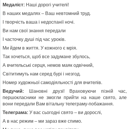
Медаліст:
Наші дорогі учителі!
В наших медалях – Ваш невтомний труд.
І творчість ваша і недоспанії ночі.
Ви нам свої знання передали
І часточку душі під час уроків.
Ми йдем в життя. У кожного є мрія.
Так хочеться, щоб все задумане збулось,
А вчительські серця, немов маяк одвічний,
Світитимуть нам серед бурі і незгод.
Номер художньої самодіяльності для вчителів.
Ведучий:
Шановні друзі! Враховуючи пізній час,
першокласники не змогли прийти на наше свято, але
вони передали Вам вітальну телеграму-побажання.
Телеграма:
У вас сьогодні свято – ви дорослі,
А в нас режим – ми зараз вже спимо.