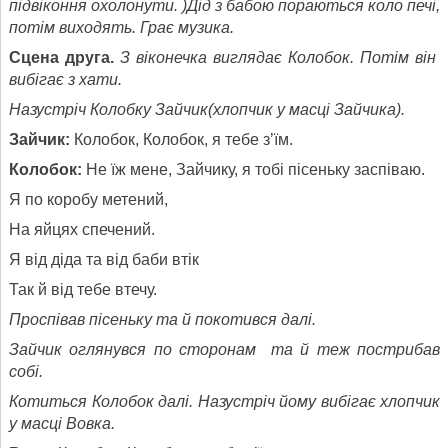
підвіконня охолонути. )Дід з бабою пораються коло печі,
потім виходять. Грає музика.
Сцена друга.
З віконечка виглядає Колобок. Потім він
вибігає з хати.
Назустріч Колобку Зайчик(хлопчик у масці Зайчика).
Зайчик:
Колобок, Колобок, я тебе з’їм.
Колобок:
Не їж мене, Зайчику, я тобі пісеньку заспіваю.
Я по коробу метений,
На яйцях спечений.
Я від діда та від баби втік
Так й від тебе втечу.
Проспівав пісеньку та й покотився далі.
Зайчик оглянувся по сторонам та й теж пострибав
собі.
Котиться Колобок далі. Назустріч йому вибігає хлопчик
у масці Вовка.