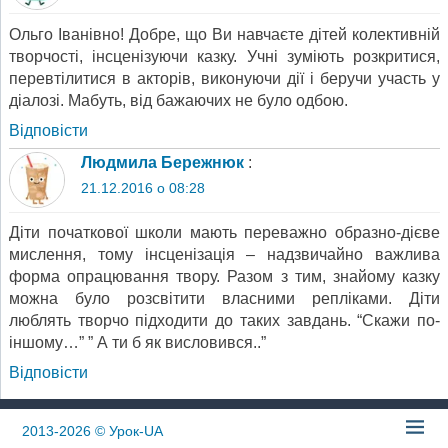
Ольго Іванівно! Добре, що Ви навчаєте дітей колективній
творчості, інсценізуючи казку. Учні зуміють розкритися,
перевтілитися в акторів, виконуючи дії і беручи участь у
діалозі. Мабуть, від бажаючих не було одбою.
Відповіcти
Людмила Бережнюк
:
21.12.2016 о 08:28
Діти початкової школи мають переважно образно-дієве
мислення, тому інсценізація – надзвичайно важлива
форма опрацювання твору. Разом з тим, знайому казку
можна було розсвітити власними репліками. Діти
люблять творчо підходити до таких завдань. “Скажи по-
іншому…” ” А ти б як висловився..”
Відповіcти
2013-2026
© Урок-UA