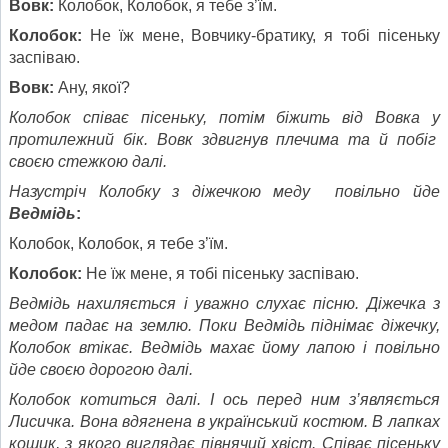
Вовк:
Колобок, Колобок, я тебе з’їм.
Колобок:
Не їж мене, Вовчику-братику, я тобі пісеньку
заспіваю.
Вовк:
Ану, якої?
Колобок співає пісеньку, потім біжить від Вовка у
протилежний бік. Вовк здвигнув плечима та й побіг
своєю стежкою далі.
Назустріч Колобку з діжечкою меду повільно йде
Ведмідь
:
Колобок, Колобок, я тебе з’їм.
Колобок:
Не їж мене, я тобі пісеньку заспіваю.
Ведмідь нахиляється і уважно слухає пісню. Діжечка з
медом падає на землю. Поки Ведмідь піднімає діжечку,
Колобок втікає. Ведмідь махає йому лапою і повільно
йде своєю дорогою далі.
Колобок котиться далі. І ось перед ним з
’
являється
Лисичка. Вона вдягнена в український костюм. В лапках
кошик, з якого виглядає півнячий хвіст. Співає пісеньку