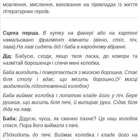
мовлення, мислення, виховання на прикладах із життя
літературних героїв.
Сцена перша
.
В кутку на фанері або на картоні
намальовано фрагмент кімнати (вікно, стіл, піч,
лава).На лаві сидять дід і баба в народному вбранні.
Дід
: Бабусю, сходи, якщо твоя ласка, до комори та
назмітай борошенця і спечи мені колобка.
Баба виходить і повертається з мискою борошна. Стає
біля столу і вдає, що місить борошно.(У мисці
заздалегідь підготовлений колобок)
Баба виймає колобка і лопатою кладе його у піч. Бере
рушник, що висить біля печі, й витирає руки. Сідає біля
діда на лаву.
Баба:
Дідусю, чуєш, як смачно пахне? Це наш колобок
спікся. Пора його виймати з печі
.
(Підходить до печі. Виймає колобка і кладе його на