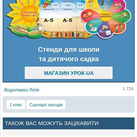
Стенди для школи
та дитячого садка
МАГАЗИН УРОК-UA
1 724
Водолажко Лілія
1 клас
Сценарії заходів
ТАКОЖ ВАС МОЖУТЬ ЗАЦІКАВИТИ