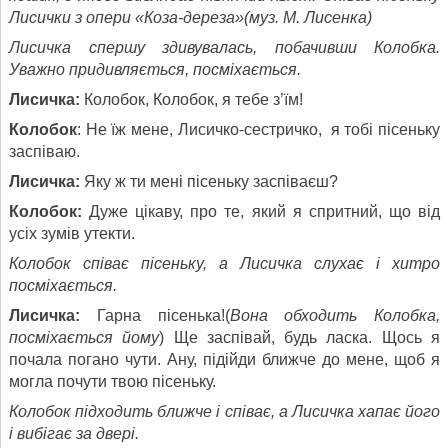
Лисички з опери «Коза-дереза»(муз. М. Лисенка)
Лисичка спершу здивувалась, побачивши Колобка.
Уважно придивляється, посміхається.
Лисичка:
Колобок, Колобок, я тебе з’їм!
Колобок
: Не їж мене, Лисичко-сестричко, я тобі пісеньку
заспіваю.
Лисичка:
Яку ж ти мені пісеньку заспіваєш?
Колобок:
Дуже цікаву, про те, який я спритний, що від
усіх зумів утекти.
Колобок співає пісеньку, а Лисичка слухає і хитро
посміхається.
Лисичка:
Гарна пісенька!(
Вона обходить Колобка,
посміхається йому
) Ще заспівай, будь ласка. Щось я
почала погано чути. Ану, підійди ближче до мене, щоб я
могла почути твою пісеньку.
Колобок підходить ближче і співає, а Лисичка хапає його
і вибігає за двері.