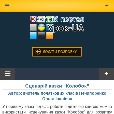
Наверх
ДОДАТИ РОЗРОБКУ
Сценарій казки “Колобок”
Автор: вчитель початкових класів Нечипоренко
Ольга Іванівна
У першому класі під час роботи з дитячою книгою можна
використати інсценування казки “Колобок” для розвитку