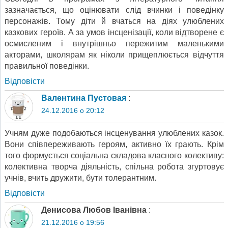
зазначається, що оцінювати слід вчинки і поведінку
персонажів. Тому діти й вчаться на діях улюблених
казкових героїв. А за умов інсценізації, коли відтворене є
осмисленим і внутрішньо пережитим маленькими
акторами, школярам як ніколи прищеплюється відчуття
правильної поведінки.
Відповіcти
Валентина Пустовая
:
24.12.2016 о 20:12
Учням дуже подобаються інсценування улюблених казок.
Вони співпереживають героям, активно їх грають. Крім
того формується соціальна складова класного колективу:
колективна творча діяльність, спільна робота згуртовує
учнів, вчить дружити, бути толерантним.
Відповіcти
Денисова Любов Іванівна
:
21.12.2016 о 19:56