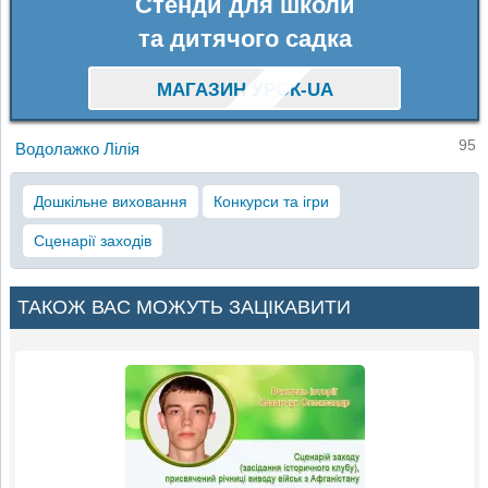
Стенди для школи
та дитячого садка
МАГАЗИН УРОК-UA
95
Водолажко Лілія
Дошкільне виховання
Конкурси та ігри
Сценарії заходів
ТАКОЖ ВАС МОЖУТЬ ЗАЦІКАВИТИ