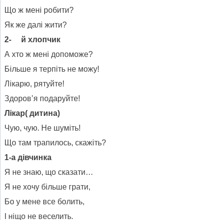
Що ж мені робити?
Як же далі жити?
2-
й хлопчик
А хто ж мені допоможе?
Більше я терпіть не можу!
Лікарю, рятуйте!
Здоров’я подаруйте!
Лікар( дитина)
Чую, чую. Не шуміть!
Що там трапилось, скажіть?
1-а дівчинка
Я не знаю, що сказати…
Я не хочу більше грати,
Бо у мене все болить,
І ніщо не веселить.