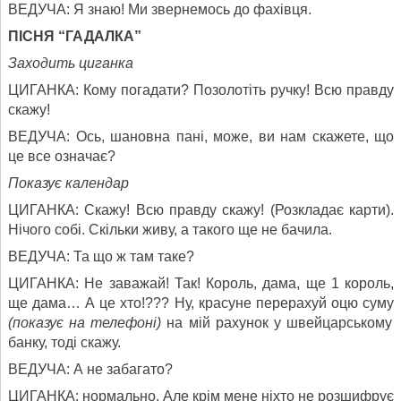
ВЕДУЧА: Я знаю! Ми звернемось до фахівця.
ПІСНЯ “ГАДАЛКА”
Заходить циганка
ЦИГАНКА: Кому погадати? Позолотіть ручку! Всю правду
скажу!
ВЕДУЧА: Ось, шановна пані, може, ви нам скажете, що
це все означає?
Показує календар
ЦИГАНКА: Скажу! Всю правду скажу! (Розкладає карти).
Нічого собі. Скільки живу, а такого ще не бачила.
ВЕДУЧА: Та що ж там таке?
ЦИГАНКА: Не заважай! Так! Король, дама, ще 1 король,
ще дама… А це хто!??? Ну, красуне перерахуй оцю суму
(показує на телефоні)
на мій рахунок у швейцарському
банку, тоді скажу.
ВЕДУЧА: А не забагато?
ЦИГАНКА: нормально. Але крім мене ніхто не розшифрує