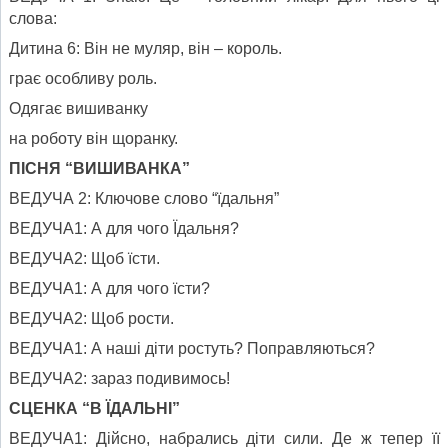
слова:
Дитина 6: Він не муляр, він – король.
грає особливу роль.
Одягає вишиванку
на роботу він щоранку.
ПІСНЯ “ВИШИВАНКА”
ВЕДУЧА 2: Ключове слово “їдальня”
ВЕДУЧА1: А для чого Їдальня?
ВЕДУЧА2: Щоб їсти.
ВЕДУЧА1: А для чого їсти?
ВЕДУЧА2: Щоб рости.
ВЕДУЧА1: А наші діти ростуть? Поправляються?
ВЕДУЧА2: зараз подивимось!
СЦЕНКА “В ЇДАЛЬНІ”
ВЕДУЧА1: Дійсно, набрались діти сили. Де ж тепер її