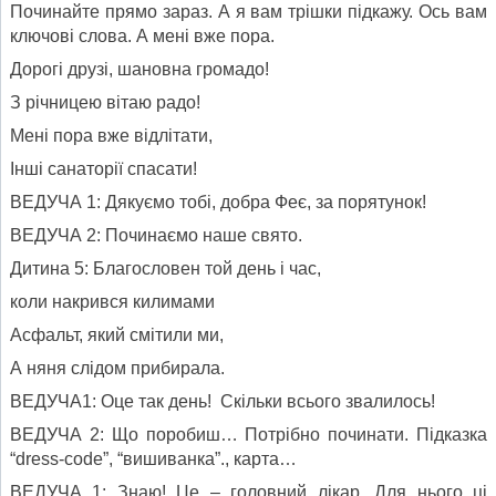
Починайте прямо зараз. А я вам трішки підкажу. Ось вам
ключові слова. А мені вже пора.
Дорогі друзі, шановна громадо!
З річницею вітаю радо!
Мені пора вже відлітати,
Інші санаторії спасати!
ВЕДУЧА 1: Дякуємо тобі, добра Феє, за порятунок!
ВЕДУЧА 2: Починаємо наше свято.
Дитина 5: Благословен той день і час,
коли накрився килимами
Асфальт, який смітили ми,
А няня слідом прибирала.
ВЕДУЧА1: Оце так день! Скільки всього звалилось!
ВЕДУЧА 2: Що поробиш… Потрібно починати. Підказка
“dress-code”, “вишиванка”., карта…
ВЕДУЧА 1: Знаю! Це – головний лікар. Для нього ці