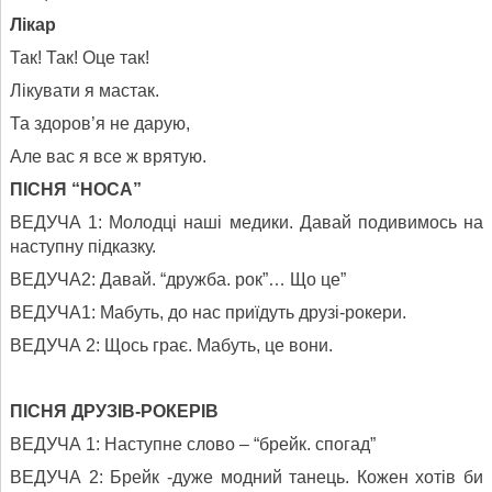
Лікар
Так! Так! Оце так!
Лікувати я мастак.
Та здоров’я не дарую,
Але вас я все ж врятую.
ПІСНЯ “НОСА”
ВЕДУЧА 1: Молодці наші медики. Давай подивимось на
наступну підказку.
ВЕДУЧА2: Давай. “дружба. рок”… Що це”
ВЕДУЧА1: Мабуть, до нас приїдуть друзі-рокери.
ВЕДУЧА 2: Щось грає. Мабуть, це вони.
ПІСНЯ ДРУЗІВ-РОКЕРІВ
ВЕДУЧА 1: Наступне слово – “брейк. спогад”
ВЕДУЧА 2: Брейк -дуже модний танець. Кожен хотів би