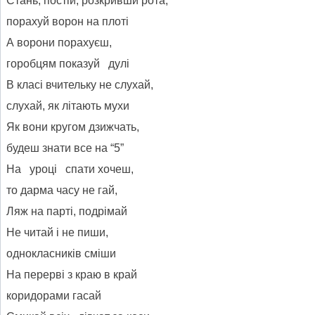
Стань, постій, розкривши рота,
порахуй ворон на плоті
А ворони порахуєш,
горобцям показуй дулі
В класі вчительку не слухай,
слухай, як літають мухи
Як вони кругом дзижчать,
будеш знати все на “5”
На уроці спати хочеш,
то дарма часу не гай,
Ляж на парті, подрімай
Не читай і не пиши,
однокласників сміши
На перерві з краю в край
коридорами гасай