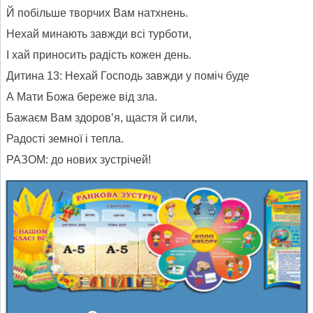
Й побільше творчих Вам натхнень.
Нехай минають завжди всі турботи,
І хай приносить радість кожен день.
Дитина 13: Нехай Господь завжди у поміч буде
А Мати Божа береже від зла.
Бажаєм Вам здоров’я, щастя й сили,
Радості земної і тепла.
РАЗОМ: до нових зустрічей!