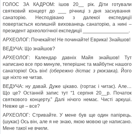
ГОЛОС ЗА КАДРОМ: ішов 20__ рік. Діти готували
святковий концерт до ___ річниці з дня заснування
санаторію. Несподівано з далекої експедиції
повертається колишній вихованець санаторію, а нині –
президент археологічної експедиції _________________.
АРХЕОЛОГ: Почекайте! Не починайте! Еврика! Знайшов!
ВЕДУЧА: Що знайшов?
АРХЕОЛОГ: Календар давніх Майя знайшов! Тут
написано все про минуле, теперішнє та майбутнє нашого
санаторію! Ось він!
(обережно дістає з рюкзака)
.
Його
ще ніхто не читав.
ВЕДУЧА: ну давай. Дуже цікаво. (гортає і читає). Але…
Що це? Останній запис тут “1 серпня 20__р. Початок
святкового концерту.” Далі нічого немає. Чисті аркуші.
Невже це – все?
АРХЕОЛОГ: Стривайте. У мене був ще один папірець.
(шукає) Ось він, але я не знаю, якою мовою це написано.
Мене такої не вчили.