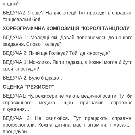
подіти?
ВЕДУЧА2: Як де? На дискотеці! Тут проходять справжні
танцювальні бої!
ХОРЕОГРАФІЧНА КОМПОЗИЦІЯ “КОРОЛІ ТАНЦПОЛУ”
ВЕДУЧА 1: Молодці які. Давай повернемось до нашого
завдання. Слово “голівуд”
ВЕДУЧА 2: Який ще Голівуд? Той, де кіностудія”
ВЕДУЧА 1: Можливо. Як ти гадаєш, в Козині могла б бути
своя кіностудія?
ВЕДУЧА 2: Було б цікаво…
СЦЕНКА “РЕЖИСЕР”
ВЕДУЧА1: Ну. режисери не мають медичної освіти. Тут би
справжнього медика, щоб призначив справжнє
лікування…
ВЕДУЧА 2: Не хвилюйся. Тут працюють справжні
професіонали. Кожна дитина має і вітаміни, і масаж, і
процедури…