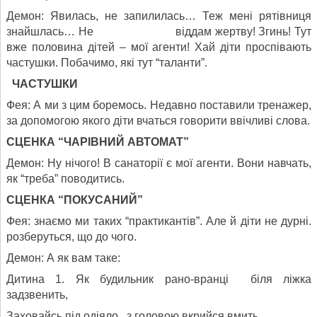
Демон: Явилась, не запилилась… Теж мені рятівниця
знайшлась… Не віддам жертву! Згинь! Тут
вже половина дітей – мої агенти! Хай діти проспівають
частушки. Побачимо, які тут “таланти”.
ЧАСТУШКИ
Фея: А ми з цим боремось. Недавно поставили тренажер,
за допомогою якого діти вчаться говорити ввічливі слова.
СЦЕНКА “ЧАРІВНИЙ АВТОМАТ”
Демон: Ну нічого! В санаторії є мої агенти. Вони навчать,
як “треба” поводитись.
СЦЕНКА “ПОКУСАНИЙ”
Фея: знаємо ми таких “практикантів”. Але й діти не дурні.
розберуться, що до чого.
Демон: А як вам таке:
Дитина 1. Як будильник рано-вранці біля ліжка
задзвенить,
Заховайсь під одіяло, з головою вкрийся вмить.