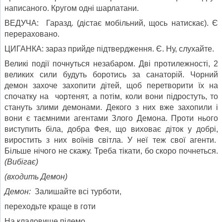
написаного. Кругом одні шарлатани.
ВЕДУЧА: Гаразд. (дістає мобільний, щось натискає). Є
перераховано.
ЦИГАНКА: зараз прийде підтвердження. Є. Ну, слухайте.
Великі події почнуться незабаром. Дві протилежності, 2
великих сили будуть боротись за санаторій. Чорний
демон захоче захопити дітей, щоб перетворити їх на
спочатку на чортенят, а потім, коли вони підростуть, то
стануть злими демонами. Декого з них вже захопили і
вони є таємними агентами Злого Демона. Проти нього
виступить біла, добра Фея, що виховає діток у добрі,
виростить з них воїнів світла. У неї теж свої агенти.
Більше нічого не скажу. Треба тікати, бо скоро почнеться.
(Вибігає)
(входить Демон)
Демон:
Залишайте всі турботи,
переходьте краще в готи
На кладовище підемо,