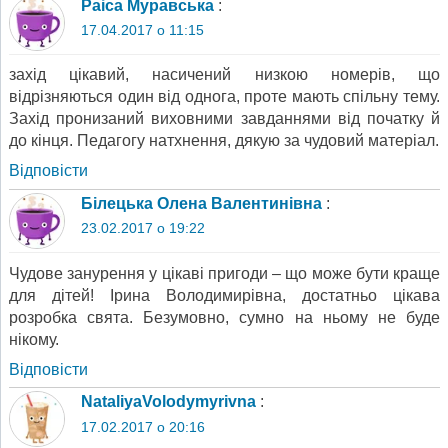
Раіса Муравська
:
17.04.2017 о 11:15
захід цікавий, насичений низкою номерів, що
відрізняються один від однога, проте мають спільну тему.
Захід пронизаний виховними завданнями від початку й
до кінця. Педагогу натхнення, дякую за чудовий матеріал.
Відповіcти
Білецька Олена Валентинівна
:
23.02.2017 о 19:22
Чудове занурення у цікаві пригоди – що може бути краще
для дітей! Ірина Володимирівна, достатньо цікава
розробка свята. Безумовно, сумно на ньому не буде
нікому.
Відповіcти
NataliyaVolodymyrivna
:
17.02.2017 о 20:16