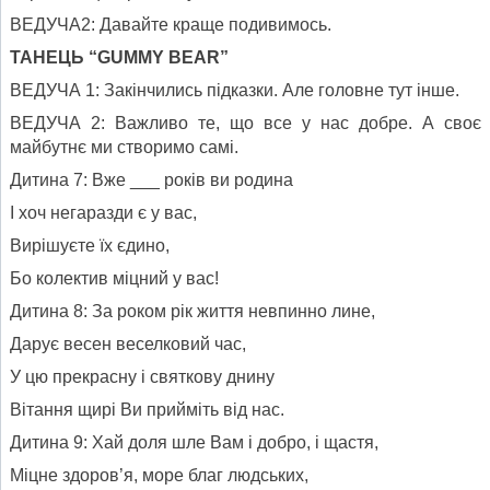
ВЕДУЧА2: Давайте краще подивимось.
ТАНЕЦЬ “GUMMY
BEAR”
ВЕДУЧА 1: Закінчились підказки. Але головне тут інше.
ВЕДУЧА 2: Важливо те, що все у нас добре. А своє
майбутнє ми створимо самі.
Дитина 7: Вже ___ років ви родина
І хоч негаразди є у вас,
Вирішуєте їх єдино,
Бо колектив міцний у вас!
Дитина 8: За роком рік життя невпинно лине,
Дарує весен веселковий час,
У цю прекрасну і святкову днину
Вітання щирі Ви прийміть від нас.
Дитина 9: Хай доля шле Вам і добро, і щастя,
Міцне здоров’я, море благ людських,