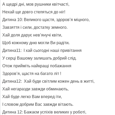
А щедрі дні, мов рушники квітчасті,
Нехай ще довго стеляться до ніг!
Дитина 10: Великого щастя, здоров’я міцного,
Завзяття і сили, достатку земного.
Хай доля дарує нев’янучі квіти,
Щоб кожному дню могли Ви радіти
.
Дитина11: І хай сьогодні наші привітання
У серці Вашому залишать добрий слід.
Отож прийміть найкращі побажання
Здоров’я, щастя на багато літ !
Дитина12: Хай буде світлим кожен день в житті,
Хай негаразди завжди обминають,
Хай буде легко Вам вперед іти,
І словом добрим Вас завжди вітають.
Дитина 12: Бажаєм успіхів великих у роботі,