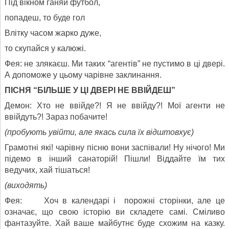
Під вікном ганяй футбол,
попадеш, то буде гол
Влітку часом жарко дуже,
то скупайся у калюжі.
Фея: не злякаєш. Ми таких “агентів” не пустимо в ці двері.
А допоможе у цьому чарівне заклинання.
ПІСНЯ “БІЛЬШЕ У ЦІ ДВЕРІ НЕ ВВІЙДЕШ”
Демон: Хто не ввійде?! Я не ввійду?! Мої агенти не
ввійдуть?! Зараз побачите!
(пробують увійти, але якась сила їх відштовхує)
Грамотні які! чарівну пісню вони заспівали! Ну нічого! Ми
підемо в інший санаторій! Пішли! Віддайте їм тих
ведучих, хай тішаться!
(виходять)
Фея: Хоч в календарі і порожні сторінки, але це
означає, що свою історію ви складете самі. Сміливо
фантазуйте. Хай ваше майбутнє буде схожим на казку.