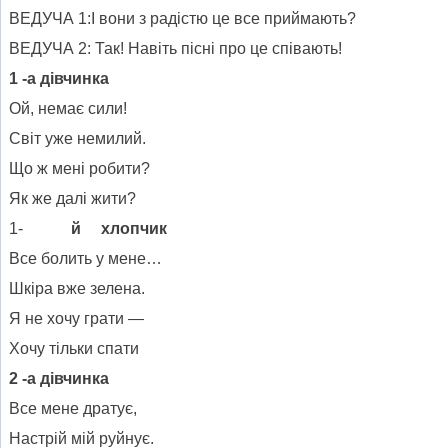
ВЕДУЧА 1:І вони з радістю це все приймають?
ВЕДУЧА 2: Так! Навіть пісні про це співають!
1 -а дівчинка
Ой, немає сили!
Світ уже немилий.
Що ж мені робити?
Як же далі жити?
1-
й хлопчик
Все болить у мене…
Шкіра вже зелена.
Я не хочу грати —
Хочу тільки спати
2 -а дівчинка
Все мене дратує,
Настрій мій руйнує.