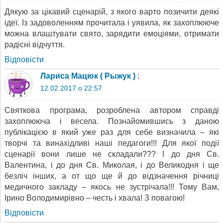
Дякую за цікавий сценарій, з якого варто позичити деякі
ідеї. Із задоволенням прочитала і уявила, як захоплююче
можна влаштувати свято, зарядити емоціями, отримати
радісні відчуття.
Відповіcти
Лариса Мацюк ( Рыжук )
:
12.02.2017 о 22:57
Святкова програма, розроблена автором справді
захоплююча і весела. Познайомившись з даною
публікацією в який уже раз для себе визначила – які
творчі та винахідливі наші педагоги!!! Для якої події
сценарії вони лише не складали??? І до дня Св.
Валентина, і до дня Св. Миколая, і до Великодня і ще
безліч інших, а от що ще й до відзначення річниці
медичного закладу – якось не зустрічала!!! Тому Вам,
Ірино Володимирівно – честь і хвала! З повагою!
Відповіcти