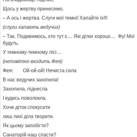
Щось у жертву принесемо.
– А ось і жертва. Слуги мої темні! Хапайте їх!!!
(слуги хапають ведучих)
– Так. Подивимось, хто тут є… Які дітки хороші… Фу! Мої
будуть.
У темному-темному лісі…
(непомітно входить Фея)
Фея: Ой-ой-ой! Нечиста сила
В нас ведучих захопила!
Захопила, піднесла
І кудись поволокла.
Хоче діток спокусити
лиш лихі діла творити.
Як цьому запобігти?
Санаторій наш спасти?