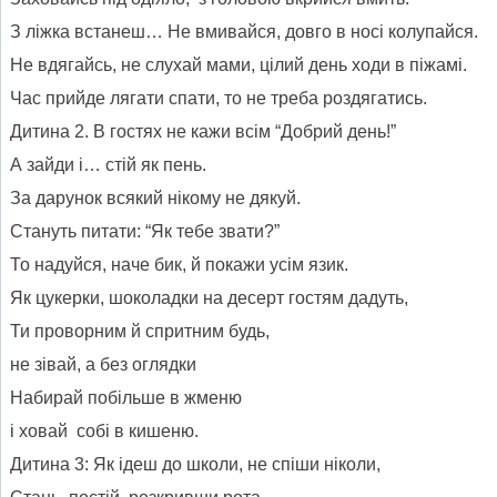
З ліжка встанеш… Не вмивайся, довго в носі колупайся.
Не вдягайсь, не слухай мами, цілий день ходи в піжамі.
Час прийде лягати спати, то не треба роздягатись.
Дитина 2. В гостях не кажи всім “Добрий день!”
А зайди і… стій як пень.
За дарунок всякий нікому не дякуй.
Стануть питати: “Як тебе звати?”
То надуйся, наче бик, й покажи усім язик.
Як цукерки, шоколадки на десерт гостям дадуть,
Ти проворним й спритним будь,
не зівай, а без оглядки
Набирай побільше в жменю
і ховай собі в кишеню.
Дитина 3: Як ідеш до школи, не спіши ніколи,