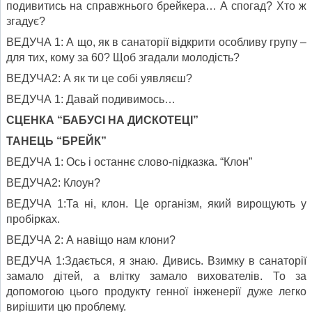
подивитись на справжнього брейкера… А спогад? Хто ж
згадує?
ВЕДУЧА 1: А що, як в санаторії відкрити особливу групу –
для тих, кому за 60? Щоб згадали молодість?
ВЕДУЧА2: А як ти це собі уявляєш?
ВЕДУЧА 1: Давай подивимось…
СЦЕНКА “БАБУСІ НА ДИСКОТЕЦІ”
ТАНЕЦЬ “БРЕЙК”
ВЕДУЧА 1: Ось і останнє слово-підказка. “Клон”
ВЕДУЧА2: Клоун?
ВЕДУЧА 1:Та ні, клон. Це організм, який вирощують у
пробірках.
ВЕДУЧА 2: А навіщо нам клони?
ВЕДУЧА 1:Здається, я знаю. Дивись. Взимку в санаторії
замало дітей, а влітку замало вихователів. То за
допомогою цього продукту генної інженерії дуже легко
вирішити цю проблему.