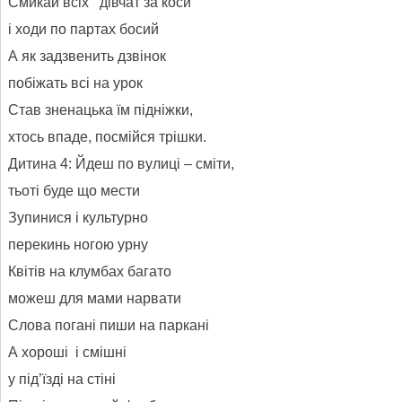
Смикай всіх дівчат за коси
і ходи по партах босий
А як задзвенить дзвінок
побіжать всі на урок
Став зненацька їм підніжки,
хтось впаде, посмійся трішки.
Дитина 4: Йдеш по вулиці – сміти,
тьоті буде що мести
Зупинися і культурно
перекинь ногою урну
Квітів на клумбах багато
можеш для мами нарвати
Слова погані пиши на паркані
А хороші і смішні
у під’їзді на стіні