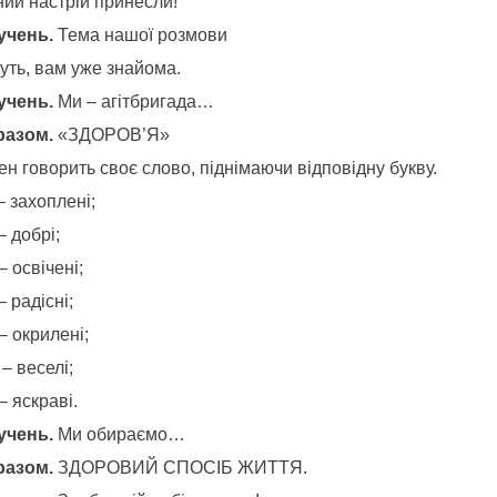
ний настрій принесли!
 учень.
Тема нашої розмови
уть, вам уже знайома.
 учень.
Ми – агітбригада…
 разом.
«ЗДОРОВ’Я»
н говорить своє слово, піднімаючи відповідну букву.
 захоплені;
– добрі;
– освічені;
– радісні;
– окрилені;
– веселі;
– яскраві.
 учень.
Ми обираємо…
 разом.
ЗДОРОВИЙ СПОСІБ ЖИТТЯ.