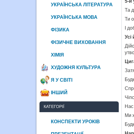
5-й
УКРАЇНСЬКА ЛІТЕРАТУРА
Та д
УКРАЇНСЬКА МОВА
Ти 
І до
ФІЗИКА
Усі
ФІЗИЧНЕ ВИХОВАННЯ
Дій
утв
ХІМІЯ
Циг
ХУДОЖНЯ КУЛЬТУРА
Затя
Буд
Я У СВІТІ
Спр
ІНШИЙ
Чіпс
Нас 
КАТЕГОРІЇ
Ми ж
КОНСПЕКТИ УРОКІВ
Буд
Нар