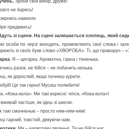
 учень.
Зроби свій вибір, друже!
овго не барись!
озирнись навколо
бре придивись!
 йдуть зі сцени. На сцені залишається хлопець, який сиди
ові особи по черзі виходять, промовляють свої слова і зал
орюють зі своїх букв слово «ХВОРОБА». Ті, що праворуч –
арка.
Я – цигарка. Ароматна, гарна і тоненька.
гнись разок, не бійся – не побачить ненька.
еш, як дорослий, якщо почнеш курити.
обуй! Це так гарно! Мусиш полюбити!
и, «Кока-кола». Ми такі корисні: чіпси, «Кока-кола»!
вживай частіше, як ідеш зі школи.
 такі смачненькі – просто ням-ням-ням!
еш гарний, товстий, дякуючи нам.
котики.
Ми – наркотики легенькі. Ти не бійся нас.