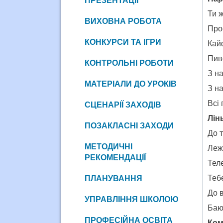
ПРЕЗЕНТАЦІЇ
Ти ж
ВИХОВНА РОБОТА
Прос
КОНКУРСИ ТА ІГРИ
Кайф
Пиво
КОНТРОЛЬНІ РОБОТИ
З н
МАТЕРІАЛИ ДО УРОКІВ
З н
Всі
СЦЕНАРІЇ ЗАХОДІВ
Лінь
ПОЗАКЛАСНІ ЗАХОДИ
До т
МЕТОДИЧНІ
Лежи
РЕКОМЕНДАЦІЇ
Теле
Теб
ПЛАНУВАННЯ
До 
УПРАВЛІННЯ ШКОЛОЮ
Баю
ПРОФЕСІЙНА ОСВІТА
Ком