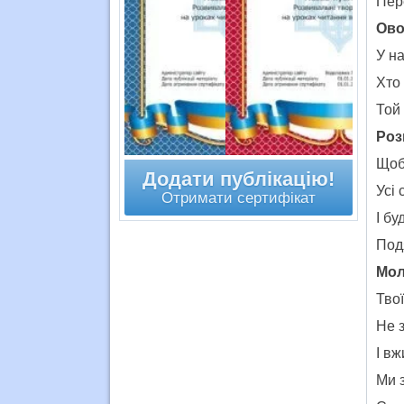
Пер
Ово
У на
Хто
Той 
Роз
Щоб 
Додати публікацію!
Усі 
Отримати сертифікат
І бу
Под
Мол
Твої
Не з
І вж
Ми з