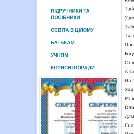
Тві
ПІДРУЧНИКИ ТА
ПОСІБНИКИ
Увім
Забе
ОСВІТА В ЦІЛОМУ
Ти п
БАТЬКАМ
Прос
Бру
УЧНЯМ
Стри
КОРИСНІ ПОРАДИ
А т
На л
Зар
Рано
Спо
Дам
Енер