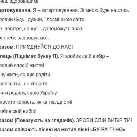
неш здоровішим!
артовування.
Я – загартовування. Зі мною будь на «ти».
овий будь і дужий, і посмішкою світи.
, повітря, сонце – допоможуть враз.
всі тебе запрошуємо…
 разом.
ПРИЄДНУЙСЯ ДО НАС!
пець (Піднімає букву Я).
Я зробив свій вибір –
ровий спосіб життя!
чу жити, сонцю радіти,
слішати і не хворіти,
ити родину, свою Україну,
осити користь, як квітка цвісти!
обив свій вибір!
 разом (Показують на глядачів).
ЗРОБИ СВІЙ ВИБІР ТИ!
 разом співають пісню на мотив пісні «БУ-РА-ТІ-НО»