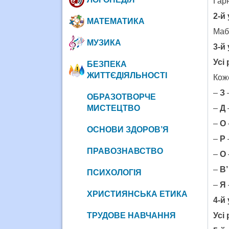
Гар
2-й
МАТЕМАТИКА
Маб
МУЗИКА
3-й
Усі
БЕЗПЕКА
ЖИТТЄДІЯЛЬНОСТІ
Коже
–
З
–
ОБРАЗОТВОРЧЕ
МИСТЕЦТВО
–
Д
–
О
ОСНОВИ ЗДОРОВ’Я
–
Р
ПРАВОЗНАВСТВО
–
О
–
В’
ПСИХОЛОГІЯ
–
Я
ХРИСТИЯНСЬКА ЕТИКА
4-й
ТРУДОВЕ НАВЧАННЯ
Усі