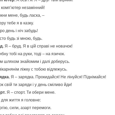
й комп’ютер незамінний!
кни мене, будь ласка, –
ру тебе я в казку.
ро день і ніч забудь!
то будь зі мною, будь.
д.
Я – бруд. Я в цій справі не новачок!
бну тобі на руки, тоді – на язичок.
ам шляхом знайомим і далі доберусь.
ікарнянім ліжку с тобою відлежусь.
ядка.
Я – зарядка. Прокидайся! Не лінуйся! Піднімайся!
к свій ти заряди і у день сміливо йди!
рт.
Я – спорт. Ти обери мене.
 для життя я головне:
гію, сили, азарт перемоги.