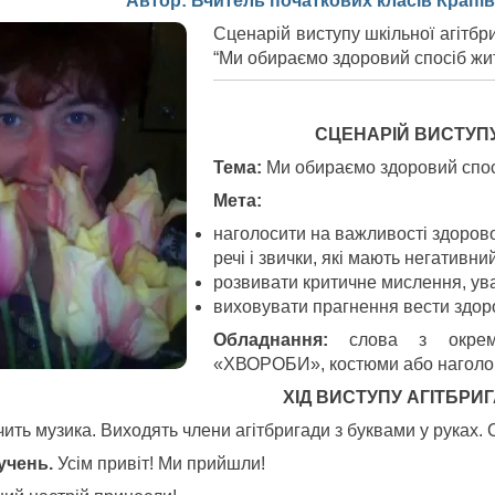
Автор: Вчитель початкових класів Крапів
Сценарій виступу шкільної агітбр
“Ми обираємо здоровий спосіб жи
СЦЕНАРІЙ ВИСТУПУ
Тема:
Ми обираємо здоровий спос
Мета:
наголосити на важливості здоров
речі і звички, які мають негативни
розвивати критичне мислення, увагу
виховувати прагнення вести здоро
Обладнання:
слова з окремо
«ХВОРОБИ», костюми або наголовн
ХІД ВИСТУПУ АГІТБРИ
чить музика. Виходять члени агітбригади з буквами у рука
 учень.
Усім привіт! Ми прийшли!