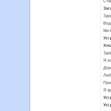
Ста
Заг
Здор
Вода
Ми 
Усі
Хло
Здо
Я хо
Доро
Люб
Прин
Я зр
Усі
Усі