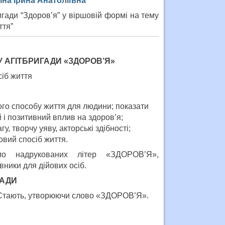
іна Ірина Анатоліївна
игади “Здоров’я” у віршовій формі на тему
ття”
 АГІТБРИГАДИ «ЗДОРОВ’Я»
іб життя
ого способу життя для людини; показати
й і позитивний вплив на здоров’я;
, творчу уяву, акторські здібності;
вий спосіб життя.
 надрукованих літер «ЗДОРОВ’Я»,
ики для дійових осіб.
ГАДИ
х. Стають, утворюючи слово «ЗДОРОВ’Я».