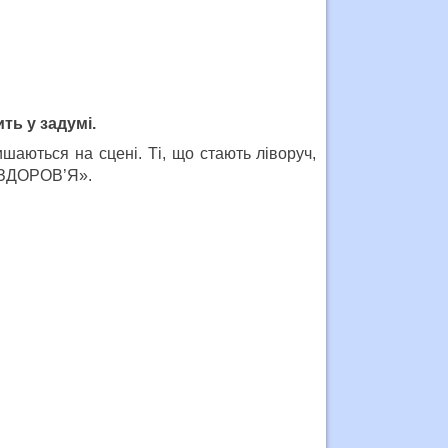
ть у задумі.
ишаються на сцені. Ті, що стають ліворуч,
 «ЗДОРОВ’Я».