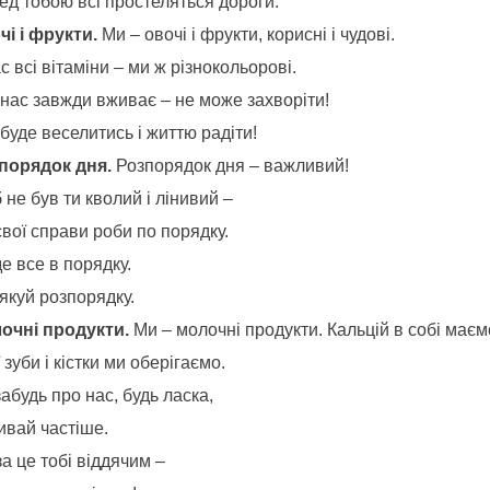
ед тобою всі простеляться дороги.
чі і фрукти.
Ми – овочі і фрукти, корисні і чудові.
с всі вітаміни – ми ж різнокольорові.
 нас завжди вживає – не може захворіти!
буде веселитись і життю радіти!
порядок дня.
Розпорядок дня – важливий!
не був ти кволий і лінивий –
свої справи роби по порядку.
де все в порядку.
якуй розпорядку.
очні продукти.
Ми – молочні продукти. Кальцій в собі маєм
 зуби і кістки ми оберігаємо.
абудь про нас, будь ласка,
ивай частіше.
а це тобі віддячим –