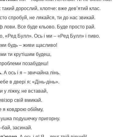
 такий дорослий, хлопче: вже дев’ятий клас.
то спробуй, не лякайся, ти до нас звикай.
 лови. Все буде кльово. Буде просто рай.
, «Ред Булл». Ось і ми – «Ред Булл» і пиво.
ами будь – живи щасливо!
ами ти крутішим будеш,
 проблеми позабудеш!
.
А ось і я – звичайна лінь.
ебе в двері я: «Дінь-дінь».
 у ліжку, не вставай,
візор свій вмикай.
е я ковдрою обійму,
вушка подушечку пригорну.
-бай, засинай.
п’ютер.
А ось і я! Я – друг твій вірний!