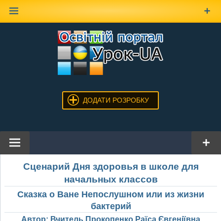
Наверх
ДОДАТИ РОЗРОБКУ
Сценарий Дня здоровья в школе для
начальных классов
Сказка о Ване Непослушном или из жизни
бактерий
Автор: Вчитель Прокопенко Раїса Євгеніївна