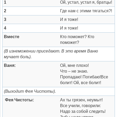
1
Ой, устал, устал я, братцы!
2
Где нам с этими тягаться?!
3
И я тоже!
4
И я тоже!
Вместе
Кто поможет? Кто
поможет?
(В изнеможении приседают. В это время Ваню
мучает боль).
Ваня:
Ой, мне плохо!
Что – не знаю.
Пропадаю! Погибаю!Все
болит! Ой, все болит!
(Выходит Фея Чистоты).
Фея Чистоты:
Ах ты грязен, неумыт!
Все учили, говорили:
Надо за собой следить!