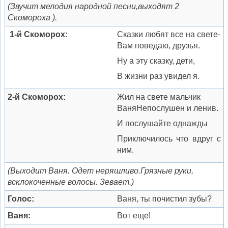
(Звучит мелодия народной песни,
выходят 2
Скомороха ).
1-й Скоморох:
Сказки любят все на свете-
Вам поведаю, друзья.
Ну а эту сказку, дети,
В жизни раз увидел я.
2-й Скоморох:
Жил на свете мальчик
ВаняНепослушен и ленив.
И послушайте однажды
Приключилось что вдруг с
ним.
(Выходит Ваня. Одет неряшливо.
Грязные руки,
всклокоченные волосы. Зевает.)
Голос:
Ваня, ты почистил зубы?
Ваня:
Вот еще!