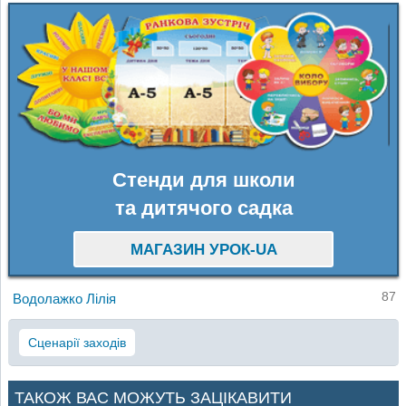
Стенди для школи
та дитячого садка
МАГАЗИН УРОК-UA
87
Водолажко Лілія
Сценарії заходів
ТАКОЖ ВАС МОЖУТЬ ЗАЦІКАВИТИ