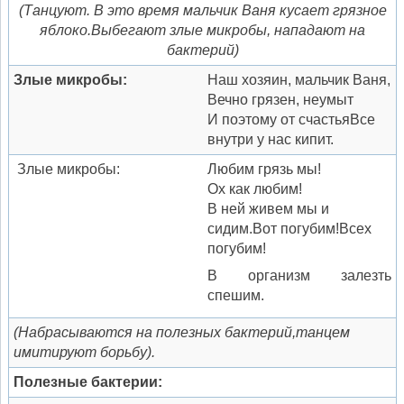
(Танцуют. В это время мальчик Ваня кусает грязное
яблоко.
Выбегают злые микробы, нападают на
бактерий)
Злые микробы:
Наш хозяин, мальчик Ваня,
Вечно грязен, неумыт
И поэтому от счастьяВсе
внутри у нас кипит.
Злые микробы:
Любим грязь мы!
Ох как любим!
В ней живем мы и
сидим.Вот погубим!Всех
погубим!
В организм залезть
спешим.
(Набрасываются на полезных бактерий,
танцем
имитируют борьбу).
Полезные бактерии: