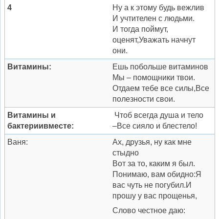
4
Ну а к этому будь вежлив
И учтителен с людьми.
И тогда поймут,
оценят,Уважать начнут
они.
Витамины:
Ешь побольше витаминов
Мы – помощники твои.
Отдаем тебе все силы,Все
полезности свои.
Витамины и
Чтоб всегда душа и тело
бактерии
вместе:
–Все сияло и блестело!
Ваня:
Ах, друзья, ну как мне
стыдно
Вот за то, каким я был.
Понимаю, вам обидно:Я
вас чуть не погубил.И
прошу у вас прощенья,
Слово честное даю: