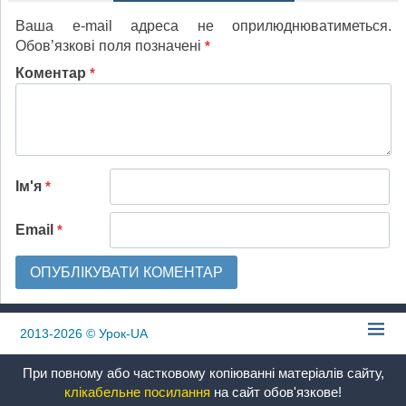
Ваша e-mail адреса не оприлюднюватиметься.
Обов’язкові поля позначені
*
Коментар
*
Ім'я
*
Email
*
2013-2026
© Урок-UA
При повному або частковому копіюванні матеріалів сайту,
клікабельне посилання
на сайт обов'язкове!