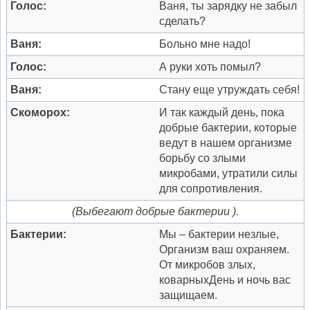
Голос:
Ваня, ты зарядку не забыл
сделать?
Ваня:
Больно мне надо!
Голос:
А руки хоть помыл?
Ваня:
Стану еще утруждать себя!
Скоморох:
И так каждый день, пока
добрые бактерии, которые
ведут в нашем организме
борьбу со злыми
микробами, утратили силы
для сопротивления.
(Выбегают добрые бактерии ).
Бактерии:
Мы – бактерии незлые,
Организм ваш охраняем.
От микробов злых,
коварныхДень и ночь вас
защищаем.