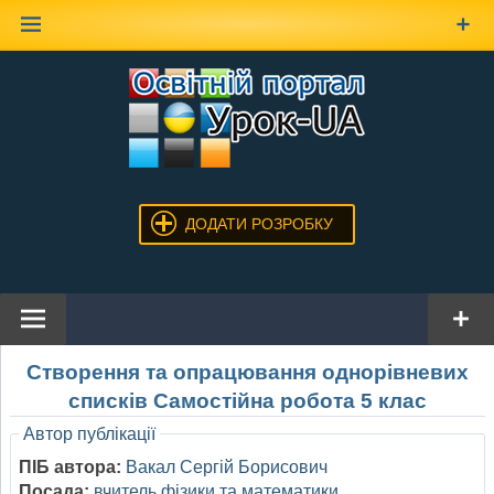
Наверх
ДОДАТИ РОЗРОБКУ
Створення та опрацювання однорівневих
списків Самостійна робота 5 клас
Автор публікації
ПІБ автора:
Вакал Сергій Борисович
Посада:
вчитель фізики та математики