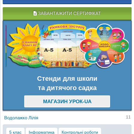
ЗАВАНТАЖИТИ СЕРТИФІКАТ
Стенди для школи
та дитячого садка
МАГАЗИН УРОК-UA
11
Водолажко Лілія
5 клас
Інформатика
Контрольні роботи