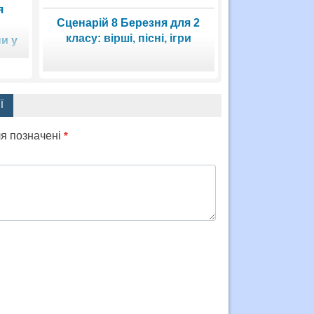
я
Сценарій 8 Березня для 2
класу: вірші, пісні, ігри
и у
Ї
ля позначені
*