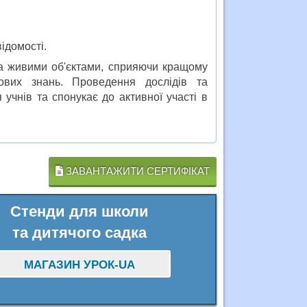
ідомості.
 за живими об'єктами, сприяючи кращому
ових знань. Проведення дослідів та
учнів та спонукає до активної участі в
ЗАВАНТАЖИТИ СЕРТИФІКАТ
Стенди для школи
та дитячого садка
МАГАЗИН УРОК-UA