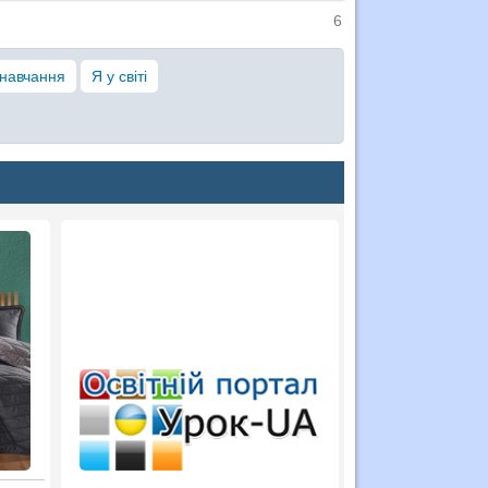
6
 навчання
Я у світі