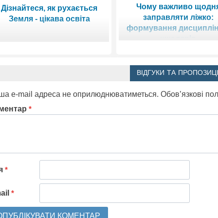
Чому важливо щодн
Дізнайтеся, як рухається
заправляти ліжко:
Земля - цікава освіта
формування дисциплін
школярів
ВІДГУКИ ТА ПРОПОЗИЦІ
ша e-mail адреса не оприлюднюватиметься.
Обов’язкові по
ментар
*
'я
*
ail
*