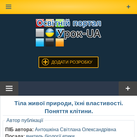
Наверх
ДОДАТИ РОЗРОБКУ
Тіла живої природи, їхні властивості.
Поняття клітини.
Автор публікації
ПІБ автора:
Антошкіна Світлана Олександрівна
Посада:
вчитель біології,етики