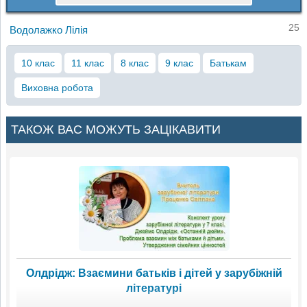
25
Водолажко Лілія
10 клас
11 клас
8 клас
9 клас
Батькам
Виховна робота
ТАКОЖ ВАС МОЖУТЬ ЗАЦІКАВИТИ
Олдрідж: Взаємини батьків і дітей у зарубіжній
літературі