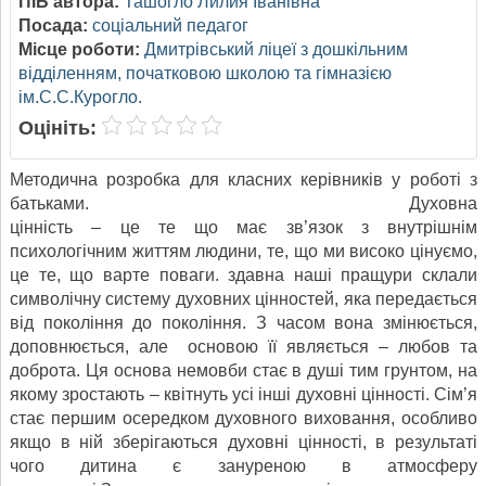
ПІБ автора:
Ташогло Лилия Іванівна
Посада:
соціальний педагог
Місце роботи:
Дмитрівський ліцеї з дошкільним
відділенням, початковою школою та гімназією
ім.С.С.Курогло.
Оцініть:
Методична розробка для класних керівників у роботі з
батьками. Духовна
цінність – це те що має зв’язок з внутрішнім
психологічним життям людини, те, що ми високо цінуємо,
це те, що варте поваги. здавна наші пращури склали
символічну систему духовних цінностей, яка передається
від покоління до покоління. З часом вона змінюється,
доповнюється, але основою її являється – любов та
доброта. Ця основа немовби стає в душі тим грунтом, на
якому зростають – квітнуть усі інші духовні цінності. Сім’я
стає першим осередком духовного виховання, особливо
якщо в ній зберігаються духовні цінності, в результаті
чого дитина є зануреною в атмосферу