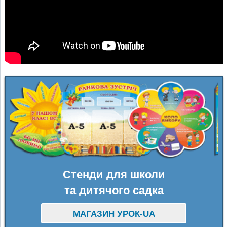
Стенди для школи
та дитячого садка
МАГАЗИН УРОК-UA