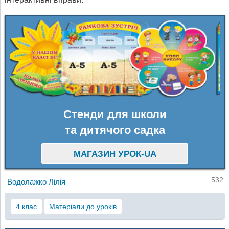
Стенди для школи
та дитячого садка
МАГАЗИН УРОК-UA
532
Водолажко Лілія
4 клас
Матеріали до уроків