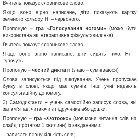
Вчитель показує словникове слово.
Якщо воно вірно написане, діти показують картку
зеленого кольору. Ні – червоного.
Пропоную –
гра «Голосування ногами»
(може бути
використана як інтерактивна фізкультхвилинка)
Вчитель показує словникове слово.
Якщо воно вірно написане, діти сидять тихо. Ні –
тупочуть.
Пропоную –
чесний диктант
(знаю – сумніваюся)
Слова записуються під диктування. Учень пропускає
букву в слові, якщо має сумнів. Інші учні надають
консультаційну допомогу.
2) Самодиктанти – учень самостійно записує слова, які
запам’ятав, читаючи з підручника або дошки.
Пропоную –
гра «Фотооко»
(мовчазне читання слів на
слайді протягом 1 хвилини) із завданнями:
– записати певну кількість слів;