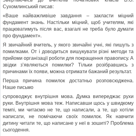
Сухомлинський писав:
«Ваше найважливіше завдання – закласти міцний
фундамент знань. Настільки міцний, щоб учителям, які
працюватимуть після вас, взагалі не треба було думати
про фундамент».
Я звичайний вчитель, у якого звичайні учні, які пишуть з
помилками. От і доводиться вишукувати різні методи та
прийоми організації роботи для покращення правопису. А
звідки з’являються помилки? Тільки розібравшись з
причинами їх появи, можна отримати бажаний результат.
Перша причина помилок достатньо розповсюджена.
Наше письмо
супроводжує внутрішня мова. Думка випереджає рухи
руки. Внутрішня мова теж. Написавши щось у швидкому
темпі, ми читаємо не те, що написали, а те, що хотіли
написати, не помічаючи своїх помилок. Як навчити
дитину читати те, що написане у неї в зошиті? Проблема
сьогодення.