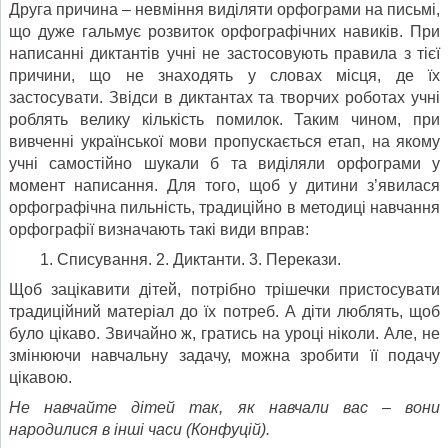
Друга причина – невміння виділяти орфограми на письмі,
що дуже гальмує розвиток орфографічних навиків. При
написанні диктантів учні не застосовують правила з тієї
причини, що не знаходять у словах місця, де їх
застосувати. Звідси в диктантах та творчих роботах учні
роблять велику кількість помилок. Таким чином, при
вивченні української мови пропускається етап, на якому
учні самостійно шукали б та виділяли орфограми у
момент написання. Для того, щоб у дитини з’явилася
орфографічна пильність, традиційно в методиці навчання
орфографії визначають такі ви­ди вправ:
Списування. 2. Диктанти. 3. Перекази.
Щоб зацікавити дітей, потрібно трішечки пристосувати
традиційний матеріал до їх потреб. А діти люблять, щоб
було цікаво. Звичайно ж, гратись на уроці ніколи. Але, не
змінюючи навчальну задачу, можна зробити її подачу
цікавою.
Не навчайте дітей так, як навчали вас – вони
народилися в інші часи (Конфуцій).