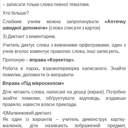
– записати тільки слова певної тематики.
Хто більше?
Слабким учням можна запропонувати
«Аптечку
швидкої допомоги»
(слова списати з карток)
3) Диктант з коментарем.
Учитель диктує слова з вивченими орфограмами, один з
учнів вголос коментує правопис слова, інші записують.
Пропоную –
вправа «Коректор».
Робота в парах
,
взаємоперевірка написаного. Знайти
помилки, допомогти їх виправити.
Вправа «Під мікроскопом»
Діти читають слова, написані на дошці (екрані). Потрібно
знайти помилки, обґрунтувати відповідь, згадавши
правило, навести власні приклади.
4)Малюнковий диктант.
Як один із варіантів – учитель демонструє картку-
малюнок, діти називають зображений предмет,