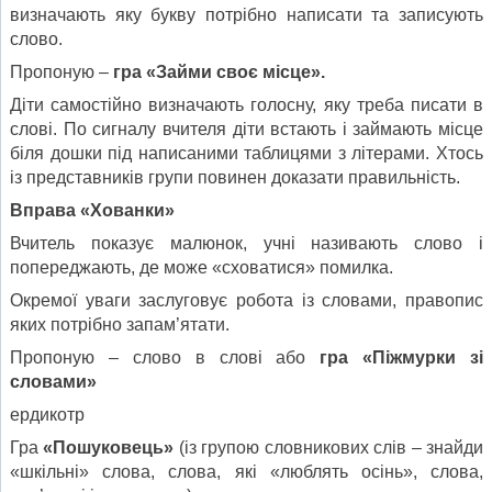
визначають яку букву потрібно написати та записують
слово.
Пропоную –
гра «Займи своє місце».
Діти самостійно визначають голосну, яку треба писати в
слові. По сигналу вчителя діти встають і займають місце
біля дошки під написаними таблицями з літерами. Хтось
із представників групи повинен доказати правильність.
Вправа «Хованки»
Вчитель показує малюнок, учні називають слово і
попереджають, де може «сховатися» помилка.
Окремої уваги заслуговує робота із словами, правопис
яких потрібно запам’ятати.
Пропоную – слово в слові або
гра «Піжмурки зі
словами»
ердикотр
Гра
«Пошуковець»
(із групою словникових слів – знайди
«шкільні» слова, слова, які «люблять осінь», слова,