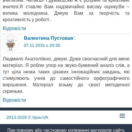
вчителям. Читаєш- і думаєш,які ж є розумні та креативні
вчителі.Я ставлю Вам надзвичайно високу оцінку.Ви –
велика молодчина. Дякую Вам за творчість та
креативність у роботі.
Відповіcти
Валентина Пустовая
:
07.11.2016 о 20:30
Людмило Анатоліївно, дякую. Дуже своєчасний для мене
матеріал. Я роблю упор на звуко-буквений аналіз слів, а
тут ціла низка таких цікавих інноваційних завдань, які
стимулюють учнів до самостійного орфографічного
вирішення. Матеріал візьму до своєї методичної
скриньки.
Відповіcти
2013-2026
© Урок-UA
При повному або частковому копіюванні матеріалів сайту,