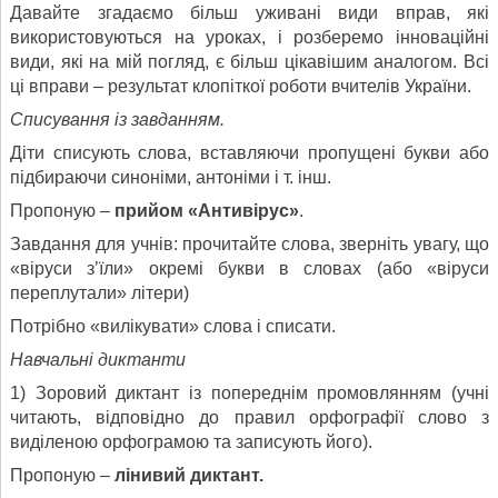
Давайте згадаємо більш уживані види вправ, які
використовуються на уроках, і розберемо інноваційні
види, які на мій погляд, є більш цікавішим аналогом. Всі
ці вправи – результат клопіткої роботи вчителів України.
Списування із завданням.
Діти списують слова, вставляючи пропущені букви або
підбираючи синоніми, антоніми і т. інш.
Пропоную –
прийом «Антивірус»
.
Завдання для учнів: прочитайте слова, зверніть увагу, що
«віруси з’їли» окремі букви в словах (або «віруси
переплутали» літери)
Потрібно «вилікувати» слова і списати.
Навчальні диктанти
1) Зоровий диктант із попереднім промовлянням (учні
читають, відповідно до правил орфографії слово з
виділеною орфограмою та записують його).
Пропоную –
лінивий диктант.