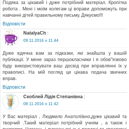
Подяка за цікавий і дуже потрібний матеріал. Кропітка
робота . Мені і моїм колегам ці вправи допоможуть при
навчанні дітей правильному письму. Дякуємо!!!
Відповіcти
NatalyaCh
:
09.11.2016 о 11:44
Дуже вдячна вам за підказки, які знайшла у вашій
публікації. У мене зараз першокласники і я обов”язково
буду використовувати ваш досвід при вправлянні їх у
правописі. На мій погляд це цікава подача звичних
вправ.
Відповіcти
Скоблей Лідія Степанівна
:
08.11.2016 о 11:42
У Вас матеріал , Людмило Анатоліївно,дуже цікавий та
творчий .Такий матеріал потрібний учням , а також і