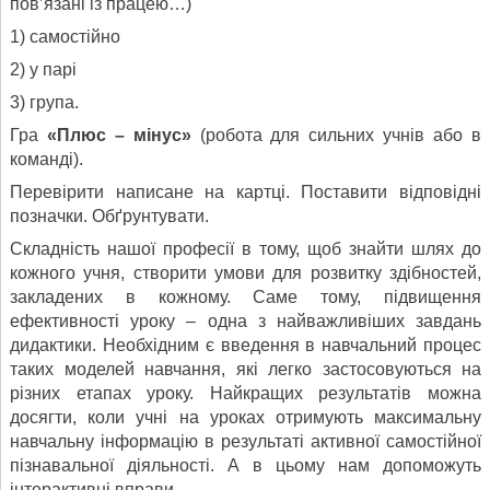
пов’язані із працею…)
1) самостійно
2) у парі
3) група.
Гра
«Плюс – мінус»
(робота для сильних учнів або в
команді).
Перевірити написане на картці. Поставити відповідні
позначки. Обґрунтувати.
Складність нашої професії в тому, щоб знайти шлях до
кожного учня, створити умови для розвитку здібностей,
закладених в кожному. Саме тому, підвищення
ефективності уроку – одна з найважливіших завдань
дидактики. Необхідним є введення в навчальний процес
таких моделей навчання, які легко застосовуються на
різних етапах уроку. Найкращих результатів можна
досягти, коли учні на уроках отримують максимальну
навчальну інформацію в результаті активної самостійної
пізнавальної діяльності. А в цьому нам допоможуть
інтерактивні вправи.