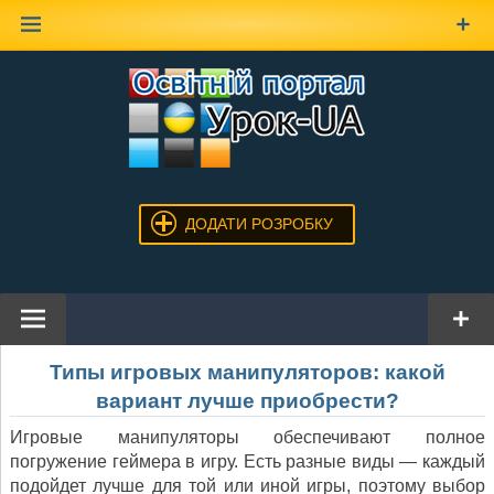
Наверх
ДОДАТИ РОЗРОБКУ
Типы игровых манипуляторов: какой
вариант лучше приобрести?
Игровые манипуляторы обеспечивают полное
погружение геймера в игру. Есть разные виды — каждый
подойдет лучше для той или иной игры, поэтому выбор