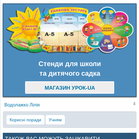
Стенди для школи
та дитячого садка
МАГАЗИН УРОК-UA
4
Водолажко Лілія
Корисні поради
Учням
ТАКОЖ ВАС МОЖУТЬ ЗАЦІКАВИТИ