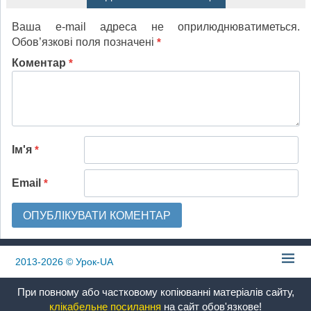
Ваша e-mail адреса не оприлюднюватиметься.
Обов’язкові поля позначені
*
Коментар
*
Ім'я
*
Email
*
2013-2026
© Урок-UA
При повному або частковому копіюванні матеріалів сайту,
клікабельне посилання
на сайт обов'язкове!