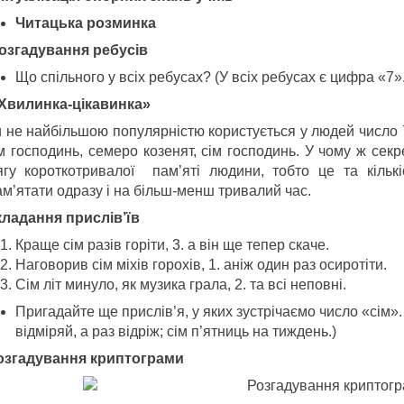
Читацька розминка
розгадування ребусів
Що спільного у всіх ребусах? (У всіх ребусах є цифра «7».
«Хвилинка-цікавинка»
 не найбільшою популярністю користується у людей число 7: с
ім господинь, семеро козенят, сім господинь. У чому ж сек
ягу короткотривалої пам’яті людини, тобто це та кількі
ам’ятати одразу і на більш-менш тривалий час.
складання прислів’їв
Краще сім разів горіти, 3. а він ще тепер скаче.
Наговорив сім міхів горохів, 1. аніж один раз осиротіти.
Сім літ минуло, як музика грала, 2. та всі неповні.
Пригадайте ще прислів’я, у яких зустрічаємо число «сім».
відміряй, а раз відріж; сім п’ятниць на тиждень.)
розгадування криптограми