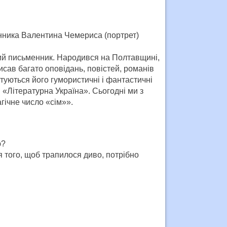
нника Валентина Чемериса (портрет)
ий письменник. Народився на Полтавщині,
исав багато оповідань, повістей, романів
туються його гумористичні і фантастичні
и «Літературна Україна». Сьогодні ми з
ічне число «сім»».
ю?
 того, щоб трапилося диво, потрібно