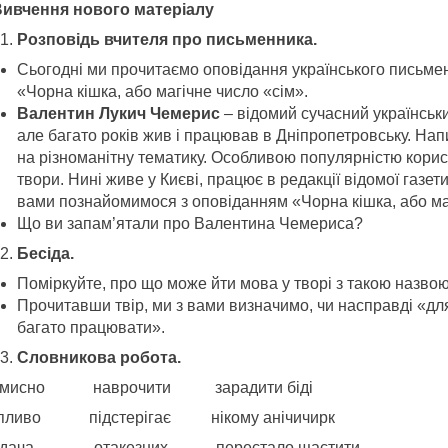
 Вивчення нового матеріалу
Розповідь вчителя про письменника.
Сьогодні ми прочитаємо оповідання українського письме
«Чорна кішка, або магічне число «сім».
Валентин Лукич Чемерис
– відомий сучасний українськ
але багато років жив і працював в Дніпропетровську. Нап
на різноманітну тематику. Особливою популярністю корис
твори. Нині живе у Києві, працює в редакції відомої газет
вами познайомимося з оповіданням «Чорна кішка, або маг
Що ви запам’ятали про Валентина Чемериса?
Бесіда.
Поміркуйте, про що може йти мова у творі з такою назво
Прочитавши твір, ми з вами визначимо, чи насправді «для
багато працювати».
Словникова робота.
вмисно наврочити зарадити біді
пливо підстерігає нікому анічичирк
вдача отакезних перестало щастити