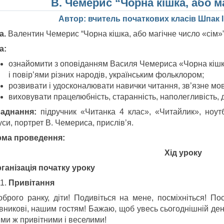
В. Чемерис “Чорна кішка, або м
Автор: вчитель початкових класів Шпак
а.
Валентин Чемерис “Чорна кішка, або магічне число «сім»”
а:
ознайомити з оповіданням Василя Чемериса «Чорна кішка
і повір’ями різних народів, українським фольклором;
розвивати і удосконалювати навички читання, зв’язне мо
виховувати працелюбність, старанність, наполегливість, д
аднання:
підручник «Читанка 4 клас», «Читайлик», ноутб
си, портрет В. Чемериса, прислів’я.
ма проведення:
Хід уроку
Організація початку уроку
Привітання
оброго ранку, діти! Подивіться на мене, посміхніться! По
івникові, нашим гостям! Бажаю, щоб увесь сьогоднішній ден
ими ж привітними і веселими!