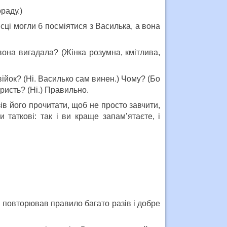
раду.)
ісці могли б посміятися з Василька, а вона
она вигадала? (Жінка розумна, кмітлива,
ійок? (Ні. Василько сам винен.) Чому? (Бо
ристь? (Ні.) Правильно.
ів його прочитати, щоб не просто завчити,
таткові: так і ви краще запам’ятаєте, і
н повторював правило багато разів і добре