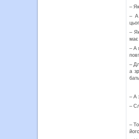
– Як
– А 
цьог
– Я
має 
– А
повт
– Дл
а з
бат
– А
– С
– То
його