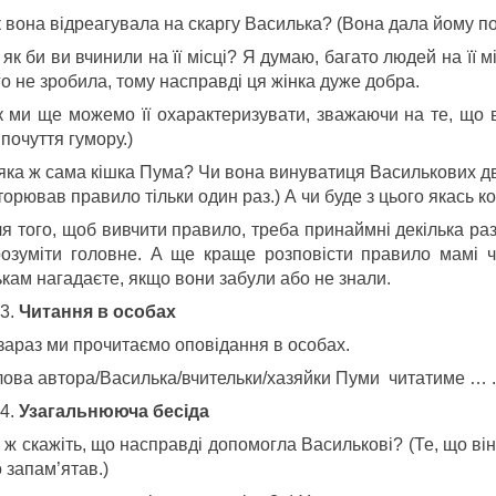
 вона відреагувала на скаргу Василька? (Вона дала йому по
як би ви вчинили на її місці? Я думаю, багато людей на її м
о не зробила, тому насправді ця жінка дуже добра.
к ми ще можемо її охарактеризувати, зважаючи на те, що в
почуття гумору.)
 яка ж сама кішка Пума? Чи вона винуватиця Василькових дв
орював правило тільки один раз.) А чи буде з цього якась ко
я того, щоб вивчити правило, треба принаймні декілька раз
розуміти головне. А ще краще розповісти правило мамі чи 
ькам нагадаєте, якщо вони забули або не знали.
Читання в особах
 зараз ми прочитаємо оповідання в особах.
лова автора/Василька/вчительки/хазяйки Пуми читатиме … .
Узагальнююча бесіда
 ж скажіть, що насправді допомогла Василькові? (Те, що ві
 запам’ятав.)