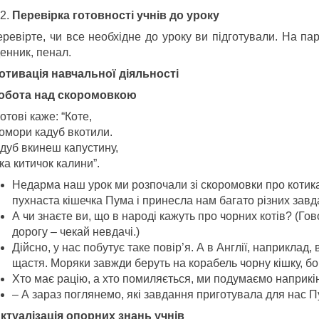
Перевірка готовності учнів до уроку
ревірте, чи все необхідне до уроку ви підготували. На пар
енник, пенал.
 Мотивація навчальної діяльності
робота над скоромовкою
котові каже: “Коте,
комори кадуб вкотили.
адуб вкинеш капустину,
ка китичок калини”.
Недарма наш урок ми розпочали зі скоромовки про котика
пухнаста кішечка Пума і принесла нам багато різних завда
А чи знаєте ви, що в народі кажуть про чорних котів? (Го
дорогу – чекай невдачі.)
Дійсно, у нас побутує таке повір’я. А в Англії, наприклад
щастя. Моряки завжди беруть на корабель чорну кішку, бо
Хто має рацію, а хто помиляється, ми подумаємо наприкін
– А зараз поглянемо, які завдання приготувала для нас П
. Актуалізація опорних знань учнів