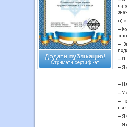
чит
знах
в) 
– К
тіль
– З
под
Додати публікацію!
– П
Отримати сертифікат
– Я
– На
– У 
– П
сво
– Я
– Я