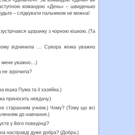
наступною командою «День» – швиденько
абудьте – слідкувати пальчиком не можна!
зустрічався щоранку з чорною кішкою. (Та
 йому відчинила … Сувора жінка уважно
ай мене уважно…)
а не зурочила?
 кішка Пума та її хазяйка.)
ка приносить невдачу.)
же старанним учнем.) Чому? (Тому що всі
вленням до навчання.)
єте у його поведінці?
она насправді дуже добра? (Добра.)