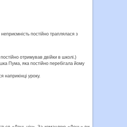
а неприємність постійно траплялася з
постійно отримував двійки в школі.)
шка Пума, яка постійно перебігала йому
я наприкінці уроку.
ється «День-ніч». За командою «День» ви