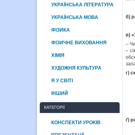
УКРАЇНСЬКА ЛІТЕРАТУРА
б) 
УКРАЇНСЬКА МОВА
ФІЗИКА
в) 
ФІЗИЧНЕ ВИХОВАННЯ
– Чи
– с
ХІМІЯ
обс
зап
ХУДОЖНЯ КУЛЬТУРА
г) 
Я У СВІТІ
ІНШИЙ
КАТЕГОРІЇ
ґ) 
КОНСПЕКТИ УРОКІВ