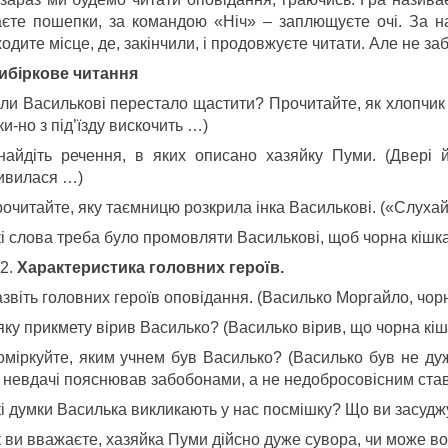
аєте пошепки, за командою «Ніч» – заплющуєте очі. За 
одите місце, де, закінчили, і продовжуєте читати. Але не з
вибіркове читання
оли Василькові перестало щастити? Прочитайте, як хлопчик 
ки-но з під’їзду вискочить …)
найдіть речення, в яких описано хазяйку Пуми. (Двері
ивилася …)
рочитайте, яку таємницю розкрила інка Василькові. («Слух
кі слова треба було промовляти Василькові, щоб чорна кішк
Характеристика головних героїв.
звіть головних героїв оповідання. (Василько Моргайло, чорна
яку прикмету вірив Василько? (Василько вірив, що чорна кіш
оміркуйте, яким учнем був Василько? (Василько був не ду
ї невдачі пояснював забобонами, а не недобросовісним ста
кі думки Василька викликають у нас посмішку? Що ви засуджу
к ви вважаєте, хазяйка Пуми дійсно дуже сувора, чи може в