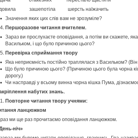
довила зашепотіла шерсть наїжачить
Значення яких цих слів вам не зрозуміле?
Першоразове читання вчителем.
Зараз ви прослухаєте оповідання, а потім ви скажете, як
Васильком, і що було причиною цього?
Перевірка сприймання твору
Яка неприємність постійно траплялася з Васильком? (Він 
Що було причиною цього? (Причиною цього була чорна кі
дорогу.)
Чи насправді у всьому винна чорна кішка Пума, дізнаємос
Закріплення набутих знань.
Повторне читання твору учнями:
читання ланцюжком
араз ми ще раз прочитаємо оповідання ланцюжком.
«День-ніч»
 зараз ми будемо читати оповідання, граючись. Гра назива