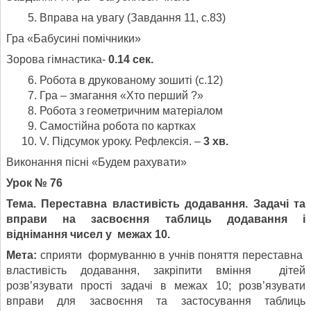
Вправа на увагу (Завдання 11, с.83)
Гра «Бабусині помічники»
Зорова гімнастика-
0.14 сек.
Робота в друкованому зошиті (с.12)
Гра – змагання «Хто перший ?»
Робота з геометричним матеріалом
Самостійна робота по картках
V. Підсумок уроку. Рефлексія. –
3 хв.
Виконання пісні «Будем рахувати»
Урок № 76
Тема
.
Переставна властивість додавання. Задачі та
вправи на засвоєння таблиць додавання і
віднімання чисел у межах 10.
Мета:
сприяти формуванню в учнів поняття переставна
властивість додавання, закріпити вміння дітей
розв’язувати прості задачі в межах 10; розв’язувати
вправи для засвоєння та застосування таблиць