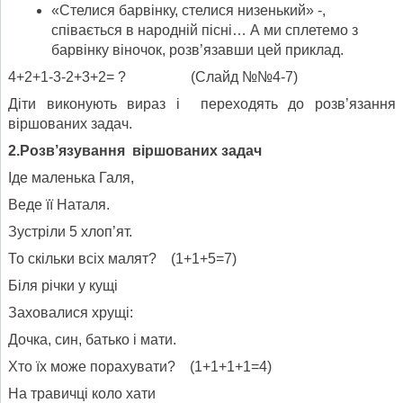
«Стелися барвінку, стелися низенький» -,
співається в народній пісні… А ми сплетемо з
барвінку віночок, розв’язавши цей приклад.
4+2+1-3-2+3+2= ? (Слайд №№4-7)
Діти виконують вираз і переходять до розв’язання
віршованих задач.
2.Розв’язування віршованих задач
Іде маленька Галя,
Веде її Наталя.
Зустріли 5 хлоп’ят.
То скільки всіх малят? (1+1+5=7)
Біля річки у кущі
Заховалися хрущі:
Дочка, син, батько і мати.
Хто їх може порахувати? (1+1+1+1=4)
На травичці коло хати