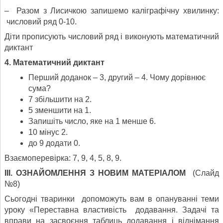
– Разом з Лисичкою запишемо каліграфічну хвилинку:
числовий ряд 0-10.
Діти прописують числовий ряд і виконують математичний
диктант
4. Математичний диктант
Перший доданок – 3, другий – 4. Чому дорівнює
сума?
7 збільшити на 2.
5 зменшити на 1.
Запишіть число, яке на 1 менше 6.
10 мінус 2.
до 9 додати 0.
Взаємоперевірка: 7, 9, 4, 5, 8, 9.
ІІІ.
ОЗНАЙОМЛЕННЯ З НОВИМ МАТЕРІАЛОМ
(Слайд
№8)
Сьогодні тваринки допоможуть вам в опануванні теми
уроку «Переставна властивість додавання. Задачі та
вправи на засвоєння таблиць додавання і віднімання