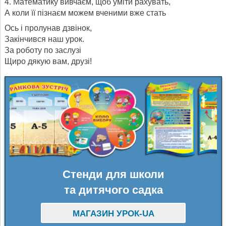
4. Математику вивчаєм, щоб уміти рахувать,
А коли її пізнаєм можем вченими вже стать
Ось і пролунав дзвінок,
Закінчився наш урок.
За роботу по заслузі
Щиро дякую вам, друзі!
Стенди для школи
та дитячого садка
МАГАЗИН УРОК-UA