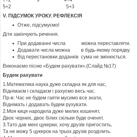
5+2 5+3
V. ПІДСУМОК УРОКУ. РЕФЛЕКСІЯ
Отже, підсумуємо!
Діти закінчують речення.
При додаванні числа можна переставляти.
Додавати числа можна в будь-якому порядку.
Від перестановки доданків сума не змінюється.
Виконаємо пісню «Будем рахувати».(Слайд №17)
Будем рахувати
1.Математика наука дуже складна як для нас,
Віднімаєм і складаєм і рахуємо весь час.
Пр-в: Час не будем гаяти мусимо все знати,
Віднімать і додавать будем рухувати.
2.Моя киця народила дуже милих кошенят,
Двоє чорних, двоє білих скільки буде оченят.
3.Тато дав мені цукерки, хочу друзів пригостить,
Та не можу 5 цукерок на трьох друзів розділить.