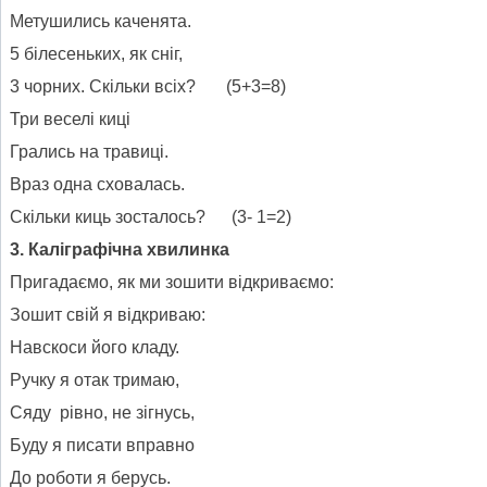
Метушились каченята.
5 білесеньких, як сніг,
3 чорних. Скільки всіх? (5+3=8)
Три веселі киці
Грались на травиці.
Враз одна сховалась.
Скільки киць зосталось? (3- 1=2)
3. Каліграфічна хвилинка
Пригадаємо, як ми зошити відкриваємо:
Зошит свій я відкриваю:
Навскоси його кладу.
Ручку я отак тримаю,
Сяду рівно, не зігнусь,
Буду я писати вправно
До роботи я берусь.