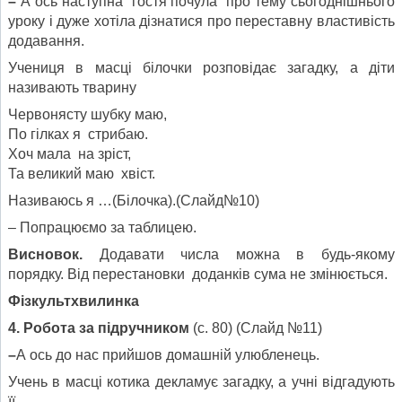
–
А ось наступна гостя почула про тему сьогоднішнього
уроку і дуже хотіла дізнатися про переставну властивість
додавання.
Учениця в масці білочки розповідає загадку, а діти
називають тварину
Червонясту шубку маю,
По гілках я стрибаю.
Хоч мала на зріст,
Та великий маю хвіст.
Називаюсь я …(Білочка).(Слайд№10)
– Попрацюємо за таблицею.
Висновок.
Додавати числа можна в будь-якому
порядку. Від перестановки доданків сума не змінюється.
Фізкультхвилинка
4. Робота за підручником
(с. 80) (Слайд №11)
–
А ось до нас прийшов домашній улюбленець.
Учень в масці котика декламує загадку, а учні відгадують
її.