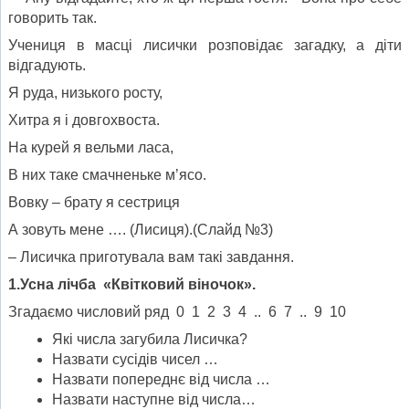
говорить так.
Учениця в масці лисички розповідає загадку, а діти
відгадують.
Я руда, низького росту,
Хитра я і довгохвоста.
На курей я вельми ласа,
В них таке смачненьке м’ясо.
Вовку – брату я сестриця
А зовуть мене …. (Лисиця).(Слайд №3)
– Лисичка приготувала вам такі завдання.
1.Усна лічба «Квітковий віночок».
Згадаємо числовий ряд 0 1 2 3 4 .. 6 7 .. 9 10
Які числа загубила Лисичка?
Назвати сусідів чисел …
Назвати попереднє від числа …
Назвати наступне від числа…