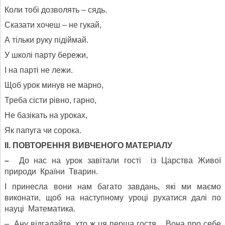
Коли тобі дозволять – сядь.
Сказати хочеш – не гукай,
А тільки руку підіймай.
У школі парту бережи,
І на парті не лежи.
Щоб урок минув не марно,
Треба сісти рівно, гарно,
Не базікать на уроках,
Як папуга чи сорока.
ІІ. ПОВТОРЕННЯ ВИВЧЕНОГО МАТЕРІАЛУ
–
До нас на урок завітали гості із Царства Живої
природи Країни Тварин.
І принесла вони нам багато завдань, які ми маємо
виконати, щоб на наступному уроці рухатися далі по
науці Математика.
– Ану відгадайте, хто ж ця перша гостя. Вона про себе