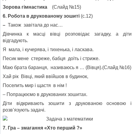
Зорова гімнастика
(Слайд №15)
6. Робота в друкованому зошиті
(с.12)
–
Також завітала до нас…
Дівчинка к масці вівці розповідає загадку, а діти
відгадують.
Я мала, і кучерява, і тихенька, і ласкава.
Песик мене стереже, бабця доїть і стриже.
Маю брата баранця, називаюсь я … (Вівця).(Слайд №16)
Хай рік Вівці, який ввійшов в будинок,
Поселить мир і щастя в нім !
– Попрацюємо в друкованих зошитах.
Діти відкривають зошити з друкованою основою і
розв’язують задачі.
7. Гра – змагання «Хто перший ?»