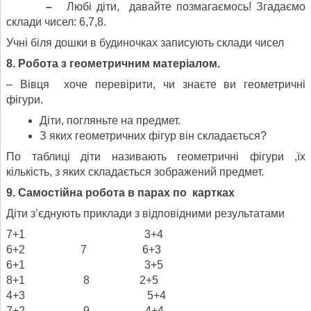
–
Любі діти, давайте позмагаємось! Згадаємо
склади чисел: 6,7,8.
Учні біля дошки в будиночках записують склади чисел
8. Робота з геометричним матеріалом.
– Вівця хоче перевірити, чи знаєте ви геометричні
фігури.
Діти, погляньте на предмет.
З яких геометричних фігур він складається?
По таблиці діти називають геометричні фігури ,їх
кількість, з яких складається зображений предмет.
9. Самостійна робота в парах по картках
Діти з’єднують приклади з відповідними результатами
7+1 3+4
6+2 7 6+3
6+1 3+5
8+1 8 2+5
4+3 5+4
7+2 9 4+4