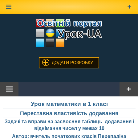
Наверх
ДОДАТИ РОЗРОБКУ
Урок математики в 1 класі
Переставна властивість додавання
Задачі та вправи на засвоєння таблиць додавання і
віднімання чисел у межах 10
Автор: вчитель початкових класів Перепадіна