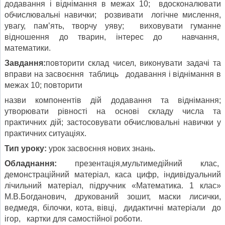
додавання і віднімання в межах 10; вдосконалювати
обчислювальні навички; розвивати логічне мислення,
увагу, пам’ять, творчу уяву; виховувати гуманне
відношення до тварин, інтерес до навчання,
математики.
Завдання:
повторити склад чисел, виконувати задачі та
вправи на засвоєння таблиць додавання і віднімання в
межах 10; повторити
назви компонентів дій додавання та віднімання;
утворювати рівності на основі складу числа та
практичних дій; застосовувати обчислювальні навички у
практичних ситуаціях.
Тип уроку:
урок засвоєння нових знань.
Обладнання:
презентація,мультимедійний клас,
демонстраційний матеріал, каса цифр, індивідуальний
лічильний матеріал, підручник «Математика. 1 клас»
М.В.Богданович, друкований зошит, маски лисички,
ведмедя, білочки, кота, вівці, дидактичні матеріали до
ігор, картки для самостійної роботи.