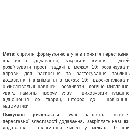
Мета:
сприяти формуванню в учнів поняття переставна
властивість додавання, закріпити вміння дітей
розв’язувати прості задачі в межах 10; розв’язувати
вправи для засвоєння та застосування таблиць
додавання і віднімання в межах 10; вдосконалювати
обчислювальні навички; розвивати логічне мислення,
увагу, пам’ять, творчу уяву; виховувати гуманне
відношення до тварин, інтерес до навчання,
математики.
Очікувані результати:
учні засвоять поняття
переставної властивості додавання, закріплять навички
додавання і віднімання чисел у межах 10 при