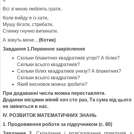
Всі зі мною люблять грати,
Коли вийду я із хати,
Мушу бігати, стрибати,
Спинку гнучно випинати.
А зовуть мене…
(Котик)
Завдання 1.Первинне закріплення
Скільки блакитних квадратиків угорі? А білих?
Скільки всього квадратиків?
Скільки білих квадратиків унизу? А блакитних?
Скільки всього квадратиків?
Який висновок можна зробити?
При додаванні числа можна переставляти.
Доданки місцями міняй хоч сто раз,
Та сума від цього
не зміниться в нас.
I
V
. РОЗВИТОК МАТЕМАТИЧНИХ ЗНАНЬ
1. Продовження роботи за підручником (с. 80)
Завдання 2.
Складання і розв’язування прикладів з