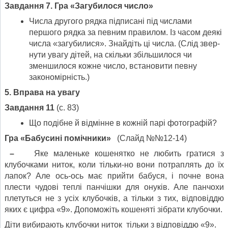
Завдання 7. Гра «Загубилося число»
Числа другого рядка підписані під числами
першого рядка за певним правилом. Із часом деякі
числа «загубилися». Знайдіть ці числа. (Слід звер­
нути увагу дітей, на скільки збільшилося чи
зменшилося кожне число, вста­новити певну
закономірність.)
5. Вправа на увагу
Завдання 11
(с. 83)
Що подібне й відмінне в кожній парі фотографій?
Гра «Бабусині помічники»
(Слайд №№12-14)
–
Яке маленьке кошенятко не любить гратися з
клубочками ниток, коли тільки-но вони потраплять до їх
лапок? Але ось-ось має прийти бабуся, і почне вона
плести чудові теплі панчішки для онуків. Але панчохи
плетуться не з усіх клубочків, а тільки з тих, відповіддю
яких є цифра «9». Допоможіть кошеняті зібрати клубочки.
Діти вибирають клубочки ниток тільки з відповіддю «9».