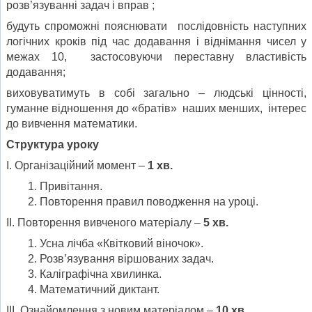
розв’язуванні задач і вправ ;
будуть спроможні пояснювати послідовність наступних
логічних кроків під час додавання і віднімання чисел у
межах 10, застосовуючи переставну властивість
додавання;
виховуватимуть в собі загально – людські цінності,
гуманне відношення до «братів» наших менших, інтерес
до вивчення математики.
Структура уроку
І. Організаційний момент –
1 хв.
Привітання.
Повторення правил поводження на уроці.
ІІ. Повторення вивченого матеріалу –
5 хв.
Усна лічба «Квітковий віночок».
Розв’язування віршованих задач.
Каліграфічна хвилинка.
Математичний диктант.
ІІІ. Ознайомлення з новим матеріалом –
10 хв.