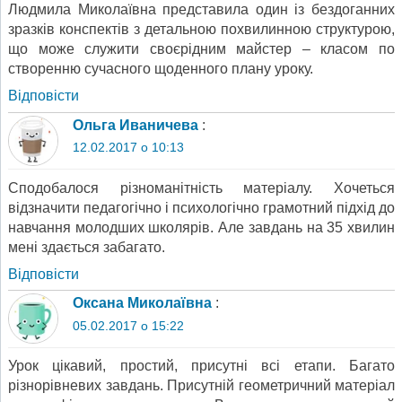
Людмила Миколаївна представила один із бездоганних
зразків конспектів з детальною похвилинною структурою,
що може служити своєрідним майстер – класом по
створенню сучасного щоденного плану уроку.
Відповіcти
Ольга Иваничева
:
12.02.2017 о 10:13
Сподобалося різноманітність матеріалу. Хочеться
відзначити педагогічно і психологічно грамотний підхід до
навчання молодших школярів. Але завдань на 35 хвилин
мені здається забагато.
Відповіcти
Оксана Миколаївна
:
05.02.2017 о 15:22
Урок цікавий, простий, присутні всі етапи. Багато
різнорівневих завдань. Присутній геометричний матеріал