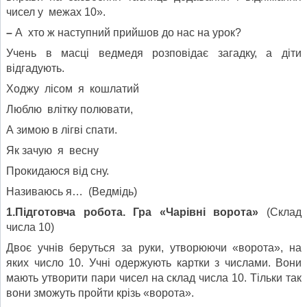
чисел у межах 10».
–
А хто ж наступний прийшов до нас на урок?
Учень в масці ведмедя розповідає загадку, а діти
відгадують.
Ходжу лісом я кошлатий
Люблю влітку полювати,
А зимою в лігві спати.
Як зачую я весну
Прокидаюся від сну.
Називаюсь я… (Ведмідь)
1.Підготовча робота. Гра «Чарівні ворота»
(Склад
числа 10)
Двоє учнів беруться за руки, утворюючи «ворота», на
яких число 10. Учні одержують картки з числами. Вони
мають утворити пари чисел на склад числа 10. Тільки так
вони зможуть пройти крізь «ворота».