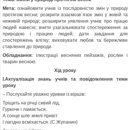
Мета:
ознайомити учнів із послідовністю змін у природі
протягом весни; розкрити взаємозв`язок змін у живій та
неживій природі; розширити уявлення учнів про працю
людей навесні; вчити узагальнювати спостереження за
природою і працею людей; дати завдання для
спостережень влітку; виховувати любов та бережливе
ставлення до природи.
Обладнання:
ілюстрації весняних пейзажів, рослин і
тварин весною.
Хід уроку
I
.Актуалізація знань учнів та повідомлення теми
уроку
– Послухайте уважно уривки із віршів:
Тріщить на річці сивий лід,
Гуркоче і ламається,
А сонце шле землі привіт
І лагідно всміхається. (С.Жупанин)