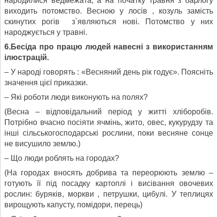
народилися ведмежата, а на початку травня з барлогу
виходить потомство. Весною у лосів , козуль замість
скинутих рогів з`являються нові. Потомство у них
народжується у травні.
6.Бесіда про працю людей навесні з використанням
ілюстрацій.
– У народі говорять : «Весняний день рік годує». Поясніть
значення цієї приказки.
– Які роботи люди виконують на полях?
(Весна – відповідальний період у житті хліборобів.
Потрібно вчасно посіяти ячмінь, жито, овес, кукурудзу та
інші сільськогосподарські рослини, поки весняне сонце
не висушило землю.)
– Що люди роблять на городах?
(На городах вносять добрива та переорюють землю –
готують її під посадку картоплі і висівання овочевих
рослин: буряків, моркви , петрушки, цибулі. У теплицях
вирощують капусту, помідори, перець)