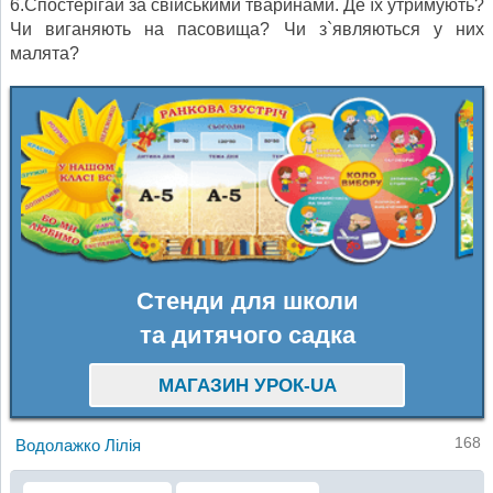
6.Спостерігай за свійськими тваринами. Де їх утримують?
Чи виганяють на пасовища? Чи з`являються у них
малята?
Стенди для школи
та дитячого садка
МАГАЗИН УРОК-UA
168
Водолажко Лілія