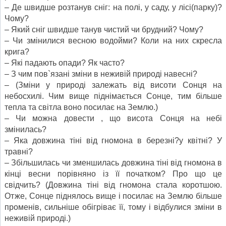
– Де швидше розтанув сніг: на полі, у саду, у лісі(парку)?
Чому?
– Який сніг швидше танув чистий чи брудний? Чому?
– Чи змінилися весною водойми? Коли на них скресла
крига?
– Які падають опади? Як часто?
– З чим пов`язані зміни в неживій природі навесні?
– (Зміни у природі залежать від висоти Сонця на
небосхилі. Чим вище піднімається Сонце, тим більше
тепла та світла воно посилає на Землю.)
– Чи можна довести , що висота Сонця на небі
змінилась?
– Яка довжина тіні від гномона в березні?у квітні? У
травні?
– Збільшилась чи зменшилась довжина тіні від гномона в
кінці весни порівняно із її початком? Про що це
свідчить? (Довжина тіні від гномона стала коротшою.
Отже, Сонце піднялось вище і посилає на Землю більше
променів, сильніше обігріває її, тому і відбулися зміни в
неживій природі.)