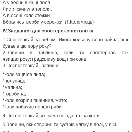
А у весни в кінці поля
Листя скинула тополя.
А в осені коло стежки
Вбрались верби у сережки. (Т.Коломієць)
IV
.Завдання для спостереження влітку
1.Спостерігай за небом. Якого кольору воно найчастіше
буває в цю пору року?
2.Запиши в таблицю, коли ти спостерігав такі
явища:грозу; град;зливу;дощ при сонці.
3.Поспостерігай і запиши:
*коли зацвіла липа;
*полуниці;
*малина;
*горобина;
*коли дозріли пшениця, жито;
*коли побачив перші гриби.
4.Поспостерігай, які комахи сідають на квіти.
5.Запиши, яких тварин ти зустрів улітку в полі, у лісі.