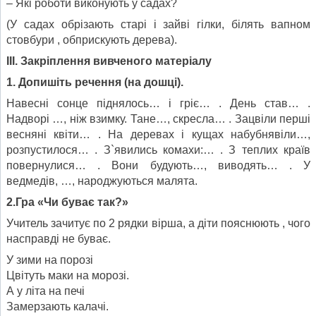
– Які роботи виконують у садах?
(У садах обрізають старі і зайві гілки, білять вапном
стовбури , обприскують дерева).
III
. Закріплення вивченого матеріалу
1. Допишіть речення (на дошці).
Навесні сонце піднялось… і гріє… . День став… .
Надворі …, ніж взимку. Тане…, скресла… . Зацвіли перші
весняні квіти… . На деревах і кущах набубнявіли…,
розпустилося… . З`явились комахи:… . З теплих країв
повернулися… . Вони будують…, виводять… . У
ведмедів, …, народжуються малята.
2.Гра «Чи буває так?»
Учитель зачитує по 2 рядки вірша, а діти пояснюють , чого
насправді не буває.
У зими на порозі
Цвітуть маки на морозі.
А у літа на печі
Замерзають калачі.