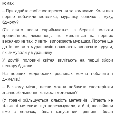
комах.
– Пригадайте свої спостереження за комахами. Коли вив
перше побачили метелика, мурашку, сонечко , муху,
бджолу?
(Як свято весни сприймаються в березні польоти
кропив`янок, лимонноць, які живляться на перших
весняних квітах. У квітні виповзають мурашки. Протее ще
до їх появи з мурашників починають виповзати туруни,
які зимували у мурашнику.
У другій половині квітня вилітають на перші збори
нектару бджоли.
На перших медоносних рослинах можна побачити і
джмелів.)
– В якому місяці весни можна побачити спостерігати
значне збільшення кількості метеликів?
(У травні збільшується кількість метеликів. Літають не
тільки ті метелики, що перезимували, а й ті, що війшли
вже з лялечок,- білан капустяний, ріпниця, білан