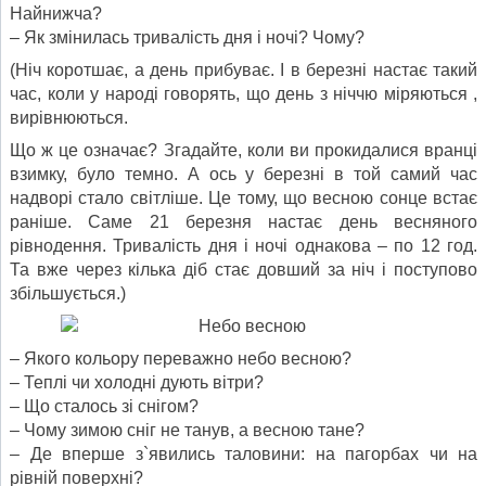
Найнижча?
– Як змінилась тривалість дня і ночі? Чому?
(Ніч коротшає, а день прибуває. І в березні настає такий
час, коли у народі говорять, що день з ніччю міряються ,
вирівнюються.
Що ж це означає? Згадайте, коли ви прокидалися вранці
взимку, було темно. А ось у березні в той самий час
надворі стало світліше. Це тому, що весною сонце встає
раніше. Саме 21 березня настає день весняного
рівнодення. Тривалість дня і ночі однакова – по 12 год.
Та вже через кілька діб стає довший за ніч і поступово
збільшується.)
– Якого кольору переважно небо весною?
– Теплі чи холодні дують вітри?
– Що сталось зі снігом?
– Чому зимою сніг не танув, а весною тане?
– Де вперше з`явились таловини: на пагорбах чи на
рівній поверхні?