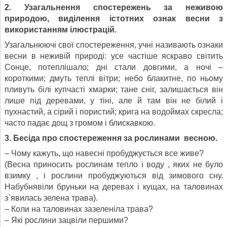
2. Узагальнення спостережень за неживою
природою, виділення істотних ознак весни з
використанням ілюстрацій.
Узагальнюючі свої спостереження, учні називають ознаки
весни в неживій природі: усе частіше яскраво світить
Сонце, потеплішало; дні стали довгими, а ночі –
короткими; дмуть теплі вітри; небо блакитне, по ньому
пливуть білі купчасті хмарки; тане сніг, залишається він
лише під деревами, у тіні, але й там він не білий і
пухнастий, а сірий і пористий; крига на водоймах скресла;
часто падає дощ з громом і блискавкою.
3. Бесіда про спостереження за рослинами весною.
– Чому кажуть, що навесні пробуджується все живе?
(Весна приносить рослинам тепло і воду , яких не було
взимку , і рослини пробуджуються від зимового сну.
Набубнявіли бруньки на деревах і кущах, на таловинах
з`явилась зелена трава).
– Коли на таловинах зазеленіла трава?
– Які рослини зацвіли першими?