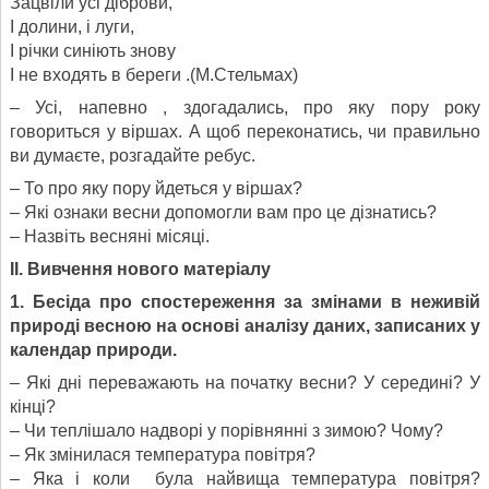
Зацвіли усі діброви,
І долини, і луги,
І річки синіють знову
І не входять в береги .(М.Стельмах)
– Усі, напевно , здогадались, про яку пору року
говориться у віршах. А щоб переконатись, чи правильно
ви думаєте, розгадайте ребус.
– То про яку пору йдеться у віршах?
– Які ознаки весни допомогли вам про це дізнатись?
– Назвіть весняні місяці.
II
. Вивчення нового матеріалу
1. Бесіда про спостереження за змінами в неживій
природі весною на основі аналізу даних, записаних у
календар природи.
– Які дні переважають на початку весни? У середині? У
кінці?
– Чи теплішало надворі у порівнянні з зимою? Чому?
– Як змінилася температура повітря?
– Яка і коли була найвища температура повітря?