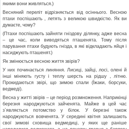
якими вони живляться.)
Весняний переліт відрізняється від осіннього. Весною
птахи поспішають , летять з великою швидкістю. Як ви
думаєте, чому?
(Птахи поспішають зайняти гніздову ділянку, адже весна
– це час, коли виводяться пташенята. Тому після
парування птахи будують гнізда, в які відкладають яйця і
насиджують пташенят.)
Як змінюється весною життя звірів?
У них починається линяння. Лисиці, зайці, лосі, олені й
інші міняють густу і теплу шерсть на рідшу , літню.
Прокидаються звірі, що зимою спали (Їжаки, борсуки,
ведмеді).
Весна у житті звірів – це період розмноження. Наприкінці
березня народжуються зайченята. Майже в цей час
з`являється потомство у білок. У березні також
народжуються вовченята. У середині квітня залишають
свої зимові сховища ведмедиці, у яких ще раніше