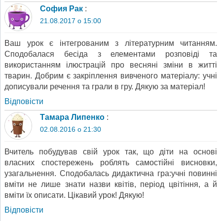
София Рак
:
21.08.2017 о 15:00
Ваш урок є інтегрованим з літературним читанням.
Сподобалася бесіда з елементами розповіді та
використанням ілюстрацій про весняні зміни в житті
тварин. Добрим є закріплення вивченого матеріалу: учні
дописували речення та грали в гру. Дякую за матеріал!
Відповіcти
Тамара Липенко
:
02.08.2016 о 21:30
Вчитель побудував свій урок так, що діти на основі
власних спостережень роблять самостійні висновки,
узагальнення. Сподобалась дидактична гра:учні повинні
вміти не лише знати назви квітів, період цвітіння, а й
вміти їх описати. Цікавий урок! Дякую!
Відповіcти