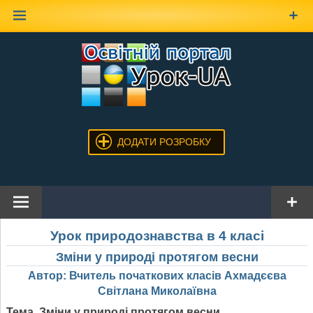
Наверх
ДОДАТИ РОЗРОБКУ
Урок природознавства в 4 класі
Зміни у природі протягом весни
Автор: Вчитель початкових класів Ахмадєєва
Світлана Миколаївна
Тема.
Зміни у природі протягом весни