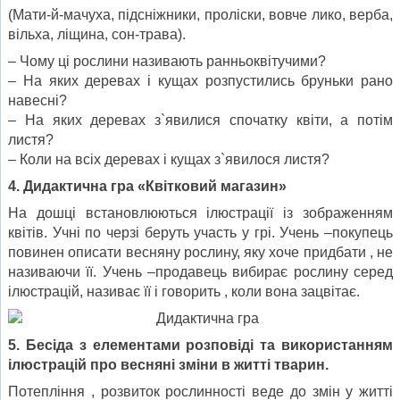
(Мати-й-мачуха, підсніжники, проліски, вовче лико, верба,
вільха, ліщина, сон-трава).
– Чому ці рослини називають ранньоквітучими?
– На яких деревах і кущах розпустились бруньки рано
навесні?
– На яких деревах з`явилися спочатку квіти, а потім
листя?
– Коли на всіх деревах і кущах з`явилося листя?
4. Дидактична гра «Квітковий магазин»
На дошці встановлюються ілюстрації із зображенням
квітів. Учні по черзі беруть участь у грі. Учень –покупець
повинен описати весняну рослину, яку хоче придбати , не
називаючи її. Учень –продавець вибирає рослину серед
ілюстрацій, називає її і говорить , коли вона зацвітає.
5. Бесіда з елементами розповіді та використанням
ілюстрацій про весняні зміни в житті тварин.
Потепління , розвиток рослинності веде до змін у житті