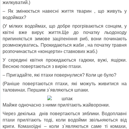
жилкуватий.)
– Як змінюється навесні життя тварин , що живуть у
водоймах?
(У мілких водоймах, що добре прогріваються сонцем, у
квітні вже вирує життя.Ще до початку льодоходу
припиняється зимове заціпеніння риб, вони починають
розмножуватись. Прокидаються жаби , на початку травня
розпочинається «концерти» ставкових жаб.)
У середині квітня прокидаються гадюки, вужі, ящірки.
Весною повертаються з вирію птахи.
– Пригадайте, які птахи повернулися? Коли це було?
(Раніше повертаються птахи, які можуть живитися на
таловинах. Першим з`являються шпаки.
Майже одночасно з ними прилітають жайворонки.
Через декілька днів повертаються зяблики. Водоплавні
птахи прилітають тоді, коли водойми звільняються від
криги. Комахоїдні – коли з`являються саме ті комахи,