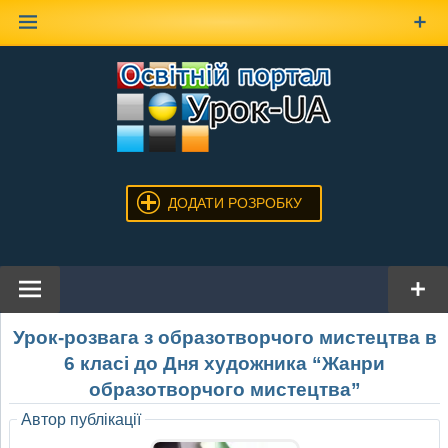
Наверх
ДОДАТИ РОЗРОБКУ
Урок-розвага з образотворчого мистецтва в
6 класі до Дня художника “Жанри
образотворчого мистецтва”
Автор публікації