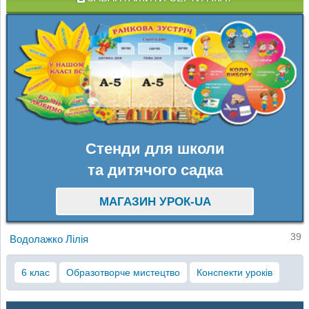
Стенди для школи
та дитячого садка
МАГАЗИН УРОК-UA
39
Водолажко Лілія
6 клас
Образотворче мистецтво
Конспекти уроків