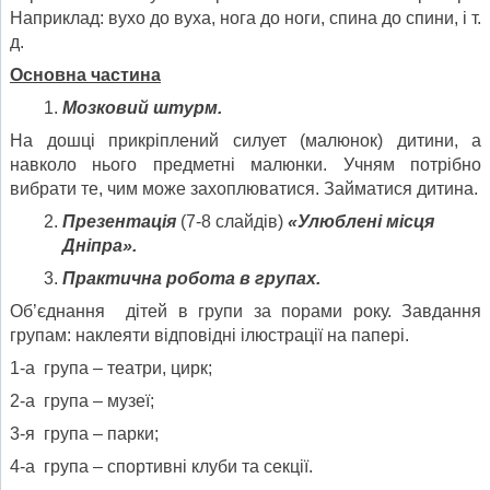
Наприклад: вухо до вуха, нога до ноги, спина до спини, і т.
д.
Основна частина
Мозковий штурм.
На дошці прикріплений силует (малюнок) дитини, а
навколо нього предметні малюнки. Учням потрібно
вибрати те, чим може захоплюватися. Займатися дитина.
Презентація
(7-8 слайдів)
«Улюблені місця
Дніпра».
Практична робота в групах.
Об’єднання дітей в групи за порами року. Завдання
групам: наклеяти відповідні ілюстрації на папері.
1-а група – театри, цирк;
2-а група – музеї;
3-я група – парки;
4-а група – спортивні клуби та секції.