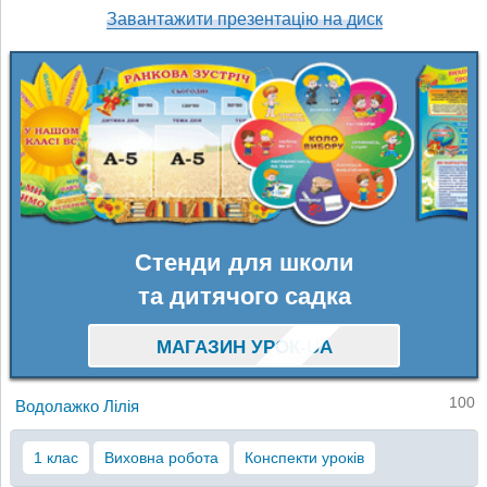
Завантажити презентацію на диск
Стенди для школи
та дитячого садка
МАГАЗИН УРОК-UA
100
Водолажко Лілія
1 клас
Виховна робота
Конспекти уроків