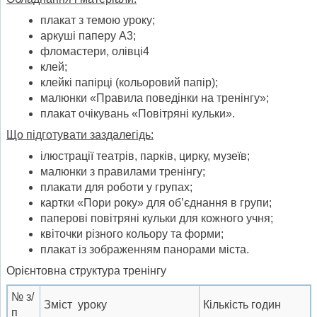
плакат з темою уроку;
аркуші паперу А3;
фломастери, олівці4
клей;
клейкі папірці (кольоровий папір);
малюнки «Правила поведінки на тренінгу»;
плакат очікувань «Повітряні кульки».
Що підготувати заздалегідь:
ілюстрації театрів, парків, цирку, музеїв;
малюнки з правилами тренінгу;
плакати для роботи у групах;
картки «Пори року» для об’єднання в групи;
паперові повітряні кульки для кожного учня;
квіточки різного кольору та форми;
плакат із зображенням панорами міста.
Орієнтовна структура тренінгу
№ з/
Зміст уроку
Кількість годин
п