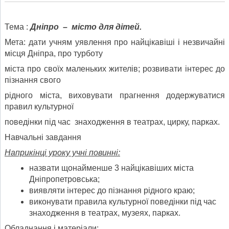
Тема :
Дн
і
про
–
м
і
сто для д
і
тей.
Мета: дати учням уявлення про найцікавіші і незвичайні
місця Дніпра, про турботу
міста про своїх маленьких жителів; розвивати інтерес до
пізнання свого
рідного міста, виховувати прагнення додержуватися
правил культурної
поведінки під час знаходження в театрах, цирку, парках.
Навчальні завдання
Наприкінці уроку учні повинні:
назвати щонайменше 3 найцікавіших міста
Дніпропетровська;
виявляти інтерес до пізнання рідного краю;
виконувати правила культурної поведінки під час
знаходження в театрах, музеях, парках.
Обладнання і матеріали: