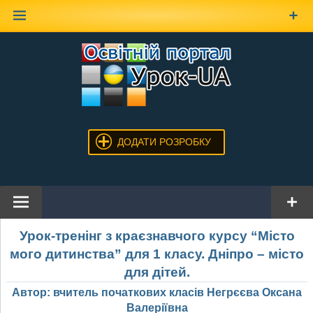
Наверх
ДОДАТИ РОЗРОБКУ
Урок-тренінг з краєзнавчого курсу “Місто
мого дитинства” для 1 класу. Дніпро – місто
для дітей.
Автор: вчитель початкових класів Негрєєва Оксана
Валеріївна