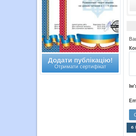
Ва
Ко
Додати публікацію!
Отримати сертифікат
Ім
Em
6