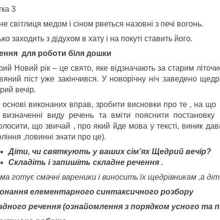
тка 3
е світлиця медом і сіном рветься назовні з печі вогонь.
ко заходить з дідухом в хату і на покуті ставить його.
ення для роботи біля дошки
рий Новий рік – це свято, яке відзначають за старим літоч
двяний піст уже закінчився. У новорічну ніч заведено щедр
рий вечір.
а основі виконаних вправ, зробити висновки про те , на що
 визначенні виду речень та вміти пояснити постановку 
лосити, що звичай , про який йде мова у тексті, виник дав
ління ,повинні знати про це).
Діти
,
чи святкують у ваших сім
’ях Щедрий вечір?
Складіть і запишіть складне речення .
ама готує смачні вареники
і виносить їх
щедрівникам ,а діт
онання елементарного синтаксичного розбору
адного речення (ознайомлення з порядком усного та 