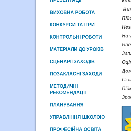
ПРЕЗЕНТАЦІЇ
Кол
Вик
ВИХОВНА РОБОТА
Під
КОНКУРСИ ТА ІГРИ
Нез
На у
КОНТРОЛЬНІ РОБОТИ
Нав
МАТЕРІАЛИ ДО УРОКІВ
Зап
СЦЕНАРІЇ ЗАХОДІВ
Оці
Дом
ПОЗАКЛАСНІ ЗАХОДИ
Скл
МЕТОДИЧНІ
Під
РЕКОМЕНДАЦІЇ
Зро
ПЛАНУВАННЯ
УПРАВЛІННЯ ШКОЛОЮ
ПРОФЕСІЙНА ОСВІТА