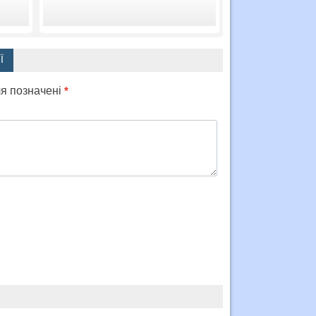
Ї
ля позначені
*