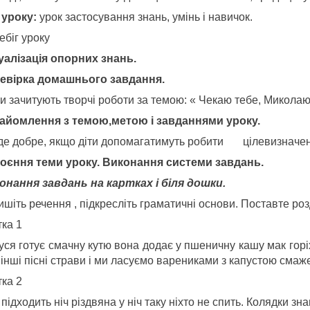
 уроку:
урок застосування знань, умінь і навичок.
ебіг уроку
уалізація опорних знань.
евірка домашнього завдання.
ти зачитують творчі роботи за темою: « Чекаю тебе, Миколаю
айомлення з темою
,
метою і завданнями уроку.
де добре, якщо діти допомагатимуть робити цілевизначен
оєння теми уроку. Виконання системи завдань.
онання завдань на картках і біля дошки.
шіть речення , підкресліть граматичні основи. Поставте розді
тка 1
ся готує смачну кутю вона додає у пшеничну кашу мак горіх
л інші пісні страви і ми ласуємо варениками з капустою сма
тка 2
підходить ніч різдвяна у ніч таку ніхто не спить. Колядки з