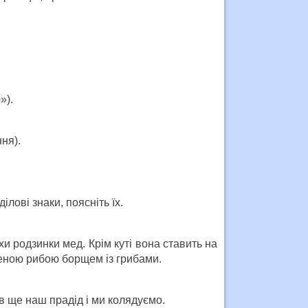
»).
ня).
лові знаки, поясніть їх.
и родзинки мед. Крім куті вона ставить на
женою рибою борщем із грибами.
нав ще наш прадід і ми колядуємо.