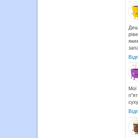
Дещ
рів
яки
зап
Від
Мої
п”я
суху
Від