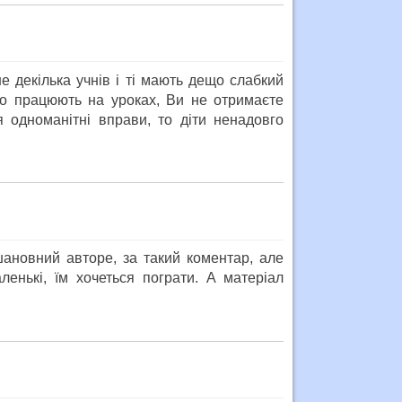
е декілька учнів і ті мають дещо слабкий
но працюють на уроках, Ви не отримаєте
я одноманітні вправи, то діти ненадовго
шановний авторе, за такий коментар, але
енькі, їм хочеться пограти. А матеріал