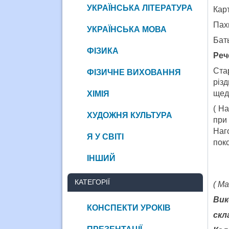
УКРАЇНСЬКА ЛІТЕРАТУРА
Кар
Пахн
УКРАЇНСЬКА МОВА
Бать
ФІЗИКА
Реч
Ста
ФІЗИЧНЕ ВИХОВАННЯ
різ
щед
ХІМІЯ
( Н
ХУДОЖНЯ КУЛЬТУРА
при
Наго
Я У СВІТІ
поко
ІНШИЙ
КАТЕГОРІЇ
( М
Вик
КОНСПЕКТИ УРОКІВ
скл