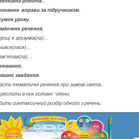
ективна робота .
онання вправи за підручником.
сумок уроку.
акінчене речення.
році я зрозумів(ла)…
чився(лася)…
ам’
ятав(ла)…
нювання.
ашнє завдання.
асти тематичні речення про зимові свята.
креслити в них головні члени.
бити синтаксичний розбір одного з речень.