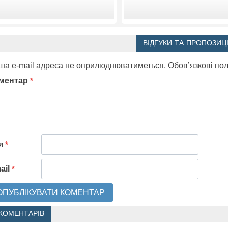
ВІДГУКИ ТА ПРОПОЗИЦІ
ша e-mail адреса не оприлюднюватиметься.
Обов’язкові по
ментар
*
'я
*
ail
*
 КОМЕНТАРІВ