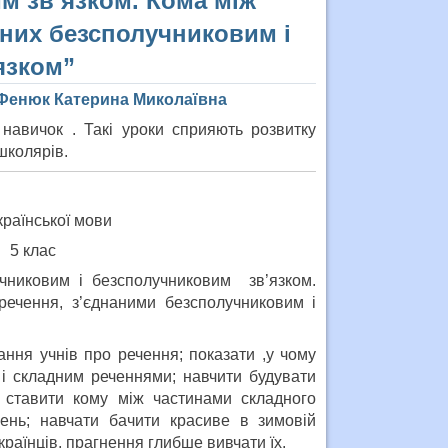
м зв’язком. Кома між
аних безсполучниковим і
язком”
и Фенюк Катерина Миколаївна
 навичок . Такі уроки сприяють розвитку
школярів.
країнської мови
5 клас
учниковим і безсполучниковим зв’язком.
речення, з’єднаними безсполучниковим і
ння учнів про речення; показати ,у чому
 і складним реченнями; навчити будувати
 ставити кому між частинами складного
ень; навчати бачити красиве в зимовій
країнців, прагнення глибше вивчати їх.