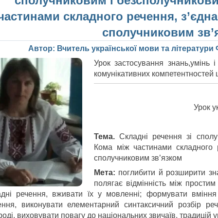
сполучниковим і безсполучникови
частинами складного речення, з’єдн
сполучниковим зв’
Автор: Вчитель української мови та літератур
Урок застосування знань,умінь і
комунікативних компетентностей 
Урок у
Тема.
Складні речення зі спол
Кома між частинами складного 
сполучниковим зв’язком
Мета:
поглибити й розширити зна
полягає відмінність між простим
адні речення, вживати їх у мовленні; формувати вміння
ення, виконувати елементарний синтаксичний розбір реч
оді, виховувати повагу до національних звичаїв, традицій у