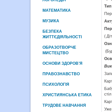
Тип
МАТЕМАТИКА
Пер
МУЗИКА
Акт
Пер
БЕЗПЕКА
( Ді
ЖИТТЄДІЯЛЬНОСТІ
Озн
ОБРАЗОТВОРЧЕ
(Бу
МИСТЕЦТВО
Осв
ОСНОВИ ЗДОРОВ’Я
Вик
Запи
ПРАВОЗНАВСТВО
Кар
ПСИХОЛОГІЯ
Бабу
сті
ХРИСТИЯНСЬКА ЕТИКА
Кар
ТРУДОВЕ НАВЧАННЯ
Уже 