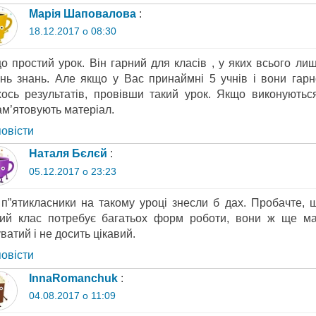
Марія Шаповалова
:
18.12.2017 о 08:30
о простий урок. Він гарний для класів , у яких всього лиш
ень знань. Але якщо у Вас принаймні 5 учнів і вони гар
хось результатів, провівши такий урок. Якщо виконуютьс
ам’ятовують матеріал.
повіcти
Наталя Бєлєй
:
05.12.2017 о 23:23
 п”ятикласники на такому уроці знесли б дах. Пробачте, 
тий клас потребує багатьох форм роботи, вони ж ще мал
ватий і не досить цікавий.
повіcти
InnaRomanchuk
:
04.08.2017 о 11:09