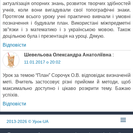
актуалізація опорних знань, розвиток творчих здібностей
учнів, коли вони вигадували свої топографічні знаки.
Протягом всього уроку учні практично вивчали і умовні
позначення і будували план. Використані міжпредметні
зв”язки і з математико і з українською мовою. Також
доцільною була і презентація на уроці. Дякую.
Відповіcти
Шевельова Олександра Анатоліївна
:
11.01.2017 о 20:02
Урок за темою “План” Сорочук О.В. відповідає визначеній
меті. Вчитель застосовує різні прийоми й методи, щоб
максимально доступно і цікаво розкрити тему. Бажаю
успіхів.
Відповіcти
2013-2026
© Урок-UA