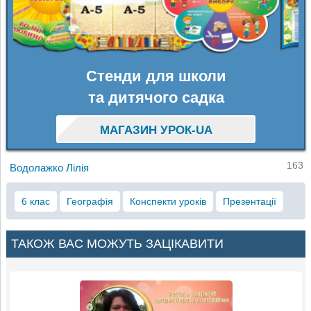
Стенди для школи
та дитячого садка
МАГАЗИН УРОК-UA
163
Водолажко Лілія
6 клас
Географія
Конспекти уроків
Презентації
ТАКОЖ ВАС МОЖУТЬ ЗАЦІКАВИТИ