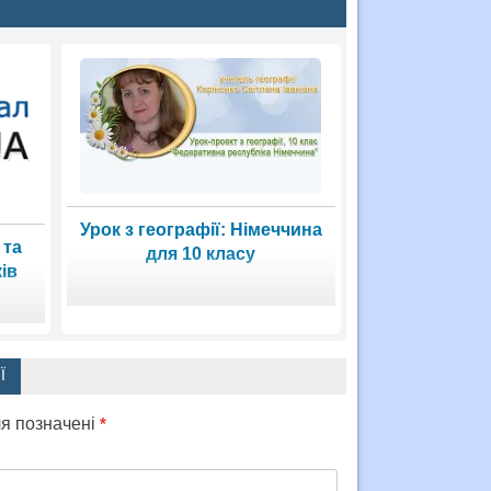
Урок з географії: Німеччина
 та
для 10 класу
ів
Ї
ля позначені
*