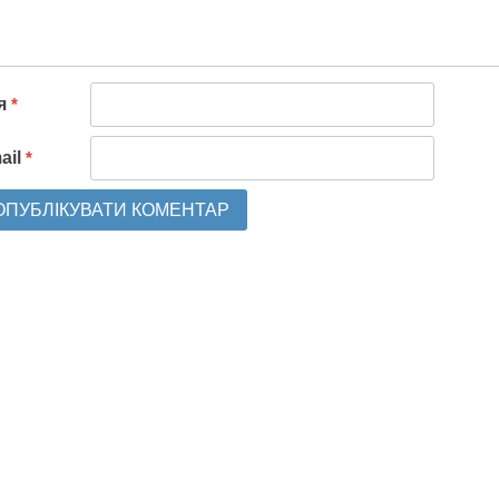
'я
*
ail
*