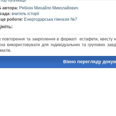
тор публікації
Б автора:
Рябінін Михайло Миколайович
сада:
вчитель історії
сце роботи:
Енергодарська гімназія №7
ініть:
к повторення та закріплення в форматі естафети, квесту на
на використовувати для індивідуальних та групових зав
матів.
Вікно перегляду доку