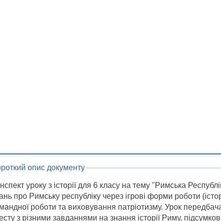
ороткий опис документу
нспект уроку з історії для 6 класу на тему "Римська Республ
ань про Римську республіку через ігрові форми роботи (істо
мандної роботи та виховування патріотизму. Урок передба
есту з різними завданнями на знання історії Риму, підсумко