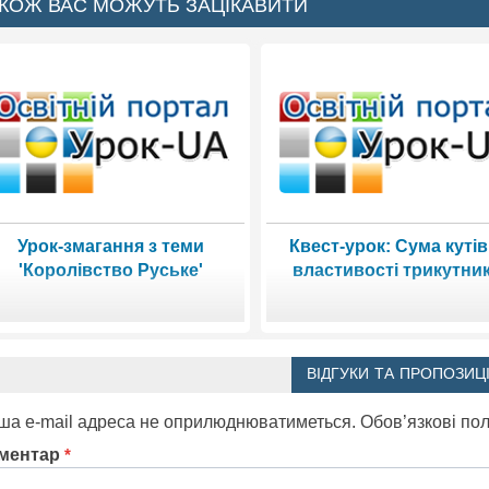
КОЖ ВАС МОЖУТЬ ЗАЦІКАВИТИ
Урок-змагання з теми
Квест-урок: Сума кутів
'Королівство Руське'
властивості трикутник
ВІДГУКИ ТА ПРОПОЗИЦІ
ша e-mail адреса не оприлюднюватиметься.
Обов’язкові по
ментар
*