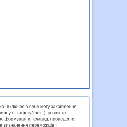
іка" включає в себе мету закріплення
ричну естафету/квест), розвиток
чає формування команд, проведення
ве визначення переможців і