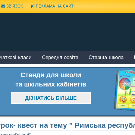
ЗВ’ЯЗОК
РЕКЛАМА НА САЙТІ
чаткові класи
Середня освіта
Старша школа
Стенди для школи
та шкільних кабінетів
ДІЗНАТИСЬ БІЛЬШЕ
урок- квест на тему ” Римська республі