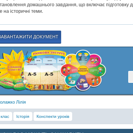
тановлення домашнього завдання, що включає підготовку д
е на історичні теми.
ЗАВАНТАЖИТИ ДОКУМЕНТ
олажко Лілія
 клас
Історія
Конспекти уроків