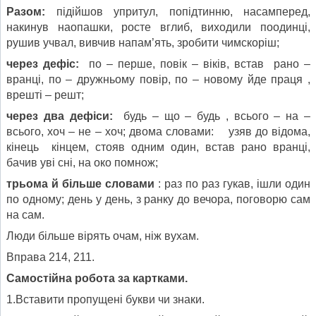
Разом:
підійшов упритул, попідтинню, насамперед,
накинув наопашки, росте вглиб, виходили поодинці,
рушив учвал, вивчив напам’ять, зробити чимскоріш;
через дефіс:
по – перше, повік – віків, встав рано –
вранці, по – дружньому повір, по – новому йде праця ,
врешті – решт;
через два дефіси:
будь – що – будь , всього – на –
всього, хоч – не – хоч; двома словами: узяв до відома,
кінець кінцем, стояв одним один, встав рано вранці,
бачив уві сні, на око помнож;
трьома й більше словами
: раз по раз гукав, ішли один
по одному; день у день, з ранку до вечора, поговорю сам
на сам.
Люди більше вірять очам, ніж вухам.
Вправа 214, 211.
Самостійна робота за картками.
1.Вставити пропущені букви чи знаки.