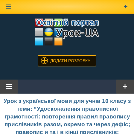
Наверх
ДОДАТИ РОЗРОБКУ
Урок з української мови для учнів 10 класу з
теми: “Удосконалення правописної
грамотності: повторення правил правопису
прислівників разом, окремо та через дефіс;
правопис и та і в кінці прислівників;