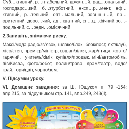
Суб…ктивний, р…нтабельний, дружн…й, рац…ональний,
господарс…кий, б…зтурботний, експ…р…мент, еф…
ктивний, р…тельний, опт…мальний, зовнішн…й, пр…
оритетний, доро…чий, ад…кватний, сп…ц…фічний,ро…-
подільний, с…редн…омісячний .
2.Запишіть, знімаючи риску.
Максі/мода,радіо/зв’язок, шлако/блок, блок/пост, яхт/клуб,
лісо/степ, прем’єр/міністр, євшан/зілля, жар/птиця, жовто/
гарячий, учитель/хімік, купівля/продаж, міні/автомобіль,
пів/Києва, фото/робот, полин/трава, драм/театр, водо/
грай, гори/цвіт, чорно/зем.
V. Підсумки уроку.
VI. Домашнє завдання:
за Ш. Ющуком п. 79 -154;
впр.215, за підручником стр. 141, впр.249, 248(II).