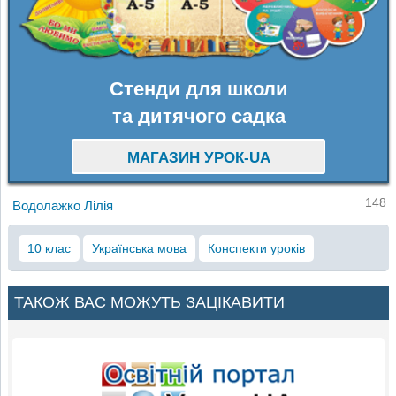
Стенди для школи
та дитячого садка
МАГАЗИН УРОК-UA
148
Водолажко Лілія
10 клас
Українська мова
Конспекти уроків
ТАКОЖ ВАС МОЖУТЬ ЗАЦІКАВИТИ