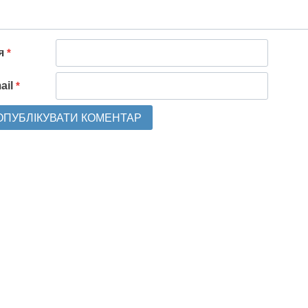
'я
*
ail
*