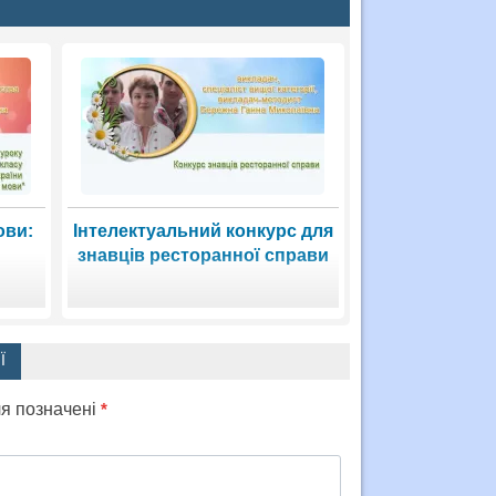
ови:
Інтелектуальний конкурс для
знавців ресторанної справи
Ї
ля позначені
*