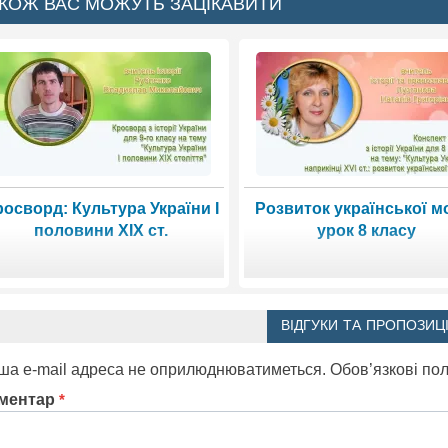
КОЖ ВАС МОЖУТЬ ЗАЦІКАВИТИ
росворд: Культура України І
Розвиток української м
половини ХІХ ст.
урок 8 класу
ВІДГУКИ ТА ПРОПОЗИЦІ
ша e-mail адреса не оприлюднюватиметься.
Обов’язкові по
ментар
*