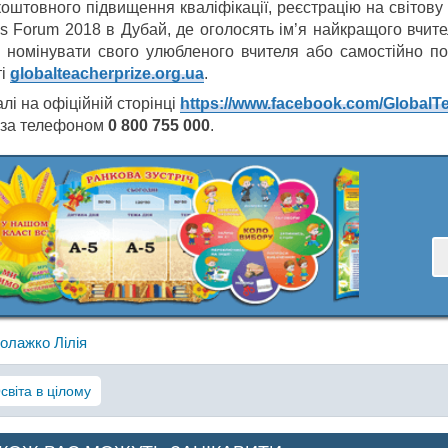
оштовного підвищення кваліфікації, реєстрацію на світову 
ls Forum 2018 в Дубай, де оголосять ім’я найкращого вчите
 номінувати свого улюбленого вчителя або самостійно п
ті
globalteacherprize.org.ua
.
лі на офіційній сторінці
https://www.facebook.com/GlobalTe
 за телефоном
0 800 755 000
.
олажко Лілія
світа в цілому