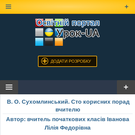
Наверх
ДОДАТИ РОЗРОБКУ
В. О. Сух
омлинський.
Сто корисних порад
вчителю
Автор: вчитель початкових класів Іванова
Лілія Федорівна