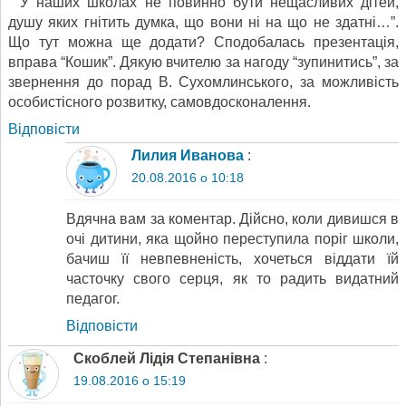
” У наших школах не повинно бути нещасливих дітей,
душу яких гнітить думка, що вони ні на що не здатні…”.
Що тут можна ще додати? Сподобалась презентація,
вправа “Кошик”. Дякую вчителю за нагоду “зупинитись”, за
звернення до порад В. Сухомлинського, за можливість
особистісного розвитку, самовдосконалення.
Відповіcти
Лилия Иванова
:
20.08.2016 о 10:18
Вдячна вам за коментар. Дійсно, коли дивишся в
очі дитини, яка щойно переступила поріг школи,
бачиш її невпевненість, хочеться віддати їй
часточку свого серця, як то радить видатний
педагог.
Відповіcти
Скоблей Лідія Степанівна
:
19.08.2016 о 15:19