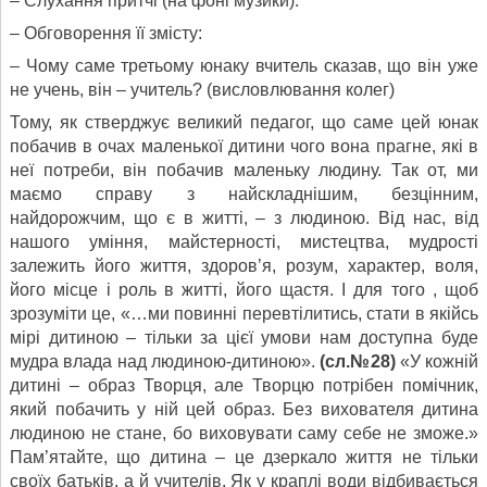
– Слухання притчі (на фоні музики).
– Обговорення її змісту:
– Чому саме третьому юнаку вчитель сказав, що він уже
не учень, він – учитель? (висловлювання колег)
Тому, як стверджує великий педагог, що саме цей юнак
побачив в очах маленької дитини чого вона прагне, які в
неї потреби, він побачив маленьку людину. Так от, ми
маємо справу з найскладнішим, безцінним,
найдорожчим, що є в житті, – з людиною. Від нас, від
нашого уміння, майстерності, мистецтва, мудрості
залежить його життя, здоров’я, розум, характер, воля,
його місце і роль в житті, його щастя. І для того , щоб
зрозуміти це, «…ми повинні перевтілитись, стати в якійсь
мірі дитиною – тільки за цієї умови нам доступна буде
мудра влада над людиною-дитиною».
(сл.№28)
«У кожній
дитині – образ Творця, але Творцю потрібен помічник,
який побачить у ній цей образ. Без вихователя дитина
людиною не стане, бо виховувати саму себе не зможе.»
Пам’ятайте, що дитина – це дзеркало життя не тільки
своїх батьків, а й учителів. Як у краплі води відбивається