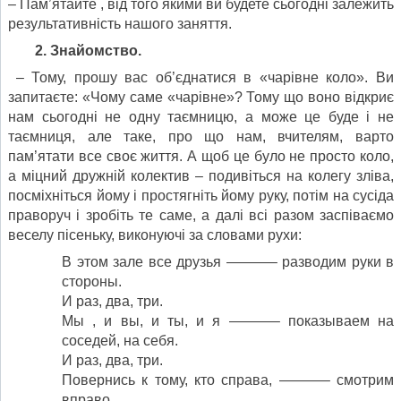
– Пам’ятайте , від того якими ви будете сьогодні залежить
результативність нашого заняття.
2. Знайомство.
– Тому, прошу вас об’єднатися в «чарівне коло». Ви
запитаєте: «Чому саме «чарівне»? Тому що воно відкриє
нам сьогодні не одну таємницю, а може це буде і не
таємниця, але таке, про що нам, вчителям, варто
пам’ятати все своє життя. А щоб це було не просто коло,
а міцний дружній колектив – подивіться на колегу зліва,
посміхніться йому і простягніть йому руку, потім на сусіда
праворуч і зробіть те саме, а далі всі разом заспіваємо
веселу пісеньку, виконуючі за словами рухи:
В этом зале все друзья ———– разводим руки в
стороны.
И раз, два, три.
Мы , и вы, и ты, и я ———– показываем на
соседей, на себя.
И раз, два, три.
Повернись к тому, кто справа, ———– смотрим
вправо.