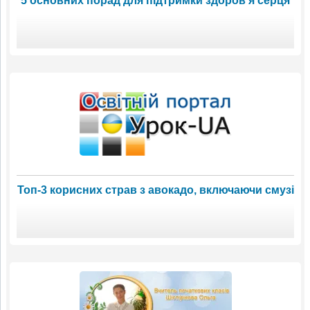
5 основних порад для підтримки здоров'я серця
Топ-3 корисних страв з авокадо, включаючи смузі