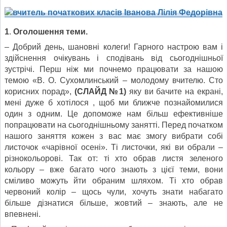
1
.
Оголошення теми.
– Добрий день, шановні колеги! Гарного настрою вам і
здійснення очікувань і сподівань від сьогоднішньої
зустрічі. Перш ніж ми почнемо працювати за нашою
темою «В. О. Сухомлинський – молодому вчителю. Сто
корисних порад»,
(СЛАЙД №1)
яку ви бачите на екрані,
мені дуже б хотілося , щоб ми ближче познайомилися
один з одним. Це допоможе нам більш ефективніше
попрацювати на сьогоднішньому занятті. Перед початком
нашого заняття кожен з вас має змогу вибрати собі
листочок «чарівної осені». Ті листочки, які ви обрали –
різнокольорові. Так от: ті хто обрав листя зеленого
кольору – вже багато чого знають з цієї теми, вони
сміливо можуть йти обраним шляхом. Ті хто обрав
червоний колір – щось чули, хочуть знати набагато
більше дізнатися більше, жовтий – знають, але не
впевнені.