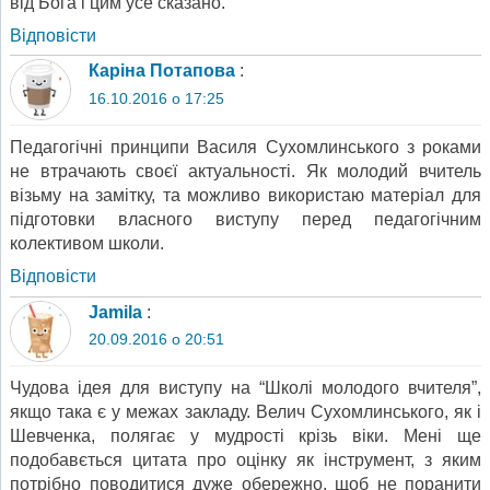
від Бога і цим усе сказано.
Відповіcти
Каріна Потапова
:
16.10.2016 о 17:25
Педагогічні принципи Василя Сухомлинського з роками
не втрачають своєї актуальності. Як молодий вчитель
візьму на замітку, та можливо використаю матеріал для
підготовки власного виступу перед педагогічним
колективом школи.
Відповіcти
Jamila
:
20.09.2016 о 20:51
Чудова ідея для виступу на “Школі молодого вчителя”,
якщо така є у межах закладу. Велич Сухомлинського, як і
Шевченка, полягає у мудрості крізь віки. Мені ще
подобавється цитата про оцінку як інструмент, з яким
потрібно поводитися дуже обережно, щоб не поранити