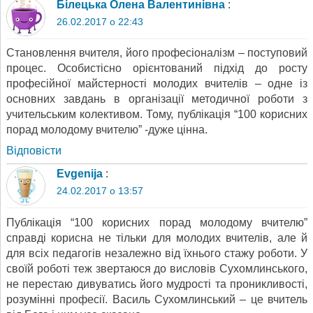
Білецька Олена Валентинівна
:
26.02.2017 о 22:43
Становлення вчителя, його професіоналізм – поступовий
процес. Особистісно орієнтований підхід до росту
професійної майстерності молодих вчителів – одне із
основних завдань в організації методичної роботи з
учительським колективом. Тому, публікація “100 корисних
порад молодому вчителю” -дуже цінна.
Відповіcти
Evgenija
:
24.02.2017 о 13:57
Публікація “100 корисних порад молодому вчителю”
справді корисна не тільки для молодих вчителів, але й
для всіх педагогів незалежно від їхнього стажу роботи. У
своїй роботі теж звертаюся до висловів Сухомлинського,
не перестаю дивуватись його мудрості та проникливості,
розумінні професії. Василь Сухомлинський – це вчитель