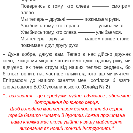
Повернись к тому, кто слева ———– смотрим
влево.
Мы теперь – друзья! ———– пожимаем руки.
Улыбнись тому, кто справа ———– улыбаемся.
Улыбнись тому, кто слева ———– улыбаемся.
Мы теперь – друзья! ———– машем приветствие,
пожимаем друг другу руки.
– Дуже добре, дякую вам. Тепер в нас дійсно дружнє
коло, і якщо ми міцніше потиснемо один одному руку, ми
відчуємо, як тече струм від наших теплих сердець, бо
б’ються вони в нас частіше тільки від того, що ми вчителі.
Епіграфом до нашого заняття мені хотілося б взяти
слова самого В.О.Сухомлинського.
(Слайд № 2)
“…виховання – це передусім, чуйне, вдумливе , обережне
доторкання до юного серця.
Щоб володіти мистецтвом доторкання до серця,
треба багато читати й думати. Кожна прочитана
вами книжка має якось увійти у вашу майстерню
виховання як новий тонкий інструмент. ”