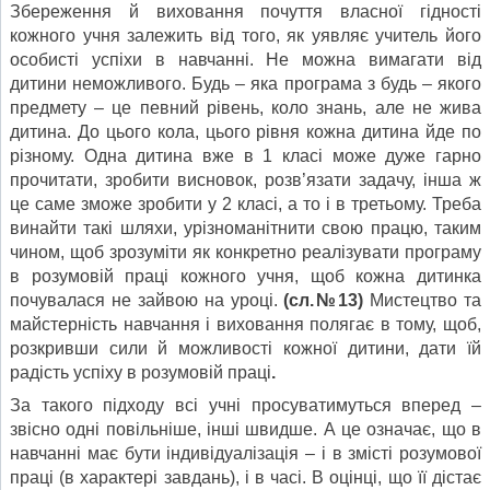
Збереження й виховання почуття власної гідності
кожного учня залежить від того, як уявляє учитель його
особисті успіхи в навчанні. Не можна вимагати від
дитини неможливого. Будь – яка програма з будь – якого
предмету – це певний рівень, коло знань, але не жива
дитина. До цього кола, цього рівня кожна дитина йде по
різному. Одна дитина вже в 1 класі може дуже гарно
прочитати, зробити висновок, розв’язати задачу, інша ж
це саме зможе зробити у 2 класі, а то і в третьому. Треба
винайти такі шляхи, урізноманітнити свою працю, таким
чином, щоб зрозуміти як конкретно реалізувати програму
в розумовій праці кожного учня, щоб кожна дитинка
почувалася не зайвою на уроці.
(сл.№13)
Мистецтво та
майстерність навчання і виховання полягає в тому, щоб,
розкривши сили й можливості кожної дитини, дати їй
радість успіху в розумовій праці
.
За такого підходу всі учні просуватимуться вперед –
звісно одні повільніше, інші швидше. А це означає, що в
навчанні має бути індивідуалізація – і в змісті розумової
праці (в характері завдань), і в часі. В оцінці, що її дістає