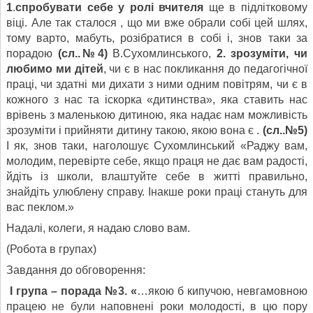
1
.
спробувати себе у ролі вчителя
ще в підлітковому
віці. Але так сталося , що ми вже обрали собі цей шлях,
тому варто, мабуть, розібратися в собі і, знов таки за
порадою
(сл..№4)
В.Сухомлинського,
2.
зрозуміти, чи
любимо ми дітей
, чи є в нас покликання до педагогічної
праці, чи здатні ми дихати з ними одним повітрям, чи є в
кожного з нас та іскорка «дитинства», яка ставить нас
врівень з маленькою дитиною, яка надає нам можливість
зрозуміти і прийняти дитину такою, якою вона є .
(сл..№5)
І як, знов таки, наголошує Сухомлинський «Раджу вам,
молодим, перевірте себе, якщо праця не дає вам радості,
йдіть із школи, влаштуйте себе в житті правильно,
знайдіть улюблену справу. Інакше роки праці стануть для
вас пеклом.»
Надалі, колеги, я надаю слово вам.
(Робота в групах)
Завдання до обговорення:
І група – порада №3. «
…якою б кипучою, невгамовною
працею не були наповнені роки молодості, в цю пору