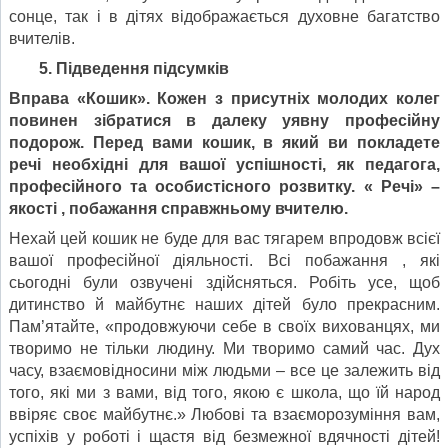
сонце, так і в дітях відображається духовне багатство
вчителів.
5. Підведення підсумків
Вправа «Кошик». Кожен з присутніх молодих колег
повинен зібратися в далеку уявну професійну
подорож. Перед вами кошик, в який ви покладете
речі необхідні для вашої успішності, як педагога,
професійного та особистісного розвитку. « Речі» –
якості , побажання справжньому вчителю.
Нехай цей кошик не буде для вас тягарем впродовж всієї
вашої професійної діяльності. Всі побажання , які
сьогодні були озвучені здійсняться. Робіть усе, щоб
дитинство й майбутнє наших дітей було прекрасним.
Пам’ятайте, «продовжуючи себе в своїх вихованцях, ми
творимо не тільки людину. Ми творимо самий час. Дух
часу, взаємовідносини між людьми – все це залежить від
того, які ми з вами, від того, якою є школа, що їй народ
ввіряє своє майбутнє.» Любові та взаєморозуміння вам,
успіхів у роботі і щастя від безмежної вдячності дітей!