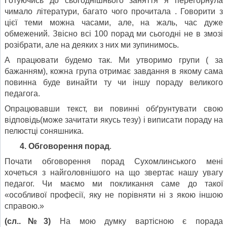
Готуючись до сьогоднішнього заняття я перегорнула
чимало літератури, багато чого прочитала . Говорити з
цієї теми можна часами, але, на жаль, час дуже
обмежений. Звісно всі 100 порад ми сьогодні не в змозі
розібрати, але на деяких з них ми зупинимось.
А працювати будемо так. Ми утворимо групи ( за
бажанням), кожна група отримає завдання в якому сама
повинна буде винайти ту чи іншу пораду великого
педагога.
Опрацювавши текст, ви повинні обґрунтувати свою
відповідь(може зачитати якусь тезу) і виписати пораду на
пелюстці соняшника.
4. Обговорення порад
.
Почати обговорення порад Сухомлинського мені
хочеться з найголовнішого на що звертає нашу увагу
педагог. Чи маємо ми покликання саме до такої
«особливої професії, яку не порівняти ні з якою іншою
справою.»
(сл..№3)
На мою думку вартісною є порада