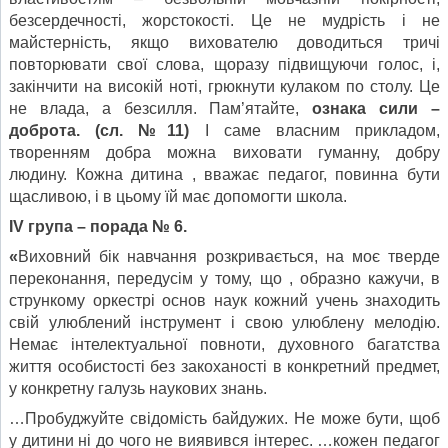
безсердечності, жорстокості. Це не мудрість і не
майстерність, якщо вихователю доводиться тричі
повторювати свої слова, щоразу підвищуючи голос, і,
закінчити на високій ноті, грюкнути кулаком по столу. Це
не влада, а безсилля. Пам’ятайте,
ознака сили –
доброта. (сл. №11)
І саме власним прикладом,
творенням добра можна виховати гуманну, добру
людину. Кожна дитина , вважає педагог, повинна бути
щасливою, і в цьому їй має допомогти школа.
ІV група – порада № 6.
«
Виховний бік навчання розкривається, на моє тверде
переконання, передусім у тому, що , образно кажучи, в
стрункому оркестрі основ наук кожний учень знаходить
свій улюблений інструмент і свою улюблену мелодію.
Немає інтелектуальної повноти, духовного багатства
життя особистості без закоханості в конкретний предмет,
у конкретну галузь наукових знань.
…Пробуджуйте свідомість байдужих. Не може бути, щоб
у дитини ні до чого не виявився інтерес. …кожен педагог