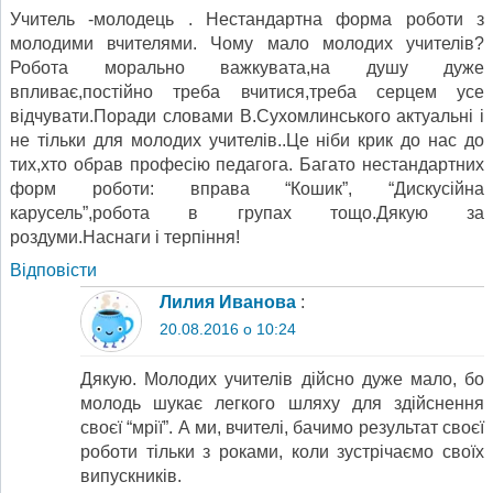
Учитель -молодець . Нестандартна форма роботи з
молодими вчителями. Чому мало молодих учителів?
Робота морально важкувата,на душу дуже
впливає,постійно треба вчитися,треба серцем усе
відчувати.Поради словами В.Сухомлинського актуальні і
не тільки для молодих учителів..Це ніби крик до нас до
тих,хто обрав професію педагога. Багато нестандартних
форм роботи: вправа “Кошик”, “Дискусійна
карусель”,робота в групах тощо.Дякую за
роздуми.Наснаги і терпіння!
Відповіcти
Лилия Иванова
:
20.08.2016 о 10:24
Дякую. Молодих учителів дійсно дуже мало, бо
молодь шукає легкого шляху для здійснення
своєї “мрії”. А ми, вчителі, бачимо результат своєї
роботи тільки з роками, коли зустрічаємо своїх
випускників.