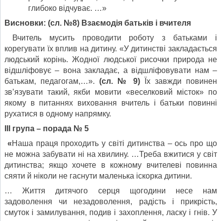
глибоко відчуває. …»
Висновки:
(сл. №8) Взаємодія батьків і вчителя
Вчитель мусить проводити роботу з батьками і
корегувати їх вплив на дитину. «У дитинстві закладається
людський корінь. Жодної людської рисочки природа не
відшліфовує – вона закладає, а відшліфовувати нам –
батькам, педагогам,…».
(сл. № 9)
Їх завжди повинен
зв’язувати такий, якби мовити «веселковий місток» по
якому в питаннях виховання вчитель і батьки повинні
рухатися в одному напрямку.
ІІІ група – порада № 5
«
Наша праця проходить у світі дитинства – ось про що
не можна забувати ні на хвилину. …Треба вжитися у світ
дитинства; якщо хочете в кожному вчителеві повинна
сяяти й ніколи не гаснути маленька іскорка дитини.
… Життя дитячого серця щогодини несе нам
задоволення чи незадоволення, радість і прикрість,
смуток і замилування, подив і захоплення, ласку і гнів. У