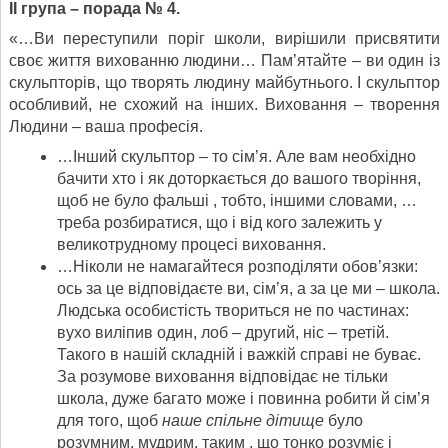
ІІ група – порада № 4.
«…Ви переступили поріг школи, вирішили присвятити
своє життя вихованню людини… Пам’ятайте – ви один із
скульпторів, що творять людину майбутнього. І скульптор
особливий, не схожий на інших. Виховання – творення
Людини – ваша професія.
…Інший скульптор – то сім’я. Але вам необхідно
бачити хто і як доторкається до вашого творіння,
щоб не було фальші , тобто, іншими словами, …
треба розбиратися, що і від кого залежить у
великотрудному процесі виховання.
…Ніколи не намагайтеся розподіляти обов’язки:
ось за це відповідаєте ви, сім’я, а за це ми – школа.
Людська особистість твориться не по частинах:
вухо виліпив один, лоб – другий, ніс – третій.
Такого в нашій складній і важкій справі не буває.
За розумове виховання відповідає не тільки
школа, дуже багато може і повинна робити й сім’я
для того, щоб
наше спільне дітище
було
розумним, мудрим, таким , що тонко розуміє і