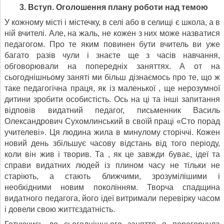
3. Вступ. Оголошення плану роботи над темою
У кожному місті і містечку, в селі або в селищі є школа, а в
ній вчителі. Але, на жаль, не кожен з них може назватися
педагогом. Про те яким повинен бути вчитель ви уже
багато разів чули і знаєте ще з часів навчання,
обговорювали на попередніх заняттях. А от на
сьогоднішньому заняті ми більш дізнаємось про те, що ж
таке педагогічна праця, як із маленької , ще нерозумної
дитини зробити особистість. Ось на ці та інші запитання
відповів видатний педагог, письменник Василь
Олександрович Сухомлинський в своїй праці «Сто порад
учителеві». Ця людина жила в минулому сторіччі. Кожен
новий день збільшує часову відстань від того періоду,
коли він жив і творив. Та , як це завжди буває, ідеї та
справи видатних людей із плином часу не тільки не
старіють, а стають ближчими, зрозумілішими і
необхідними новим поколінням. Творча спадщина
видатного педагога, його ідеї витримали перевірку часом
і довели свою життєздатність.