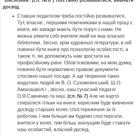
Висновки: (сл. №6 )
Постійно розвиватися, вивчати
досвід.
Ставши педагогом треба постійно розвиватися.
Тут, власне , першими помічниками в нашій праці є
книги, які завжди мають бути поруч з нами. Не
можна уявити собі вчителя який не має власної
бібліотеки. Звісно, крім художньої літератури, в ній
повинні бути книги про психологію особистості, а
також ті, які допоможуть нам зростати на
професійному рівні. Обов’язковими, на мою думку,
повинні бути нормативно правові документи
стосовно нашої посади. А ще творення таких
видатних людей як В. О. Сухомлинський, Ш.О.
Амонашвілі і , звісно, наш сучасний педагог
О.Я.Савченко та інші.
(сл. № 7)
Але не варто
спиратися тільки на книги: корисним буде вивчення
досвіду старших колег, спостереження за їх
роботою. І чим більше ми будемо спостерігати,
вчитися у колег, тим більш значущим буде ставати
наш особистий, власний досвід.