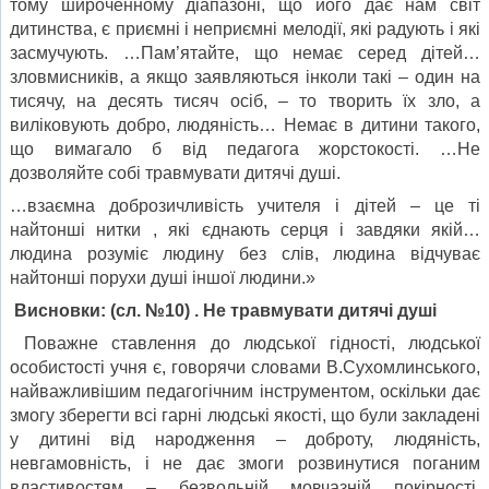
тому широченному діапазоні, що його дає нам світ
дитинства, є приємні і неприємні мелодії, які радують і які
засмучують. …Пам’ятайте, що немає серед дітей…
зловмисників, а якщо заявляються інколи такі – один на
тисячу, на десять тисяч осіб, – то творить їх зло, а
виліковують добро, людяність… Немає в дитини такого,
що вимагало б від педагога жорстокості. …Не
дозволяйте собі травмувати дитячі душі.
…взаємна доброзичливість учителя і дітей – це ті
найтонші нитки , які єднають серця і завдяки якій…
людина розуміє людину без слів, людина відчуває
найтонші порухи душі іншої людини.»
Висновки:
(сл. №10) . Не травмувати дитячі душі
Поважне ставлення до людської гідності, людської
особистості учня є, говорячи словами В.Сухомлинського,
найважливішим педагогічним інструментом, оскільки дає
змогу зберегти всі гарні людські якості, що були закладені
у дитині від народження – доброту, людяність,
невгамовність, і не дає змоги розвинутися поганим
властивостям – безвольній мовчазній покірності,