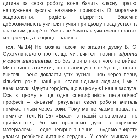
дитина за свою роботу, вона бачить власну працю,
напруження зусиль; навчання приносить їй моральне
задоволення, радість відкриття. Взаємна
доброзичливість учителя і учня при цьому поєднується із
взаємним довір’ям. Учень не бачить в учителеві строгого
контролера, а в оцінці – палицю.
(сл. №14)
Не можна також не згадати думку В. О.
Сухомлинського про те, що ми , вчителі, повинні
вірити
у своїх вихованців
.
Бо без віри в них нічого не вийде.
Ми повинні затямити , що поганих учнів не буває, є погані
вчителі. Треба докласти усіх зусиль, щоб через певну
кількість років, наші учні стали гідними людьми, і ми з
вами могли відчути гордість, що в цьому є і наша заслуга.
Ось в цьому є ще одна специфічність педагогічної
професії – кінцевий результат своєї роботи вчитель
помічає тільки через роки. Тому ми не маємо права на
помилки.
(сл.№15)
«Брак» в нашій спеціалізації не
приймається, бо ми працюємо дуже з «крихким
матеріалом» – одне невірне рішення – будемо збирати
уламки розбитих дитячих сердець. У своїх вчинках ми