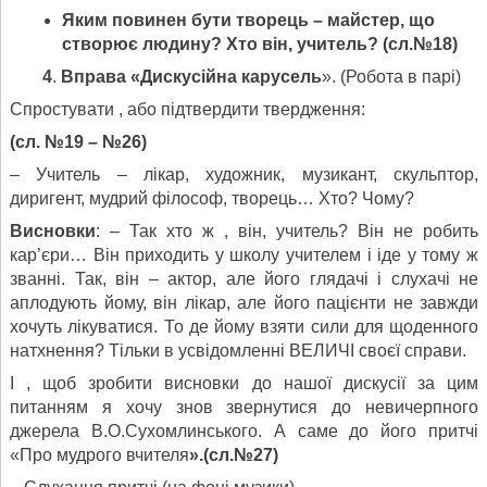
Яким повинен бути творець – майстер, що
створює людину? Хто він, учитель? (сл.№18)
4
.
Вправа «Дискусійна карусель
». (Робота в парі)
Спростувати , або підтвердити твердження:
(сл. №19 – №26)
– Учитель – лікар, художник, музикант, скульптор,
диригент, мудрий філософ, творець… Хто? Чому?
Висновки
: – Так хто ж , він, учитель? Він не робить
кар’єри… Він приходить у школу учителем і іде у тому ж
званні. Так, він – актор, але його глядачі і слухачі не
аплодують йому, він лікар, але його пацієнти не завжди
хочуть лікуватися. То де йому взяти сили для щоденного
натхнення? Тільки в усвідомленні ВЕЛИЧІ своєї справи.
І , щоб зробити висновки до нашої дискусії за цим
питанням я хочу знов звернутися до невичерпного
джерела В.О.Сухомлинського. А саме до його притчі
«Про мудрого вчителя
».(сл.№27)