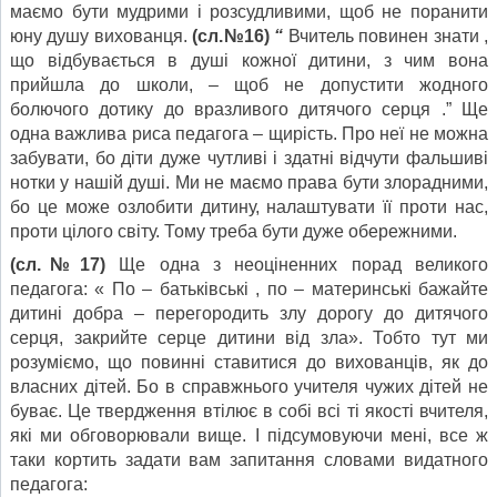
маємо бути мудрими і розсудливими, щоб не поранити
юну душу вихованця.
(сл.№16)
“
Вчитель повинен знати ,
що відбувається в душі кожної дитини, з чим вона
прийшла до школи, – щоб не допустити жодного
болючого дотику до вразливого дитячого серця .” Ще
одна важлива риса педагога – щирість. Про неї не можна
забувати, бо діти дуже чутливі і здатні відчути фальшиві
нотки у нашій душі. Ми не маємо права бути злорадними,
бо це може озлобити дитину, налаштувати її проти нас,
проти цілого світу. Тому треба бути дуже обережними.
(сл.№17)
Ще одна з неоціненних порад великого
педагога: « По – батьківські , по – материнські бажайте
дитині добра – перегородить злу дорогу до дитячого
серця, закрийте серце дитини від зла». Тобто тут ми
розуміємо, що повинні ставитися до вихованців, як до
власних дітей. Бо в справжнього учителя чужих дітей не
буває. Це твердження втілює в собі всі ті якості вчителя,
які ми обговорювали вище. І підсумовуючи мені, все ж
таки кортить задати вам запитання словами видатного
педагога: