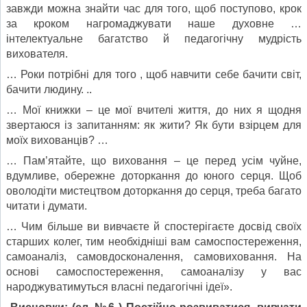
завжди можна знайти час для того, щоб поступово, крок
за кроком нагромаджувати наше духовне …
інтелектуальне багатство й педагогічну мудрість
вихователя.
… Роки потрібні для того , щоб навчити себе бачити світ,
бачити людину. ..
… Мої книжки – це мої вчителі життя, до них я щодня
звертаюся із запитанням: як жити? Як бути взірцем для
моїх вихованців? …
… Пам’ятайте, що виховання – це перед усім чуйне,
вдумливе, обережне доторкання до юного серця. Щоб
оволодіти мистецтвом доторкання до серця, треба багато
читати і думати.
… Чим більше ви вивчаєте й спостерігаєте досвід своїх
старших колег, тим необхідніші вам самоспостереження,
самоаналіз, самовдосконалення, самовиховання. На
основі самоспостереження, самоаналізу у вас
народжуватимуться власні педагогічні ідеї».