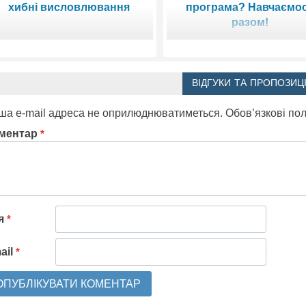
хибні висловлювання
програма? Навчаємо
разом!
ВІДГУКИ ТА ПРОПОЗИЦІ
ша e-mail адреса не оприлюднюватиметься.
Обов’язкові по
ментар
*
'я
*
ail
*