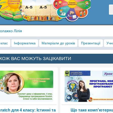
олажко Лілія
 клас
Інформатика
Матеріали до уроків
Презентації
Учн
КОЖ ВАС МОЖУТЬ ЗАЦІКАВИТИ
ratch для 4 класу: Істинні та
Що таке комп'ютерн