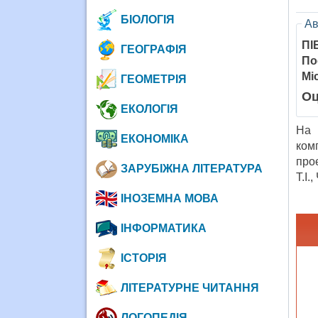
БІОЛОГІЯ
Ав
ПІ
ГЕОГРАФІЯ
По
Мі
ГЕОМЕТРІЯ
Оц
ЕКОЛОГІЯ
На 
ЕКОНОМІКА
ком
про
ЗАРУБІЖНА ЛІТЕРАТУРА
Т.І.
ІНОЗЕМНА МОВА
ІНФОРМАТИКА
ІСТОРІЯ
ЛІТЕРАТУРНЕ ЧИТАННЯ
ЛОГОПЕДІЯ