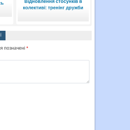
Відновлення стосунків в
сь
колективі: тренінг дружби
Ї
ля позначені
*