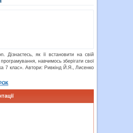
я”
 Дізнаєтесь, як її встановити на свій
програмування, навчимось зберігати свої
а 7 клас». Автори: Ривкінд Й.Я., Лисенко
РОК
тації