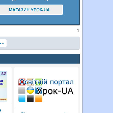
МАГАЗИН УРОК-UA
3
ям
а