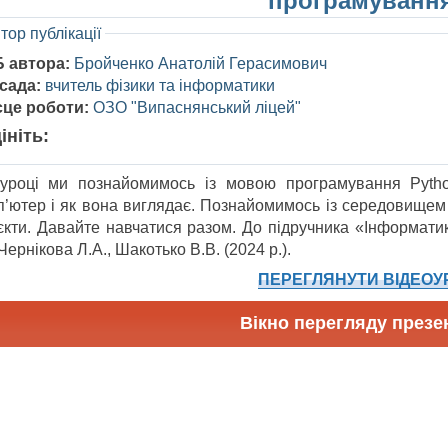
програмуванн
тор публікації
Б автора:
Бройченко Анатолій Герасимович
сада:
вчитель фізики та інформатики
сце роботи:
ОЗО "Випаснянський ліцей"
ініть:
уроці ми познайомимось із мовою програмування Рython.
п’ютер і як вона виглядає. Познайомимось із середовищем 
єкти. Давайте навчатися разом. До підручника «Інформатик
, Чернікова Л.А., Шакотько В.В. (2024 р.).
ПЕРЕГЛЯНУТИ ВІДЕОУ
Вікно перегляду презен