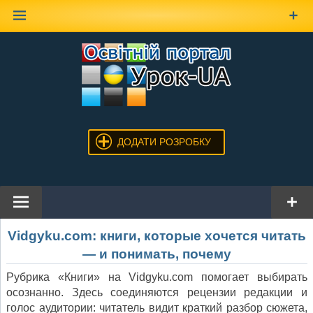
Наверх
ДОДАТИ РОЗРОБКУ
Vidgyku.com: книги, которые хочется читать
— и понимать, почему
Рубрика «Книги» на Vidgyku.com помогает выбирать
осознанно. Здесь соединяются рецензии редакции и
голос аудитории: читатель видит краткий разбор сюжета,