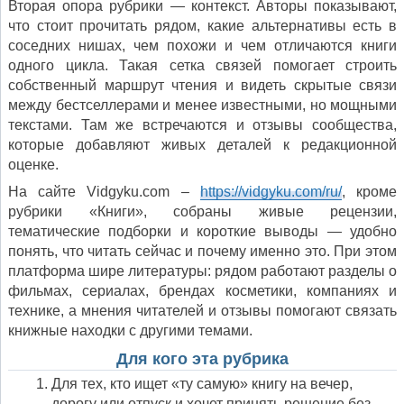
Вторая опора рубрики — контекст. Авторы показывают,
что стоит прочитать рядом, какие альтернативы есть в
соседних нишах, чем похожи и чем отличаются книги
одного цикла. Такая сетка связей помогает строить
собственный маршрут чтения и видеть скрытые связи
между бестселлерами и менее известными, но мощными
текстами. Там же встречаются и отзывы сообщества,
которые добавляют живых деталей к редакционной
оценке.
На сайте Vidgyku.com –
https://vidgyku.com/ru/
, кроме
рубрики «Книги», собраны живые рецензии,
тематические подборки и короткие выводы — удобно
понять, что читать сейчас и почему именно это. При этом
платформа шире литературы: рядом работают разделы о
фильмах, сериалах, брендах косметики, компаниях и
технике, а мнения читателей и отзывы помогают связать
книжные находки с другими темами.
Для кого эта рубрика
Для тех, кто ищет «ту самую» книгу на вечер,
дорогу или отпуск и хочет принять решение без