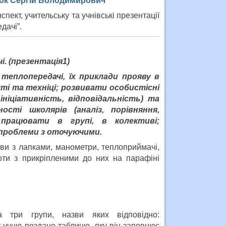
тюк Сергій Володимирович
спект, учительську та учнівські презентації
дачі”.
і.
(презентація1)
теплопередачі, їх приклади прояву в
ті та техніці; розвивати особистісні
ініціативність, відповідальність) та
ості школярів (аналіз, порівняння,
 працювати в групі, в колективі;
 проблеми з оточуючими.
иви з лапками, манометри, теплоприймачі,
роти з прикріпленими до них на парафіні
 три групи, назви яких відповідно:
 учню роздано таблицю, яку він заповнює