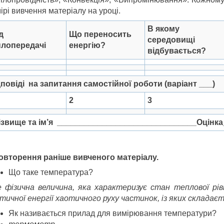
ірі вивчення матеріалу на уроці.
В якому
д
Що переносить
середовищі
плопередачі
енергію?
відбувається?
повіді
на
запитання
самостійної
роботи (варіант ___)
2
3
ізвище
та
ім’я _______________________________Оцінка
 Повторення раніше вивченого матеріалу.
Що таке температура?
е фізична величина, яка характеризує стан теплової рів
етичної енергії хаотичного руху частинок, із яких складаєт
Як називається прилад для вимірювання температури?