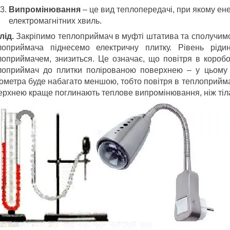
Випромінювання
– це вид теплопередачі, при якому ен
електромагнітних хвиль.
лід.
Закріпимо теплоприймач в муфті штатива та сполучимо
лоприймача піднесемо електричну плитку. Рівень ріди
лоприймачем, знизиться. Це означає, що повітря в короб
лоприймач до плитки полірованою поверхнею – у цьому в
ометра буде набагато меншою, тобто повітря в теплоприймач
ерхнею краще поглинають теплове випромінювання, ніж тіла