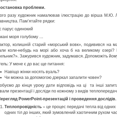
. Постановка проблеми.
ого разу художник намалював ілюстрацію до вірша М.Ю. Л
авництва. Пам’ятайте рядки:
іє парус одинокий
умані моря голубому …
актор, колишній старий «морський вовк», подивився на ма
али коли-небудь на морі або хоча б на великому озері? 
рильник?». Зажурився художник, задумався. Допоможіть йому
ель: У мене є до вас ще питання:
Навіщо жінки носять вуаль?
Чи можна за допомогою дзеркал запалити човен?
обуємо до кінця уроку дати відповідь на ці та інші запит
вали презентації і досліди по кожному з видів теплопередачі
Перегляд PowerPoint-презентацій і проведення дослідів
Теплопровідність –
це процес передачі тепла від одних 
одних тіл до інших, який зумовлений хаотичним рухом ча