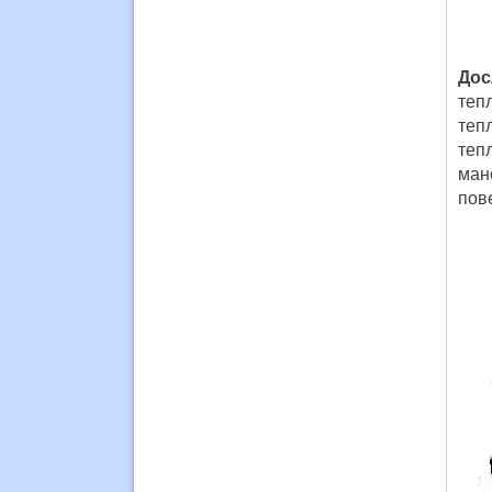
Дос
теп
теп
теп
ман
пов