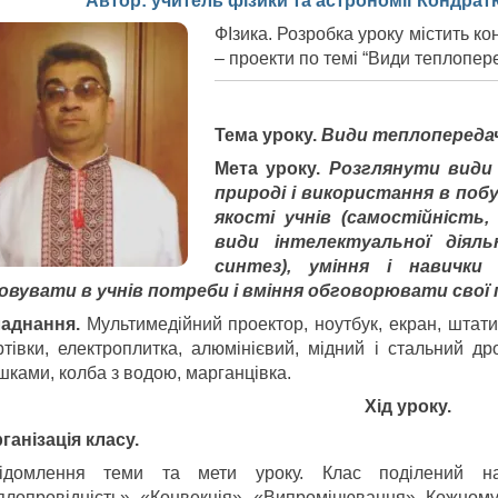
Автор: учитель фізики та астрономії Кондра
ФІзика. Розробка уроку містить кон
– проекти по темі “Види теплопере
Тема уроку.
Види теплопередач
Мета уроку.
Розглянути види 
природі і використання в побу
якості учнів (самостійність, 
види інтелектуальної діяльн
синтез), уміння і навички
овувати в учнів потреби і вміння обговорювати свої
аднання.
Мультимедійний проектор, ноутбук, екран, штат
ртівки, електроплитка, алюмінієвий, мідний і стальний д
шками, колба з водою, марганцівка.
Хід уроку.
рганізація класу.
ідомлення теми та мети уроку. Клас поділений на
плопровідність», «Конвекція», «Випромінювання». Кожному