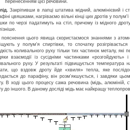
перенесенням цієї речовини.
лід.
Закріпивши в лапці штатива мідний, алюмінієвий і с
фіні цвяшками, нагріваємо вільні кінці цих дротів у полум’
шки по черзі падатимуть на стіл, причому із мідного дро
ізніше.
 пояснення цього явища скористаємося знаннями з атомно
іщують у полум’я спиртівки, то спочатку розігріваєтьс
дкість коливального руху тільки тих частинок металу, які 
дяки взаємодії із сусідніми частинками «розгойдують» і
ивального руху. У результаті підвищується температура н
зати, що вздовж дроту йде «хвиля» тепла, яке послідов
едається до парафіну, він розм’якшується, і завдяки ць
ту. В ході цього процесу сама речовина (мідь, алюміній, 
у до іншого. В даному досліді мідь має найкращу теплопровід