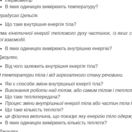
термометр
В яких одиницях вимірюють температуру?
градусах Цельсія.
Що таке внутрішня енергія тіла?
ма кінетичної енергії теплового руху частинок, із яких с
ої взаємодії.
В яких одиницях вимірюють внутрішню енергію?
Джоулях.
Від чого залежить внутрішня енергія тіла?
ід температури тіла і від агрегатного стану речовини.
Які є способи зміни внутрішньої енергії тіла?
Виконання роботи над тілом, або самим тілом і теплоп
Що таке теплопередача?
Процес зміни внутрішньої енергії тіла або частин тіла
Що таке кількість теплоти?
це фізична величина, що показує яку енергію тіло одержу
В яких одиницях вимірюють кількість теплоти?
 Джоулях.