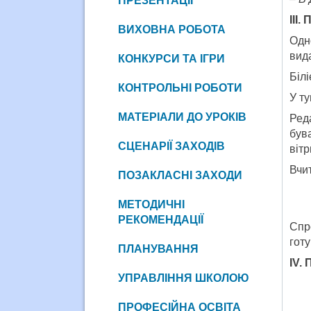
ПРЕЗЕНТАЦІЇ
ІІІ
ВИХОВНА РОБОТА
Одн
вид
КОНКУРСИ ТА ІГРИ
Біл
КОНТРОЛЬНІ РОБОТИ
У т
МАТЕРІАЛИ ДО УРОКІВ
Ред
був
СЦЕНАРІЇ ЗАХОДІВ
віт
Вчит
ПОЗАКЛАСНІ ЗАХОДИ
МЕТОДИЧНІ
РЕКОМЕНДАЦІЇ
Спр
готу
ПЛАНУВАННЯ
І
V
. 
УПРАВЛІННЯ ШКОЛОЮ
ПРОФЕСІЙНА ОСВІТА