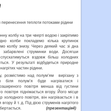
 перенесення теплоти потоками рідини
ну колбу на три чверті водою і закріпимо
дно колби покладемо кілька крупинок
ємо колбу знизу. Через деякий час зі дна
я забарвлені струминки води. Досягши
 спускатимуться вздовж більш холодних
иться. У результаті відбудеться природне
нагрітих частин рідини.
у, розмістимо над полум’ям вирізану з
ря біля полум’я буде нагріватися і
озширеного повітря менша від густини
о повітря піднімається вгору. Його місце
р холодного повітря, він нагрівається і в
вгору й т. д. Під дією струменів нагрітого
ійка» обертається.
(презентація4)