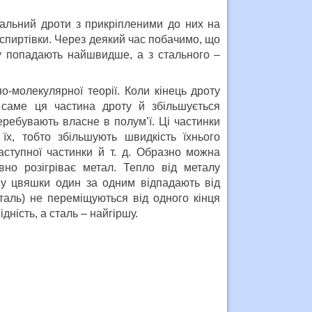
тальний дроти з прикріпленими до них на
ї спиртівки. Через деякий час побачимо, що
ту попадають найшвидше, а з стального –
-молекулярної теорії. Коли кінець дроту
я саме ця частина дроту й збільшується
перебувають власне в полум’ї. Ці частинки
 їх, тобто збільшують швидкість їхнього
аступної частинки й т. д. Образно можна
но розігріває метал. Тепло від металу
ому цвяшки один за одним відпадають від
сталь) не переміщуються від одного кінця
ність, а сталь – найгіршу.