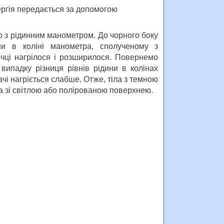
ергія передається за допомогою
 з рідинним манометром. До чорного боку
ни в коліні манометра, сполученому з
очці нагрілося і розширилося. Повернемо
ипадку різниця рівнів рідини в колінах
і нагріється слабше. Отже, тіла з темною
 зі світлою або полірованою поверхнею.