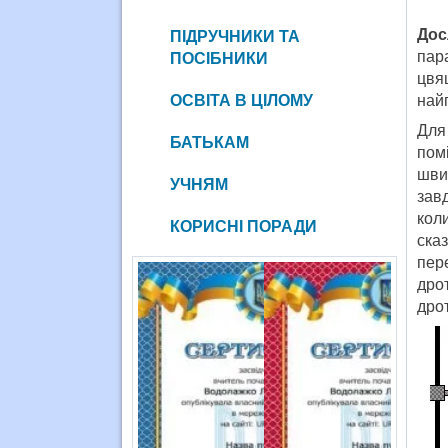
Дос
ПІДРУЧНИКИ ТА
пара
ПОСІБНИКИ
цвя
ОСВІТА В ЦІЛОМУ
найп
Для
БАТЬКАМ
пом
шви
УЧНЯМ
зав
кол
КОРИСНІ ПОРАДИ
ска
пер
дро
дрот