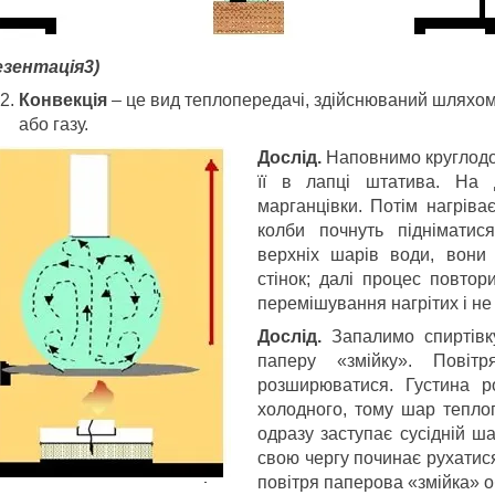
езентація3)
Конвекція
– це вид теплопередачі, здійснюваний шляхом
або газу.
Дослід.
Наповнимо круглодон
її в лапці штатива. На 
марганцівки. Потім нагріва
колби почнуть підніматис
верхніх шарів води, вони
стінок; далі процес повтор
перемішування нагрітих і не 
Дослід.
Запалимо спиртівк
паперу «змійку». Повіт
розширюватися. Густина р
холодного, тому шар теплог
одразу заступає сусідній ша
свою чергу починає рухатися 
повітря паперова «зм