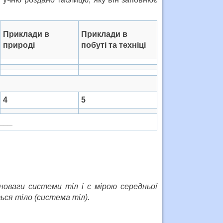
Приклади в
Приклади в
природі
побуті та техніці
4
5
___
новаги системи тіл і є мірою середньої
ься тіло (система тіл).