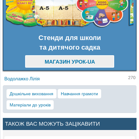
Стенди для школи
та дитячого садка
МАГАЗИН УРОК-UA
270
Водолажко Лілія
Дошкільне виховання
Навчання грамоти
Матеріали до уроків
ТАКОЖ ВАС МОЖУТЬ ЗАЦІКАВИТИ