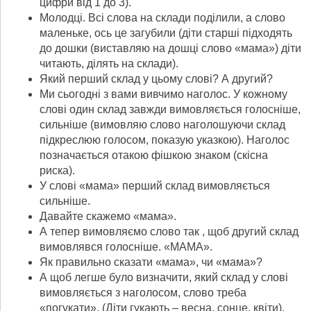
цифри від 1 до 3).
Молодці. Всі слова на склади поділили, а слово
маленьке, ось це загубили (діти старші підходять
до дошки (виставляю на дошці слово «мама») діти
читають, ділять на склади).
Який перший склад у цьому слові? А другий?
Ми сьогодні з вами вивчимо наголос. У кожному
слові один склад завжди вимовляється голосніше,
сильніше (вимовляю слово наголошуючи склад
підкреслюю голосом, показую указкою). Наголос
позначається отакою фішкою знаком (скісна
риска).
У слові «мама» перший склад вимовляється
сильніше.
Давайте скажемо «мама».
А тепер вимовляємо слово так , щоб другий склад
вимовлявся голосніше. «МАМА».
Як правильно сказати «мама», чи «мама»?
А щоб легше було визначити, який склад у слові
вимовляється з наголосом, слово треба
«погукати». (Діти гукають – весна, сонце, квіти).