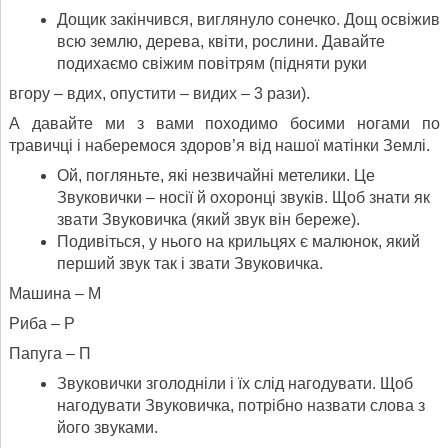
Дощик закінчився, виглянуло сонечко. Дощ освіжив
всю землю, дерева, квіти, рослини. Давайте
подихаємо свіжим повітрям (підняти руки
вгору – вдих, опустити – видих – 3 рази).
А давайте ми з вами походимо босими ногами по
травичці і наберемося здоров’я від нашої матінки Землі.
Ой, погляньте, які незвичайні метелики. Це
Звуковички – носії й охоронці звуків. Щоб знати як
звати Звуковичка (який звук він береже).
Подивіться, у нього на крильцях є малюнок, який
перший звук так і звати Звуковичка.
Машина – М
Риба – Р
Папуга – П
Звуковички зголодніли і їх слід нагодувати. Щоб
нагодувати Звуковичка, потрібно назвати слова з
його звуками.