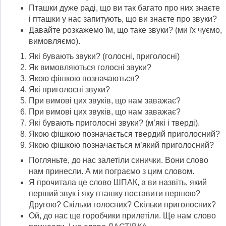
Пташки дуже раді, що ви так багато про них знаєте
і пташки у нас запитують, що ви знаєте про звуки?
Давайте розкажемо їм, що таке звуки? (ми їх чуємо,
вимовляємо).
Які бувають звуки? (голосні, приголосні)
Як вимовляються голосні звуки?
Якою фішкою позначаються?
Які приголосні звуки?
При вимові цих звуків, що нам заважає?
При вимові цих звуків, що нам заважає?
Які бувають приголосні звуки? (м’які і тверді).
Якою фішкою позначається твердий приголосний?
Якою фішкою позначається м’який приголосний?
Погляньте, до нас залетіли синички. Вони слово
нам принесли. А ми пограємо з цим словом.
Я прочитала це слово ШПАК, а ви назвіть, який
перший звук і яку пташку поставити першою?
Другою? Скільки голосних? Скільки приголосних?
Ой, до нас ще горобчики прилетіли. Ще нам слово