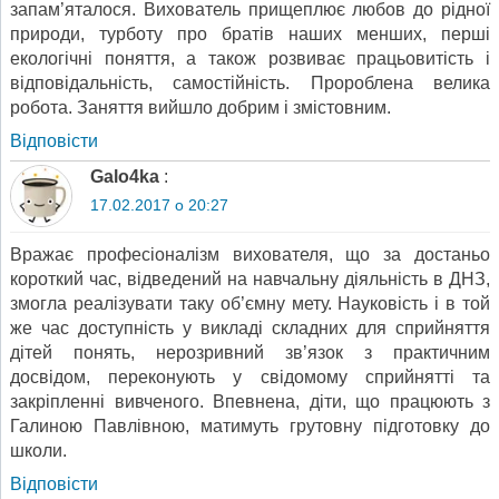
запам’яталося. Вихователь прищеплює любов до рідної
природи, турботу про братів наших менших, перші
екологічні поняття, а також розвиває працьовитість і
відповідальність, самостійність. Пророблена велика
робота. Заняття вийшло добрим і змістовним.
Відповіcти
Galo4ka
:
17.02.2017 о 20:27
Вражає професіоналізм вихователя, що за достаньо
короткий час, відведений на навчальну діяльність в ДНЗ,
змогла реалізувати таку об’ємну мету. Науковість і в той
же час доступність у викладі складних для сприйняття
дітей понять, нерозривний зв’язок з практичним
досвідом, переконують у свідомому сприйнятті та
закріпленні вивченого. Впевнена, діти, що працюють з
Галиною Павлівною, матимуть грутовну підготовку до
школи.
Відповіcти