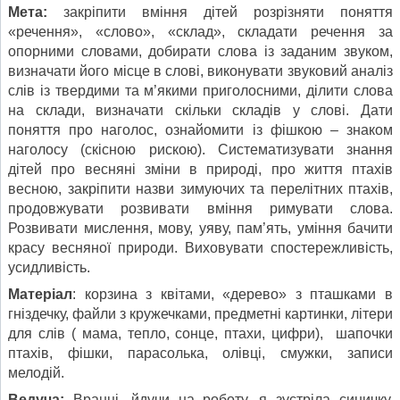
Мета:
закріпити вміння дітей розрізняти поняття
«речення», «слово», «склад», складати речення за
опорними словами, добирати слова із заданим звуком,
визначати його місце в слові, виконувати звуковий аналіз
слів із твердими та м’якими приголосними, ділити слова
на склади, визначати скільки складів у слові. Дати
поняття про наголос, ознайомити із фішкою – знаком
наголосу (скісною рискою). Систематизувати знання
дітей про весняні зміни в природі, про життя птахів
весною, закріпити назви зимуючих та перелітних птахів,
продовжувати розвивати вміння римувати слова.
Розвивати мислення, мову, уяву, пам’ять, уміння бачити
красу весняної природи. Виховувати спостережливість,
усидливість.
Матеріал
: корзина з квітами, «дерево» з пташками в
гніздечку, файли з кружечками, предметні картинки, літери
для слів ( мама, тепло, сонце, птахи, цифри), шапочки
птахів, фішки, парасолька, олівці, смужки, записи
мелодій.
Ведуча:
Вранці, йдучи на роботу, я зустріла синичку.