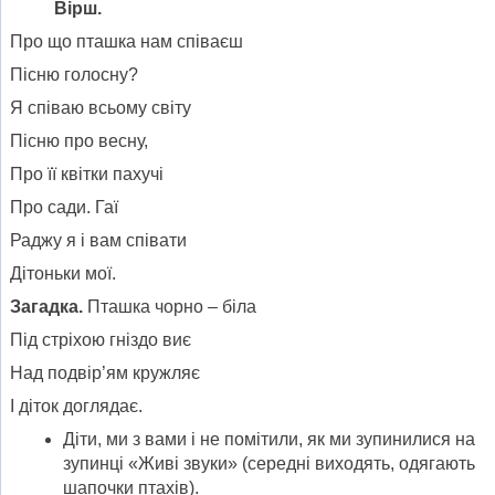
Вірш.
Про що пташка нам співаєш
Пісню голосну?
Я співаю всьому світу
Пісню про весну,
Про її квітки пахучі
Про сади. Гаї
Раджу я і вам співати
Дітоньки мої.
Загадка.
Пташка чорно – біла
Під стріхою гніздо виє
Над подвір’ям кружляє
І діток доглядає.
Діти, ми з вами і не помітили, як ми зупинилися на
зупинці «Живі звуки» (середні виходять, одягають
шапочки птахів).