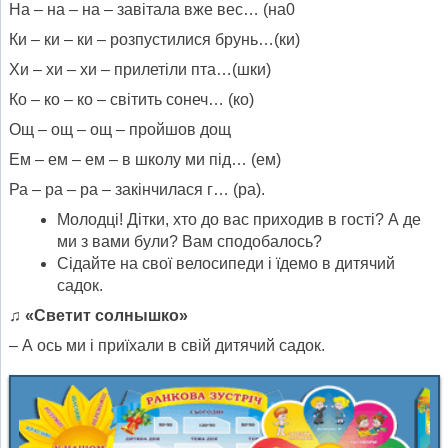
На – на – на – завітала вже вес… (на0
Ки – ки – ки – розпустилися брунь…(ки)
Хи – хи – хи – прилетіли пта…(шки)
Ко – ко – ко – світить сонеч… (ко)
Ощ – ощ – ощ – пройшов дощ
Ем – ем – ем – в школу ми під… (ем)
Ра – ра – ра – закінчилася г… (ра).
Молодці! Дітки, хто до вас приходив в гості? А де
ми з вами були? Вам сподобалось?
Сідайте на свої велосипеди і їдемо в дитячий
садок.
♫
«Светит солнышко»
– А ось ми і приїхали в свій дитячий садок.