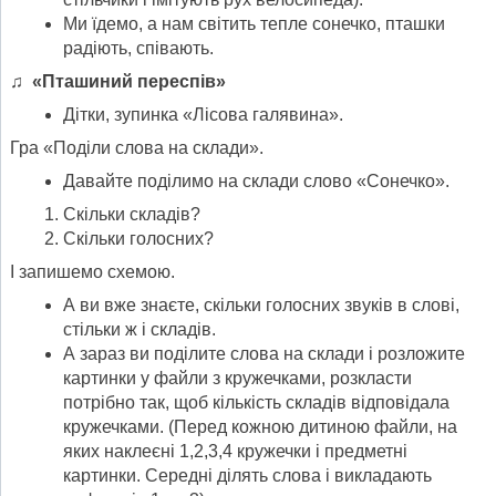
Ми їдемо, а нам світить тепле сонечко, пташки
радіють, співають.
♫ «Пташиний переспів»
Дітки, зупинка «Лісова галявина».
Гра «Поділи слова на склади».
Давайте поділимо на склади слово «Сонечко».
Скільки складів?
Скільки голосних?
І запишемо схемою.
А ви вже знаєте, скільки голосних звуків в слові,
стільки ж і складів.
А зараз ви поділите слова на склади і розложите
картинки у файли з кружечками, розкласти
потрібно так, щоб кількість складів відповідала
кружечками. (Перед кожною дитиною файли, на
яких наклеєні 1,2,3,4 кружечки і предметні
картинки. Середні ділять слова і викладають