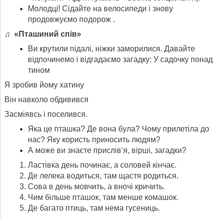
Молодці! Сідайте на велосипеди і знову
продовжуємо подорож .
♫ «Пташиний спів»
Ви крутили підалі, ніжки заморилися. Давайте
відпочинемо і відгадаємо загадку: У садочку понад
тином
Я зробив йому хатину
Він навколо обдивився
Засміявсь і поселився.
Яка це пташка? Де вона була? Чому прилетіла до
нас? Яку користь приносить людям?
А може ви знаєте прислів’я, вірші, загадки?
Ластівка день починає, а соловей кінчає.
Де лелека водиться, там щастя родиться.
Сова в день мовчить, а вночі кричить.
Чим більше пташок, там менше комашок.
Де багато птиць, там нема гусениць.