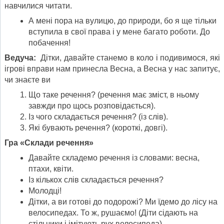
навчилися читати.
А мені пора на вулицю, до природи, бо я ще тільки
вступила в свої права і у мене багато роботи. До
побачення!
Ведуча:
Дітки, давайте станемо в коло і подивимося, які
ігрові вправи нам принесла Весна, а Весна у нас запитує,
чи знаєте ви
Що таке речення? (речення має зміст, в ньому
завжди про щось розповідається).
Із чого складається речення? (із слів).
Які бувають речення? (короткі, довгі).
Гра «Склади речення»
Давайте складемо речення із словами: весна,
птахи, квіти.
Із кількох слів складається речення?
Молодці!
Дітки, а ви готові до подорожі? Ми їдемо до лісу на
велосипедах. То ж, рушаємо! (Діти сідають на
стільчики і імітують рух велосипеда).