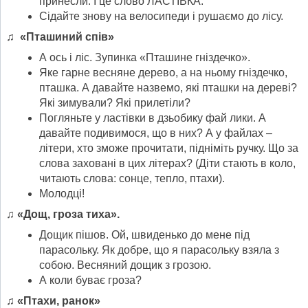
принесли. І це слово ЛАСТІВКА.
Сідайте знову на велосипеди і рушаємо до лісу.
♫ «Пташиний спів»
А ось і ліс. Зупинка «Пташине гніздечко».
Яке гарне весняне дерево, а на ньому гніздечко,
пташка. А давайте назвемо, які пташки на дереві?
Які зимували? Які прилетіли?
Погляньте у ластівки в дзьобику фай лики. А
давайте подивимося, що в них? А у файлах –
літери, хто зможе прочитати, підніміть ручку. Що за
слова заховані в цих літерах? (Діти стають в коло,
читають слова: сонце, тепло, птахи).
Молодці!
♫ «Дощ, гроза тиха».
Дощик пішов. Ой, швиденько до мене під
парасольку. Як добре, що я парасольку взяла з
собою. Весняний дощик з грозою.
А коли буває гроза?
♫ «Птахи, ранок»