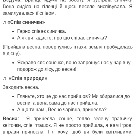
Вона сиділа на гілочці й щось весело виспівувала. Я
замилувалася її співом.
♫ «Спів синички»
Гарно співає синичка.
А як ви гадаєте, про що співає синичка?
(Прийшла весна, повернулись птахи, земля пробудилась
від сну).
Яскраво сяє сонечко, воно запрошує нас у чарівну
подорож до лісу, до весни!
♫ «Спів природи»
Заходить весна.
Гляньте, хто це до нас прийшов? Ми збиралися до
весни, а вона сама до нас прийшла.
А що ти нам , Весно чарівна, принесла?
Весна:
Я принесла сонце, тепло зелену травичку,
квіточки, спів пташок. Я не просто прийшла, я вам ігрові
вправи принесла. І я хочу, щоб ви були кмітливими,