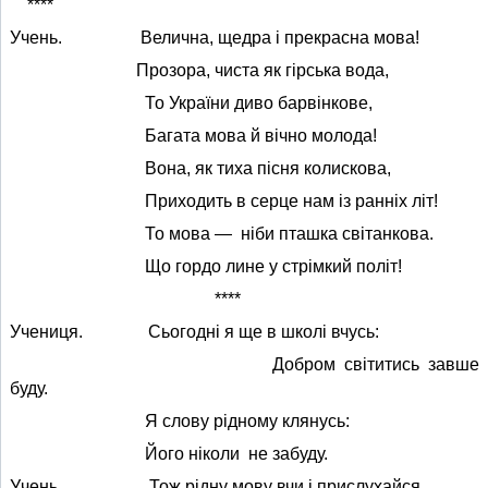
****
Учень. Велична, щедра і прекрасна мова!
Прозора, чиста як гірська вода,
То України диво барвінкове,
Багата мова й вічно молода!
Вона, як тиха пісня колискова,
Приходить в серце нам із ранніх літ!
То мова — ніби пташка світанкова.
Що гордо лине у стрімкий політ!
****
Учениця. Сьогодні я ще в школі вчусь:
Добром світитись завше
буду.
Я слову рідному клянусь:
Його ніколи не забуду.
Учень. Тож рідну мову вчи і прислухайся,