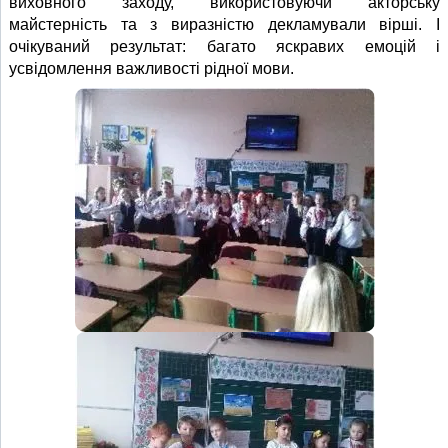
виховного заходу, використовуючи акторську
майстерність та з виразністю декламували вірші. І
очікуваний результат: багато яскравих емоцій і
усвідомлення важливості рідної мови.