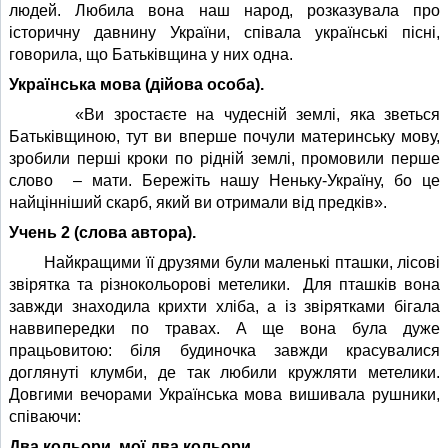
людей. Любила вона наш народ, розказувала про
історичну давнину України, співала українські пісні,
говорила, що Батьківщина у них одна.
Українська мова (дійова особа).
«Ви зростаєте на чудесній землі, яка зветься
Батьківщиною, тут ви вперше почули материнську мову,
зробили перші кроки по рідній землі, промовили перше
слово – мати. Бережіть нашу Неньку-Україну, бо це
найцінніший скарб, який ви отримали від предків».
Учень 2 (слова автора).
Найкращими її друзями були маленькі пташки, лісові
звірятка та різнокольорові метелики. Для пташків вона
завжди знаходила крихти хліба, а із звірятками бігала
наввипередки по травах. А ще вона була дуже
працьовитою: біля будиночка завжди красувалися
доглянуті клумби, де так любили кружляти метелики.
Довгими вечорами Українська мова вишивала рушники,
співаючи:
Два кольори, мої два кольори,