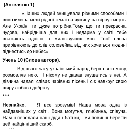
(Ангелятко 1).
«Наших людей знищували різними способами і
вивозили за межі рідної землі на чужину, на вірну смерть.
Але Україні ти дуже потрібна.Тому що ти прекрасна,
чудова, найрідніша для них і недарма у світі тебе
вважають однією з милозвучних мов. Твої слова
прирівнюють до слів соловейка, від них хочеться людині
піднестись до небес».
Учень 10 (Слова автора).
Від цього часу український народ беріг свою мову,
розмовляв нею, І нікому не давав знущатись з неї. А
дівчина надалі співає чарівних пісень і сіє навкруг свою
щиру любов і доброту.
****
Незнайко.
Я все зрозумів! Наша мова одна із
найдавніших у світі. Вона могутня, глибинна, співуча.
Нам її передали наші діди і батьки, і ми повинні берегти
цей найцінніший скарб.