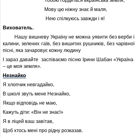
Тобою гордиться вкраїнська земля,
Мову цю ніжну знає й маля,
Нею спілкуюсь завжди і я!
Вихователь.
Нашу вишневу Україну не можна уявити без верби і
калини, зелених гаїв, без вишитих рушників, без чарівної
пісні, яка зачаровує кожну людину
І зараз давайте заспіваємо пісню Ірини Шабан «Україна
– це моя земля».
Незнайко
Я хлопчик невгадайко,
В школі звуть мене Незнайко,
Якщо відповідь не маю,
Кажуть діти: «Він не знає!»
Я в ліцей ваш завітав,
Щоб хтось мені про рідну розказав.