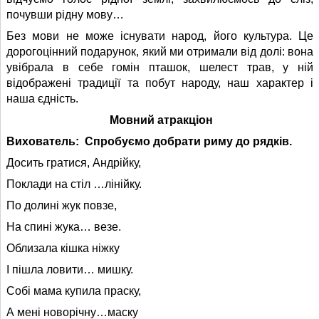
почувши рідну мову…
Без мови не може існувати народ, його культура. Це
дорогоцінний подарунок, який ми отримали від долі: вона
увібрала в себе гомін пташок, шелест трав, у ній
відображені традиції та побут народу, наш характер і
наша єдність.
Мовний атракціон
Вихователь:
Спробуємо добрати риму до рядків.
Досить гратися, Андрійку,
Поклади на стіл …лінійку.
По долині жук повзе,
На спині жука… везе.
Облизала кішка ніжку
І пішла ловити… мишку.
Собі мама купила праску,
А мені новорічну…маску