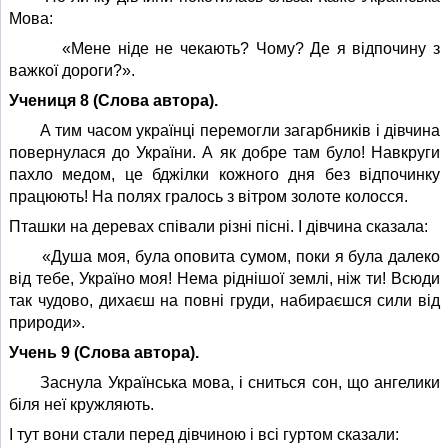
Мова:
«Мене ніде не чекають? Чому? Де я відпочину з
важкої дороги?».
Учениця 8 (Слова автора).
А тим часом українці перемогли загарбників і дівчина
повернулася до України. А як добре там було! Навкруги
пахло медом, це бджілки кожного дня без відпочинку
працюють! На полях гралось з вітром золоте колосся.
Пташки на деревах співали різні пісні. І дівчина сказала:
«Душа моя, була оповита сумом, поки я була далеко
від тебе, Україно моя! Нема ріднішої землі, ніж ти! Всюди
так чудово, дихаєш на повні груди, набираєшся сили від
природи».
Учень 9 (Слова автора).
Заснула Українська мова, і сниться сон, що ангелики
біля неї кружляють.
І тут вони стали перед дівчиною і всі гуртом сказали: