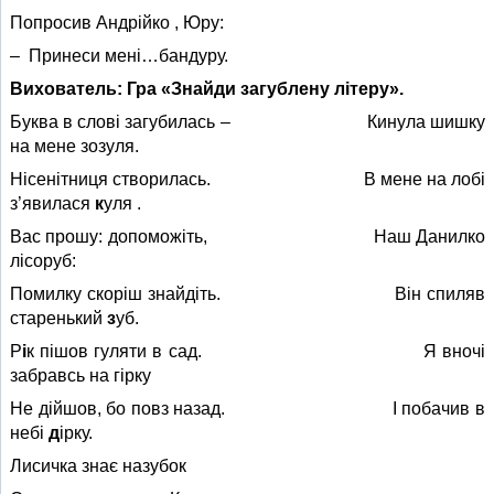
Попросив Андрійко , Юру:
– Принеси мені…бандуру.
Вихователь: Гра «Знайди загублену літеру».
Буква в слові загубилась – Кинула шишку
на мене зозуля.
Нісенітниця створилась. В мене на лобі
з’явилася
к
уля .
Вас прошу: допоможіть, Наш Данилко
лісоруб:
Помилку скоріш знайдіть. Він спиляв
старенький
з
уб.
Р
і
к пішов гуляти в сад. Я вночі
забравсь на гірку
Не дійшов, бо повз назад. І побачив в
небі
д
ірку.
Лисичка знає назубок