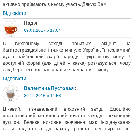
активно приймають в ньому участь. Дякую Вам!
Відповіcти
Надія
:
09.01.2017 о 17:04
В виховному заході робиться акцент на
багатостраждальне і тяжке минуле України, її незламний
дух і найбільший скарб народу – українську мову. В
доступній формі (для дітей – казка) розказується, чому
слід берегти своє національне надбання – мову.
Відповіcти
Валентина Пустовая
:
30.12.2016 о 14:56
Цікавий, пізнавальний виховний захід. Емоційно
налаштований, мотивований початок заходу – це мовний
аукціон. Велике виховне значення має інсценування
казки: підготовка до заходу, робота над виразністю,