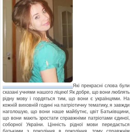
Які прекрасні слова були
сказані учнями нашого ліцею! Як добре, що вони люблять
рідну мову і гордяться тим, що вони є українцями. На
кожній виховній годині на патріотичну тематику, я завжди
наголошую, що вони наше майбутнє, цвіт Батьківщини,
що вони мають зростати справжніми патріотами єдиної,
соборної України. Цінність рідної мови передається
батьками з покоління в покоління, тому справжнім