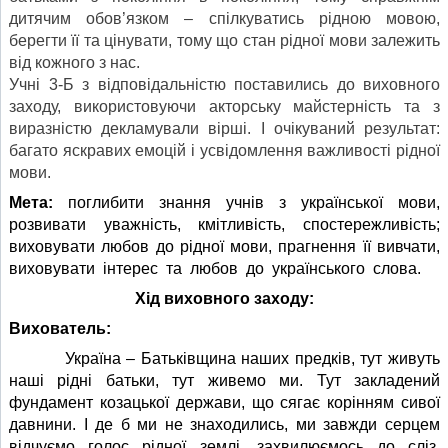
дитячим обов’язком – спілкуватись рідною мовою,
берегти її та цінувати, тому що стан рідної мови залежить
від кожного з нас.
Учні 3-Б з відповідальністю поставились до виховного
заходу, використовуючи акторську майстерність та з
виразністю декламували вірші. І очікуваний результат:
багато яскравих емоцій і усвідомлення важливості рідної
мови.
Мета:
поглибити знання учнів з української мови,
розвивати уважність, кмітливість, спостережливість;
виховувати любов до рідної мови, прагнення її вивчати,
виховувати інтерес та любов до українського слова.
Хід виховного заходу:
Вихователь:
Україна – Батьківщина наших предків, тут живуть
наші рідні батьки, тут живемо ми. Тут закладений
фундамент козацької держави, що сягає корінням сивої
давнини. І де б ми не знаходились, ми завжди серцем
відчуємо голос рідної землі, захвилюємось до сліз,