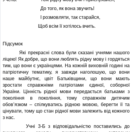
До того, як вона звучить!
І розмовляти, так старайся,
Щоб всім її хотілось вчить.
Підсумок
Які прекрасні слова були сказані учнями нашого
ліцею! Як добре, що вони люблять рідну мову і гордяться
тим, що вони є українцями. На кожній виховній годині на
патріотичну тематику, я завжди наголошую, що вони
наше майбутнє, цвіт Батьківщини, що вони мають
зростати справжніми патріотами єдиної, соборної
України. Цінність рідної мови передається батьками з
покоління в покоління, тому справжнім дитячим
обов’язком – спілкуватись рідною мовою, берегти її та
цінувати, тому що стан рідної мови залежить від кожного
з нас.
Учні 3-Б з відповідальністю поставились до