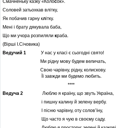
Смачненьку казку «Коло
с
ок».
Соловей затьохкав влітку,
Як побачив гарну к
л
ітку.
Мені і брату дякувала баба,
Що ми учора розпиляли
к
раба.
(Вірші І.Січовика)
Ведучий 1
У нас у класі є сьогодні свято!
Ми рідну мову будем величать,
Свою чарівну, рідну, колискову.
Її завжди ми будемо любить.
****
Ведуча 2
Люблю я країну, що звуть Україна,
і пишну калину й зелену вербу.
І пісню чарівну, оту солов’їну,
Що часто я чую в своєму саду.
Люблю я простори: зелені й казкові,