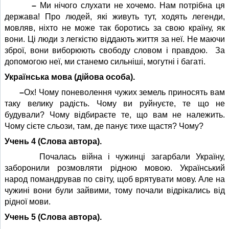
–
Ми нічого слухати не хочемо. Нам потрібна ця
держава! Про людей, які живуть тут, ходять легенди,
мовляв, ніхто не може так боротись за свою країну, як
вони. Ці люди з легкістю віддають життя за неї. Не маючи
зброї, вони виборюють свободу словом і правдою. За
допомогою неї, ми станемо сильніші, могутні і багаті.
Українська мова (дійова особа).
–
Ох! Чому поневолення чужих земель приносять вам
таку велику радість. Чому ви руйнуєте, те що не
будували? Чому відбираєте те, що вам не належить.
Чому сієте сльози, там, де панує тихе щастя? Чому?
Учень 4 (Слова автора).
Почалась війна і чужинці загарбали Україну,
заборонили розмовляти рідною мовою. Український
народ помандрував по світу, щоб врятувати мову. Але на
чужині вони були зайвими, тому почали відрікались від
рідної мови.
Учень 5 (Слова автора).