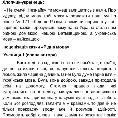
Хлопчик-українець:
– Не сумуй, Незнайку, ти можеш залишитись з нами. Про
чудову, рідну мову тобі можуть розказати наші учні з
ліцею № 171 «Лідер». Разом з ними ти поринеш у світ
чарівної казки і зрозумієш, чому наша Україна стала нам
рідною домівкою, нашою Батьківщиною, а українська
мова – найкращою.
Інсценізація казки «Рідна мова»
Учениця 1 (слова автора).
Багато літ назад, вже і ніхто не пам’ятає, в країні,
де не затихали пісні, де панували людська щирість і
любов, жила чарівна дівчина. В неї було дуже гарне ім’я –
Українська мова. Була вона доброю, завжди приходила
всім на допомогу. Стомлені працею люди, які
зустрічались на її шляху, милувалися її дивовижною
усмішкою, яка приносила у їх сумні душі надію і любов.
Коли Бог розподіляв таланти між країнами, то дав їй не
тільки прекрасну вроду, але й розумові здібності.
Промовить добрі слова і наче діаманти розсипле поміж