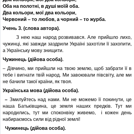
Оба на полотні, в душі моїй оба.
Два кольори, мої два кольори,
Червоний – то любов, а чорний – то журба.
Учень 3. (слова автора).
З нею наш народ розвивався. Але прийшло лихо,
чужинці, які завжди заздрили Україні захотіли її захопити,
а Українську мову знищити.
Чужинець (дійова особа).
– Дівчино, ми прийшли на твою землю, щоб забрати її в
тебе і вигнати твій народ. Ми завоювали півсвіту, але ми
не бачили такої країни, як твоя.
Українська мова (дійова особа).
–
Змилуйтесь над нами. Ми не можемо її покинути, це
наша Батьківщина, це земля наших предків. Тут ми
народились, тут ми споконвіку живемо, і кожен день
набираємось сили від рідної землі!
Чужинець (дійова особа).