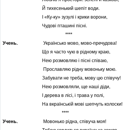
Й тихесенький шепіт води.
І «Ку-ку» зузулі і крики ворони,
Чудові пташині пісні.
****
Учень.
Українсько мово, мово-пречудова!
Що я часто чую в рідному краю,
Нею розмовляю і пісні співаю,
Прославляю рідну мовоньку мою.
Забувати не треба, мову цю співучу!
Нею розмовляли, ще наші діди,
І дерева в лісі, і трава у полі,
На вкраїнській мові шепчуть колоски!
****
Учень.
Мовонько рідна, співуча моя!