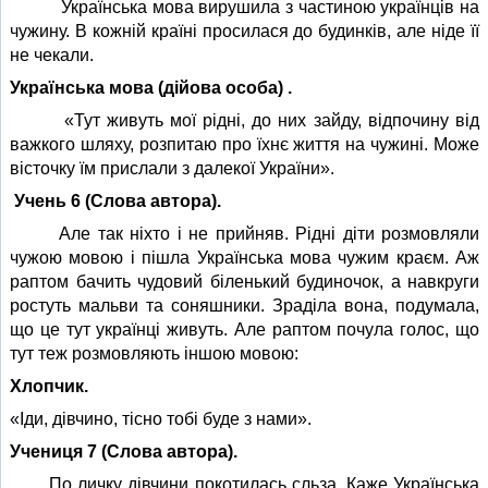
Українська мова вирушила з частиною українців на
чужину. В кожній країні просилася до будинків, але ніде її
не чекали.
Українська мова (дійова особа) .
«Тут живуть мої рідні, до них зайду, відпочину від
важкого шляху, розпитаю про їхнє життя на чужині. Може
вісточку їм прислали з далекої України».
Учень 6 (Слова автора).
Але так ніхто і не прийняв. Рідні діти розмовляли
чужою мовою і пішла Українська мова чужим краєм. Аж
раптом бачить чудовий біленький будиночок, а навкруги
ростуть мальви та соняшники. Зраділа вона, подумала,
що це тут українці живуть. Але раптом почула голос, що
тут теж розмовляють іншою мовою:
Хлопчик.
«Іди, дівчино, тісно тобі буде з нами».
Учениця 7 (Слова автора).
По личку дівчини покотилась сльза. Каже Українська