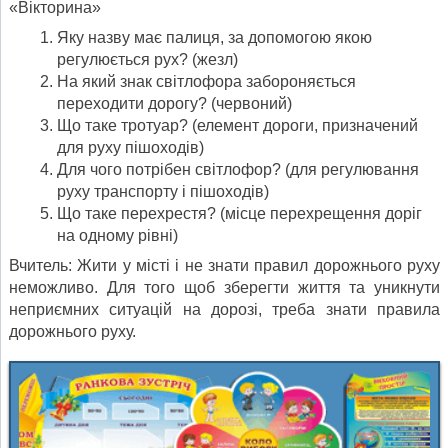
«Вікторина»
Яку назву має палиця, за допомогою якою
регулюється рух? (жезл)
На який знак світлофора забороняється
переходити дорогу? (червоний)
Що таке тротуар? (елемент дороги, призначений
для руху пішоходів)
Для чого потрібен світлофор? (для регулювання
руху транспорту і пішоходів)
Що таке перехрестя? (місце перехрещення доріг
на одному рівні)
Вчитель: Жити у місті і не знати правил дорожнього руху
неможливо. Для того щоб зберегти життя та уникнути
неприємних ситуацій на дорозі, треба знати правила
дорожнього руху.