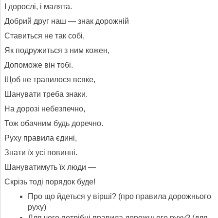
І дорослі, і малята.
Добрий друг наш — знак дорожній
Ставиться не так собі,
Як подружиться з ним кожен,
Допоможе він тобі.
Щоб не трапилося всяке,
Шанувати треба знаки.
На дорозі небезпечно,
Тож обачним будь доречно.
Руху правила єдині,
Знати їх усі повинні.
Шануватимуть їх люди —
Скрізь тоді порядок буде!
Про що йдеться у вірші? (про правила дорожнього
руху)
Для чого потрібні правила дорожнього руху? (для