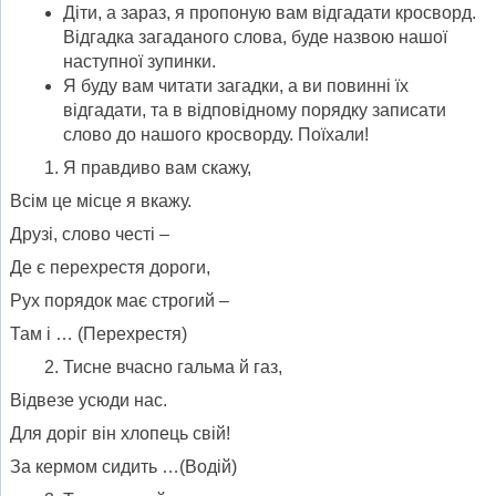
Діти, а зараз, я пропоную вам відгадати кросворд.
Відгадка загаданого слова, буде назвою нашої
наступної зупинки.
Я буду вам читати загадки, а ви повинні їх
відгадати, та в відповідному порядку записати
слово до нашого кросворду. Поїхали!
Я правдиво вам скажу,
Всім це місце я вкажу.
Друзі, слово честі –
Де є перехрестя дороги,
Рух порядок має строгий –
Там і … (Перехрестя)
Тисне вчасно гальма й газ,
Відвезе усюди нас.
Для доріг він хлопець свій!
За кермом сидить …(Водій)