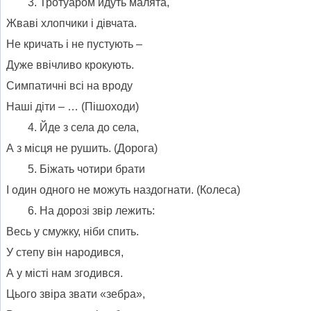
Тротуаром йдуть малята,
Жваві хлопчики і дівчата.
Не кричать і не пустують –
Дуже ввічливо крокують.
Симпатичні всі на вроду
Наші діти – … (Пішоходи)
Йде з села до села,
А з місця не рушить. (Дорога)
Біжать чотири брати
І один одного не можуть наздогнати. (Колеса)
На дорозі звір лежить:
Весь у смужку, ніби спить.
У степу він народився,
А у місті нам згодився.
Цього звіра звати «зебра»,