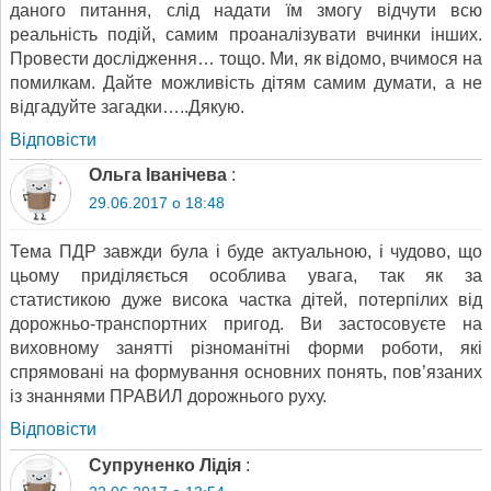
даного питання, слід надати їм змогу відчути всю
реальність подій, самим проаналізувати вчинки інших.
Провести дослідження… тощо. Ми, як відомо, вчимося на
помилкам. Дайте можливість дітям самим думати, а не
відгадуйте загадки…..Дякую.
Відповіcти
Ольга Іванічева
:
29.06.2017 о 18:48
Тема ПДР завжди була і буде актуальною, і чудово, що
цьому приділяється особлива увага, так як за
статистикою дуже висока частка дітей, потерпілих від
дорожньо-транспортних пригод. Ви застосовуєте на
виховному занятті різноманітні форми роботи, які
спрямовані на формування основних понять, пов’язаних
із знаннями ПРАВИЛ дорожнього руху.
Відповіcти
Супруненко Лідія
: