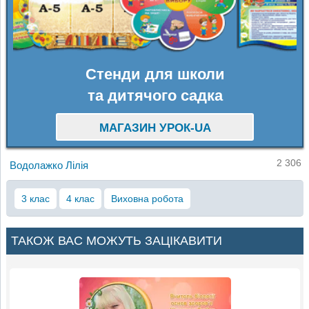
Стенди для школи
та дитячого садка
МАГАЗИН УРОК-UA
2 306
Водолажко Лілія
3 клас
4 клас
Виховна робота
ТАКОЖ ВАС МОЖУТЬ ЗАЦІКАВИТИ