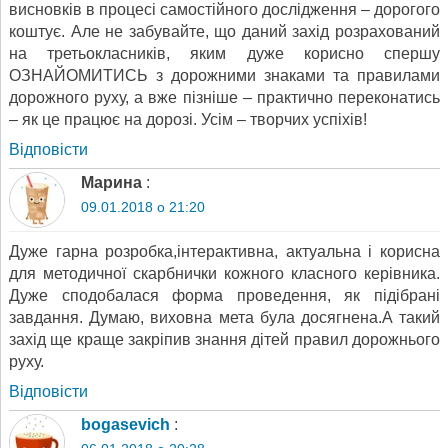
висновків в процесі самостійного дослідження – дорогого
коштує. Але не забувайте, що даний захід розрахований
на третьокласників, яким дуже корисно спершу
ОЗНАЙОМИТИСЬ з дорожними знаками та правилами
дорожного руху, а вже пізніше – практично переконатись
– як це працює на дорозі. Усім – творчих успіхів!
Відповіcти
Марина
:
09.01.2018 о 21:20
Дуже гарна розробка,інтерактивна, актуальна і корисна
для методичної скарбнички кожного класного керівника.
Дуже сподобалася форма проведення, як підібрані
завдання. Думаю, виховна мета була досягнена.А такий
захід ще краще закріпив знання дітей правил дорожнього
руху.
Відповіcти
bogasevich
: