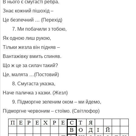
В нього є смугасті ребра.
Знає кожний пішохід –
Це безпечний … (Перехід)
Ми побачили з тобою,
Як одною лиш рукою,
Тільки жезла він підняв –
Вантажівку вмить спиняв.
Що ж це за силач такий?
Це, малята …(Постовий)
Смугаста указка,
Наче паличка з казки. (Жезл)
Підморгне зеленим оком – ми йдемо,
Підморгне червоним – стоїмо. (Світлофор)