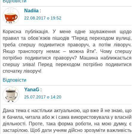
Відповіcти
Nadiia
:
22.08.2017 о 19:52
Корисна публікація. У мене одне зауваження щодо
правил та обов’язків пішодів “Перед переходом вулиці,
треба спершу подивитися праворуч, а потім ліворуч.
Якщо транспорту немає – можна йти”. Чому спершу
потрібно подивитися праворуч? Машина наближається
спершу зліва! Перед переходом потрібно подивитися
спочатку ліворуч!
Відповіcти
YanaG
:
25.07.2017 о 14:20
Дана тема є настільки актуальною, що вже й не знаю, що
я бачила, читала або ж і сама використовувала у власній
діяльності. Проте, така форма роботи, на мою думку, є
застарілою. Щоб дати учням дійсно зрозуміти важливість