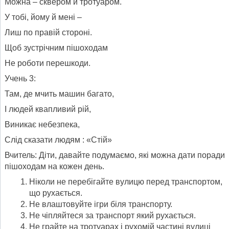
Можна – сквером й тротуаром.
У тобі, йому й мені –
Лиш по правій стороні.
Щоб зустрічним пішоходам
Не роботи перешкоди.
Учень 3:
Там, де мчить машин багато,
І людей квапливий рій,
Виникає небезпека,
Слід сказати людям : «Стій»
Вчитель: Діти, давайте подумаємо, які можна дати поради
пішоходам на кожен день.
Ніколи не перебігайте вулицю перед транспортом,
що рухається.
Не влаштовуйте ігри біля транспорту.
Не чіпляйтеся за транспорт який рухається.
Не грайте на тротуарах і рухомій частині вулиці