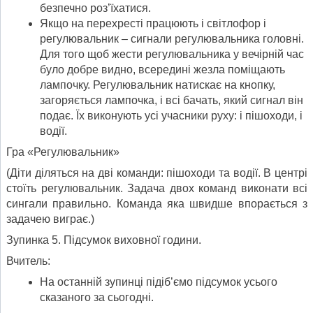
безпечно роз’їхатися.
Якщо на перехресті працюють і світлофор і
регулювальник – сигнали регулювальника головні.
Для того щоб жести регулювальника у вечірній час
було добре видно, всередині жезла поміщають
лампочку. Регулюваль­ник натискає на кнопку,
загоряється лампочка, і всі бачать, який сигнал він
подає. Їх виконують усі учасники руху: і пішоходи, і
водії.
Гра «Регулювальник»
(Діти діляться на дві команди: пішоходи та водії. В центрі
стоїть регулювальник. Задача двох команд виконати всі
сингали правильно. Команда яка швидше впорається з
задачею виграє.)
Зупинка 5. Підсумок виховної години.
Вчитель:
На останній зупинці підіб’ємо підсумок усього
сказаного за сьогодні.