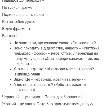
Підійшов до переходу –
Не губися, друже!
Подивись на світлофор –
Він потрібен дуже.
Відео фрагмент
Вчитель:
Чи знаєте ви, що означає слово «Світлофор»?
Воно походить від двох слів, нашого – «світло» і
грецького «форос» – несе. Отже, у перекладі на
нашу мову слово «Світлофор» означає –той, що
несе світло.
Хто мені підкаже, які кольори має світлофор?
(відповіді учнів)
Вірно. Це – червоний, жовтий та зелений.
А що вони означають? (Робота з макетом
світлофора)
Червоний – це тривога. Перехід заборонений.
Жовтий – це увага. Потрібно приготуватися до руху.