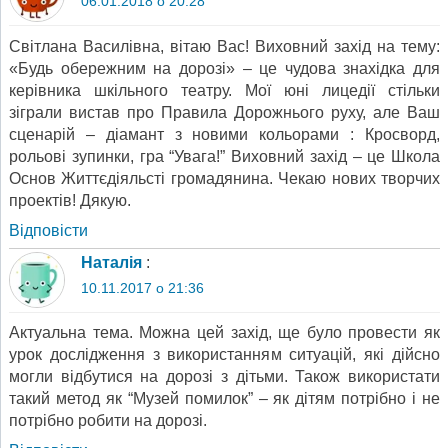
06.01.2018 о 20:28
Світлана Василівна, вітаю Вас! Виховний захід на тему:
«Будь обережним на дорозі» – це чудова знахідка для
керівника шкільного театру. Мої юні лицедії стільки
зіграли вистав про Правила Дорожнього руху, але Ваш
сценарій – діамант з новими кольорами : Кросворд,
рольові зупинки, гра “Увага!” Виховний захід – це Школа
Основ Життєдіяльсті громадянина. Чекаю нових творчих
проектів! Дякую.
Відповіcти
Наталія
:
10.11.2017 о 21:36
Актуальна тема. Можна цей захід, ще було провести як
урок дослідження з використанням ситуацій, які дійсно
могли відбутися на дорозі з дітьми. Також використати
такий метод як “Музей помилок” – як дітям потрібно і не
потрібно робити на дорозі.