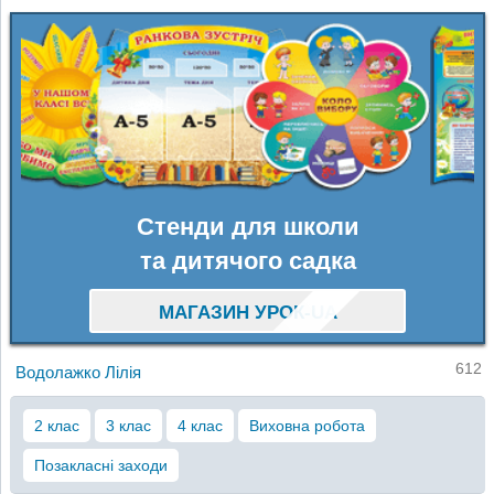
Стенди для школи
та дитячого садка
МАГАЗИН УРОК-UA
612
Водолажко Лілія
2 клас
3 клас
4 клас
Виховна робота
Позакласні заходи