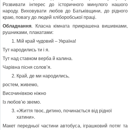
Розвивати інтерес до історичного минулого нашого
народу. Виховувати любов до Батьківщини, до рідного
краю, повагу до людей хліборобської праці.
Обладнання
. Класна кімната прикрашена вишивками,
рушниками, плакатами:
Мій край чудовий – Україна!
Тут народились ти і я.
Тут над ставком верба й калина.
Чарівна пісня солов’я.
Край, де ми народились,
ростем, живемо,
Височинівкою ніжно
Із любов’ю звемо.
«Життя твоє, дитино, починається від рідної
хатини».
Макет передньої частини автобуса, іграшковий потяг та