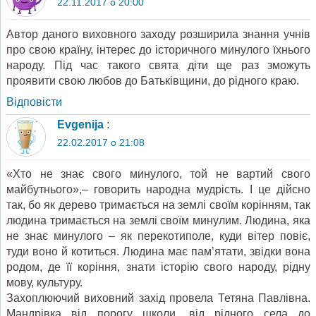
22.11.2017 о 20:00
Автор даного виховного заходу розширила знання учнів
про свою країну, інтерес до історичного минулого їхнього
народу. Під час такого свята діти ще раз зможуть
проявити свою любов до Батьківщини, до рідного краю.
Відповіcти
Evgenija
:
22.02.2017 о 21:08
«Хто не знає свого минулого, той не вартий свого
майбутнього»,– говорить народна мудрість. І це дійсно
так, бо як дерево тримається на землі своїм корінням, так
людина тримається на землі своїм минулим. Людина, яка
не знає минулого – як перекотиполе, куди вітер повіє,
туди воно й котиться. Людина має пам’ятати, звідки вона
родом, де її коріння, знати історію свого народу, рідну
мову, культуру.
Захоплюючий виховний захід провела Тетяна Павлівна.
Мандрівка від порогу школи, від рідного села до