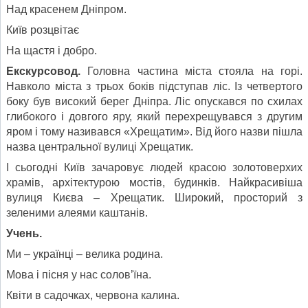
Над красенем Дніпром.
Київ розцвітає
На щастя і добро.
Екскурсовод.
Головна частина міста стояла на горі.
Навколо міста з трьох боків підступав ліс. Із четвертого
боку був високий берег Дніпра. Ліс опускався по схилах
глибокого і довгого яру, який перехрещувався з другим
яром і тому називався «Хрещатим». Від його назви пішла
назва центральної вулиці Хрещатик.
І сьогодні Київ зачаровує людей красою золотоверхих
храмів, архітектурою мостів, будинків. Найкрасивіша
вулиця Києва – Хрещатик. Широкий, просторий з
зеленими алеями каштанів.
Учень.
Ми – українці – велика родина.
Мова і пісня у нас солов’їна.
Квіти в садочках, червона калина.