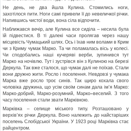
Не день, не два йшла Кулина. Стомились ноги,
захотілося пити. Ноги самі привели її до невеличкої річки.
Напившись чистої води, вона сіла відпочити.
Наближався вечір, але Кулина все сиділа – несила була
їй підвестися. В ті далекі часи пролягав через нашу
місцевість Чумацький шлях. Ось і їхав ним волами в Крим
чи з Криму чумак Марко. Та чи поламалась вісь у колесі.
Чи сподобались наші кучеряві верби, зупинився тут
Марко на ночівлю. Тут і зустрівся він з Кулиною на березі
Деркула. Так вже сталося, що чумак далі не поїхав. Стали
вони дружно жити. Росло і поселення. Невдовзі у чумака
Марка вже росло троє синів. Так щиро кохала свого
чоловіка дружина, що усім своїм синам дала ім’я Марко:
Марко-добрий, Марко-розумний, Марко
–
веселий. З того
часу поселення стали звати Марківкою.
Марківка – селище міського типу. Розташовано у
верхів’ях річки Деркула. Воно належить до найстаріших
поселень Слобідської України. У 1923 році Марківка стає
райцентром.