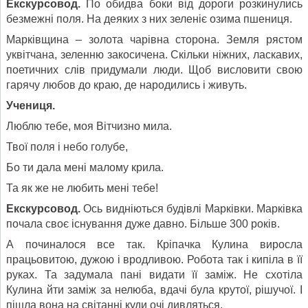
Екскурсовод.
По обидва боки від дороги розкинулись
безмежні поля. На деяких з них зеленіє озима пшениця.
Марківщина – золота чарівна сторона. Земля рястом
уквітчана, зеленню закосичена. Скільки ніжних, ласкавих,
поетичних слів придумали люди. Щоб висловити свою
гарячу любов до краю, де народились і живуть.
Учениця.
Люблю тебе, моя Вітчизно мила.
Твої поля і небо голубе,
Бо ти дала мені малому крила.
Та як же не любить мені тебе!
Екскурсовод.
Ось видніються будівлі Марківки. Марківка
почала своє існування дуже давно. Більше 300 років.
А починалося все так. Кріпачка Кулина виросла
працьовитою, дужою і вродливою. Робота так і кипіла в її
руках. Та задумала пані видати її заміж. Не схотіла
Кулина йти заміж за нелюба, вдачі була крутої, рішучої. І
пішла вона на світанні куди очі дивляться.