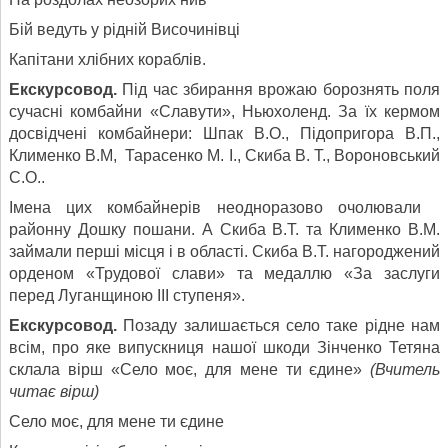
Бій ведуть у рідній Височинівці
Капітани хлібних кораблів.
Екскурсовод.
Під час збирання врожаю борознять поля
сучасні комбайни «Славути», Ньюхоленд. За їх кермом
досвідчені комбайнери: Шпак В.О., Підопригора В.П.,
Клименко В.М, Тарасенко М. І., Скиба В. Т., Вороновський
С.О..
Імена цих комбайнерів неодноразово очолювали
районну Дошку пошани. А Скиба В.Т. та Клименко В.М.
займали перші місця і в області. Скиба В.Т. нагороджений
орденом «Трудової слави» та медаллю «За заслуги
перед Луганщиною III ступеня».
Екскурсовод.
Позаду залишається село таке рідне нам
всім, про яке випускниця нашої шкоди Зінченко Тетяна
склала вірш «Село моє, для мене ти єдине»
(Вчитель
читає вірш)
Село моє, для мене ти єдине