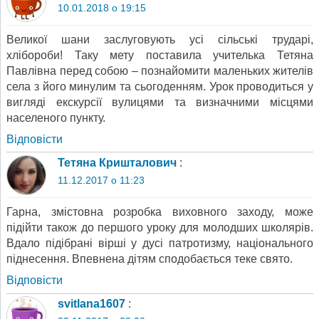
10.01.2018 о 19:15
Великої шани заслуговують усі сільські трударі,
хлібороби! Таку мету поставила учителька Тетяна
Павлівна перед собою – познайомити маленьких жителів
села з його минулим та сьогоденням. Урок проводиться у
вигляді екскурсії вулицями та визначними місцями
населеного пункту.
Відповіcти
Тетяна Кришталович
:
11.12.2017 о 11:23
Гарна, змістовна розробка виховного заходу, може
підійти також до першого уроку для молодших школярів.
Вдало підібрані вірші у дусі патротизму, національного
піднесення. Впевнена дітям сподобається теке свято.
Відповіcти
svitlana1607
: