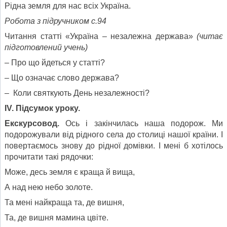
Рідна земля для нас всіх Україна.
Робота з підручником с.94
Читання статті «Україна – незалежна держава»
(читає
підготовлений учень)
– Про що йдеться у статті?
– Що означає слово держава?
– Коли святкують День незалежності?
IV
.
Підсумок уроку.
Екскурсовод.
Ось і закінчилась наша подорож. Ми
подорожували від рідного села до столиці нашої країни. І
повертаємось знову до рідної домівки. І мені б хотілось
прочитати такі рядочки:
Може, десь земля є краща й вища,
А над нею небо золоте.
Та мені найкраща та, де вишня,
Та, де вишня мамина цвіте.