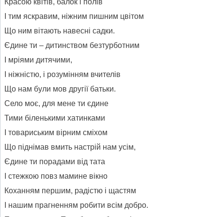
Красою квітів, балок і полів
І тим яскравим, ніжним пишним цвітом
Що ним вітають навесні садки.
Єдине ти – дитинством безтурботним
І мріями дитячими,
І ніжністю, і розумінням вчителів
Що нам були мов другії батьки.
Село моє, для мене ти єдине
Тими біленькими хатинками
І товариським вірним сміхом
Що піднімав вмить настрій нам усім,
Єдине ти порадами від тата
І стежкою повз мамине вікно
Коханням першим, радістю і щастям
І нашим прагненням робити всім добро.