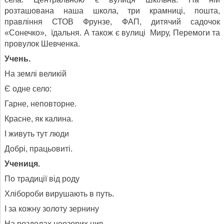
розташована наша школа, три крамниці, пошта,
правління СТОВ Фрунзе, ФАП, дитячий садочок
«Сонечко», їдальня. А також є вулиці Миру, Перемоги та
провулок Шевченка.
Учень.
На землі великій
Є одне село:
Гарне, неповторне.
Красне, як калина.
І живуть тут люди
Добрі, працьовиті.
Учениця.
По традиції від роду
Хлібороби вирушають в путь.
І за кожну золоту зернину
На роздолах неозорих нив