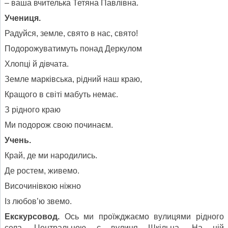
– ваша вчителька Тетяна Павлівна.
Учениця.
Радуйся, земле, свято в нас, свято!
Подорожуватимуть понад Деркулом
Хлопці й дівчата.
Земле марківська, рідний наш краю,
Кращого в світі мабуть немає.
З рідного краю
Ми подорож свою починаєм.
Учень.
Край, де ми народились.
Де ростем, живемо.
Височинівкою ніжно
Із любов’ю звемо.
Екскурсовод.
Ось ми проїжджаємо вулицями рідного
села. Центральною є вулиця Шкільна. На ній