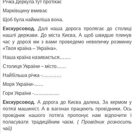
Річка Деркула тут протікає
Марківщину вмиває
Щоб була наймиліша вона.
Екскурсовод.
Далі наша дорога пролягає до столиці
нашлї держави. До міста Києва. А щоб швидше плинув
час у дорозі ми з вами проведемо невеличку розминку
«Твоя країна – Україна».
Наша країна називається…….
Столиця України – місто……
Найбільша річка -…………
Моря України-……
Гори України -…………….
Екскурсовод.
А дорога до Києва далека. За кермом у
потязі машиніст. А в вагонах працюють провідники. Ось
провідник нашого потяга пропонує нам відпочити і
поласувати традиційним чаєм.
( Провідник розносить
чай)