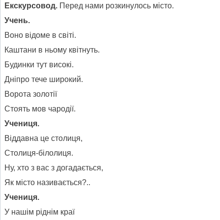
Екскурсовод.
Перед нами розкинулось місто.
Учень.
Воно відоме в світі.
Каштани в ньому квітнуть.
Будинки тут високі.
Дніпро тече широкий.
Ворота золотії
Стоять мов чародії.
Учениця.
Віддавна це столиця,
Столиця-білолиця.
Ну, хто з вас з догадається,
Як місто називається?..
Учениця.
У нашім ріднім краї