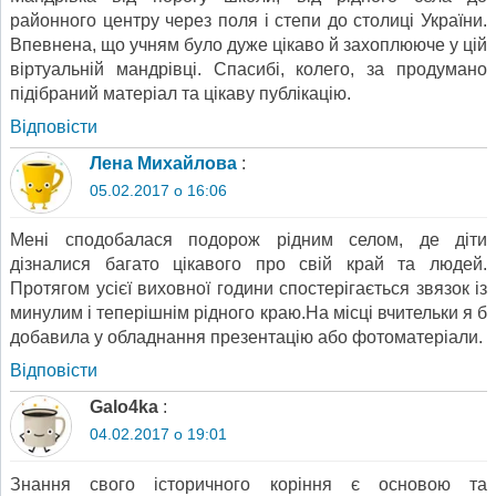
районного центру через поля і степи до столиці України.
Впевнена, що учням було дуже цікаво й захоплююче у цій
віртуальній мандрівці. Спасибі, колего, за продумано
підібраний матеріал та цікаву публікацію.
Відповіcти
Лена Михайлова
:
05.02.2017 о 16:06
Мені сподобалася подорож рідним селом, де діти
дізналися багато цікавого про свій край та людей.
Протягом усієї виховної години спостерігається звязок із
минулим і теперішнім рідного краю.На місці вчительки я б
добавила у обладнання презентацію або фотоматеріали.
Відповіcти
Galo4ka
:
04.02.2017 о 19:01
Знання свого історичного коріння є основою та