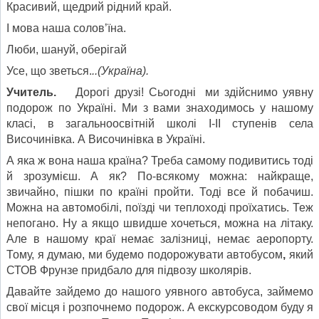
Красивий, щедрий рідний край.
І мова наша солов’їна.
Люби, шануй, оберігай
Усе, що зветься.
..(Україна).
Учитель.
Дорогі друзі! Сьогодні ми здійснимо уявну
подорож по Україні. Ми з вами знаходимось у нашому
класі, в загальноосвітній школі І-ІІ ступенів села
Височинівка. А Височинівка в Україні.
А яка ж вона наша країна? Треба самому подивитись тоді
й зрозумієш. А як? По-всякому можна: найкраще,
звичайно, пішки по країні пройти. Тоді все й побачиш.
Можна на автомобілі, поїзді чи теплоході проїхатись. Теж
непогано. Ну а якщо швидше хочеться, можна на літаку.
Але в нашому краї немає залізниці, немає аеропорту.
Тому, я думаю, ми будемо подорожувати автобусом
,
який
СТОВ Фрунзе придбало для підвозу школярів.
Давайте зайдемо до нашого уявного автобуса, займемо
свої місця і розпочнемо подорож. А екскурсоводом буду я