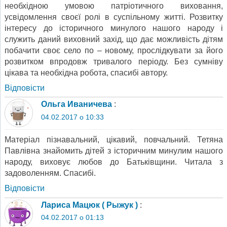
необхідною умовою патріотичного виховання,
усвідомлення своєї ролі в суспільному житті. Розвитку
інтересу до історичного минулого нашого народу і
служить даний виховний захід, що дає можливість дітям
побачити своє село по – новому, прослідкувати за його
розвитком впродовж тривалого періоду. Без сумніву
цікава та необхідна робота, спасибі автору.
Відповіcти
Ольга Иваничева
:
04.02.2017 о 10:33
Матеріал пізнавальний, цікавий, повчальний. Тетяна
Павлівна знайомить дітей з історичним минулим нашого
народу, виховує любов до Батьківщини. Читала з
задоволенням. Спасибі.
Відповіcти
Лариса Мацюк ( Рыжук )
:
04.02.2017 о 01:13