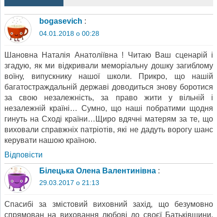
bogasevich
:
04.01.2018 о 00:28
Шановна Наталія Анатоліївна ! Читаю Ваш сценарій і
згадую, як ми відкривали меморіальну дошку загиблому
воїну, випускнику нашої школи. Прикро, що нашій
багатостраждальній державі доводиться знову боротися
за свою незалежність, за право жити у вільній і
незалежній країні… Сумно, що наші побратими щодня
гинуть на Сході країни…Щиро вдячні матерям за те, що
виховали справжніх патріотів, які не дадуть ворогу шанс
керувати нашою країною.
Відповіcти
Білецька Олена Валентинівна
:
29.03.2017 о 21:13
Спасибі за змістовий виховний захід, що безумовно
спрямован на виховання любові до своєї Батьківщини,