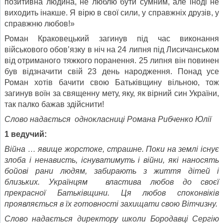
позитивна людина, не люблю бути сумним, але іноді не
виходить інакше. Я вірю в свої сили, у справжніх друзів, у
справжню любов!»
Роман Краковецький загинув під час виконання
військового обов’язку в ніч на 24 липня під Лисичанськом
від отриманого тяжкого поранення. 25 липня він повинен
був відзначити свій 23 день народження. Понад усе
Роман хотів бачити свою Батьківщину вільною, тож
загинув воїн за священну мету, яку, як вірний син України,
так палко бажав здійснити!
Слово надається однокласниці Романа Рибченко Юлії
1
веду
ч
ий:
Війна … явище жорстоке, страшне. Поки на землі існує
злоба і ненависть, існуватимуть і війни, які наносять
бойові рани людям, забирають з життя дітей і
близьких. Українцям властива любов до своєї
прекрасної Батьківщини. Ця любов споконвіків
проявляється в їх готовності захищати свою Вітчизну.
Слово надається директору школи Бородавці Сергію