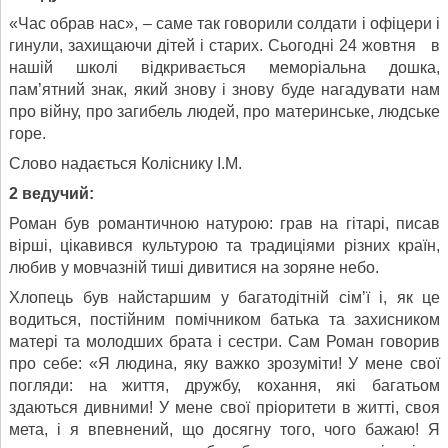
«Час обрав нас», – саме так говорили солдати і офіцери і
гинули, захищаючи дітей і старих. Сьогодні 24 жовтня в
нашій школі відкривається меморіальна дошка,
пам’ятний знак, який знову і знову буде нагадувати нам
про війну, про загибель людей, про материнське, людське
горе.
Слово надається Коліснику І.М.
2 веду
ч
ий:
Роман був романтичною натурою: грав на гітарі, писав
вірші, цікавився культурою та традиціями різних країн,
любив у мовчазній тиші дивитися на зоряне небо.
Хлопець був найстаршим у багатодітній сім’ї і, як це
водиться, постійним помічником батька та захисником
матері та молодших брата і сестри. Сам Роман говорив
про себе: «Я людина, яку важко зрозуміти! У мене свої
погляди: на життя, дружбу, кохання, які багатьом
здаються дивними! У мене свої пріоритети в житті, своя
мета, і я впевнений, що досягну того, чого бажаю! Я