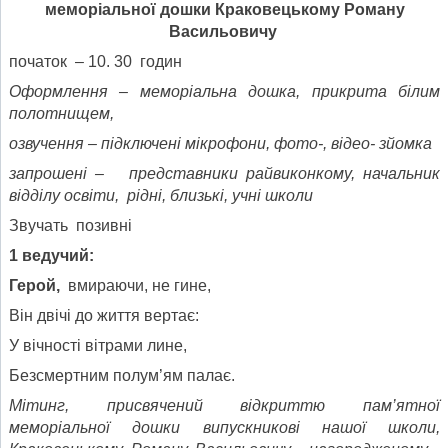
меморіальної дошки
Краковецькому Роману
Васильовичу
початок – 10. 30 годин
Оформлення – меморіальна дошка, прикрита білим
полотнищем,
озвучення – підключені мікрофони, фото-, відео- зйомка
запрошені – представники райвиконкому, начальник
відділу освіти, рідні, близькі, учні школи
Звучать позивні
1
веду
ч
ий:
Герой,
вмираючи, не гине,
Він двічі до життя вертає:
У вічності вітрами лине,
Безсмертним полум’ям палає.
Мітинг, присвячений відкриттю пам’ятної
меморіальної дошки випускникові нашої школи,