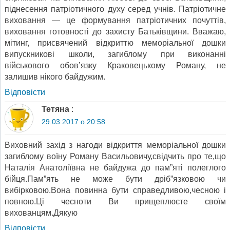
піднесення патріотичного духу серед учнів. Патріотичне
виховання — це формування патріотичних почуттів,
виховання готовності до захисту Батьківщини. Вважаю,
мітинг, присвячений відкриттю меморіальної дошки
випускникові школи, загиблому при виконанні
військового обов’язку Краковецькому Роману, не
залишив нікого байдужим.
Відповіcти
Тетяна
:
29.03.2017 о 20:58
Виховний захід з нагоди відкриття меморіальної дошки
загиблому воїну Роману Васильовичу,свідчить про те,що
Наталія Анатоліївна не байдужа до пам”яті полеглого
бійця.Пам”ять не може бути дріб”язковою чи
вибірковою.Вона повинна бути справедливою,чесною і
повною.Ці чесноти Ви прищеплюєте своїм
вихованцям.Дякую
Відповіcти