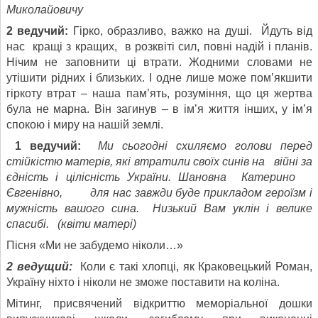
Миколайовичу
2
веду
ч
ий:
Гірко, образливо, важко на душі. Йдуть від
нас кращі з кращих, в розквіті сил, повні надій і планів.
Нічим не заповнити ці втрати. Жодними словами не
утішити рідних і близьких. І одне лише може пом’якшити
гіркоту втрат – наша пам’ять, розуміння, що ця жертва
була не марна. Він загинув – в ім’я життя інших, у ім’я
спокою і миру на нашій землі.
1 ведучий:
Ми сьогодні схиляємо голови перед
стійкістю матерів, які втратили своїх синів на війні за
єдність і цілісність України. Шановна Катерино
Євгенівно, для нас завжди буде прикладом героїзм і
мужність вашого сина. Низький Вам уклін і велике
спасибі. (квіти матері)
Пісня «Ми не забудемо ніколи…»
2 ведущий:
Коли є такі хлопці, як Краковецький Роман,
Україну ніхто і ніколи не зможе поставити на коліна.
Мітинг, присвячений відкриттю меморіальної дошки