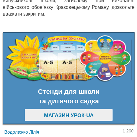
випускникові школи, загиблому при виконанні
військового обов’язку Краковецькому Роману, дозвольте
вважати закритим.
Стенди для школи
та дитячого садка
МАГАЗИН УРОК-UA
1 260
Водолажко Лілія