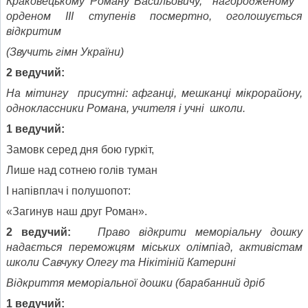
Краковецькому Роману Васильовичу, нагородженому
орденом ІІІ ступенів посмертно, оголошується
відкритим
(Звучит
ь
гімн України
)
2 веду
ч
ий:
На м
і
тинг
у
присут
ні
:
афганці, мешканці мікрорайону,
одноклассники
Романа
, учителя
і учні
школ
и
.
1
веду
ч
ий:
Замовк серед дня бою гуркіт,
Лише над сотнею голів туман
І напівплач і полушопот:
«Загинув наш друг Роман».
2 ведучий:
Право відкрити меморіальну дошку
надається переможцям міських олімпіад, активістам
школи Савчуку Олегу та Нікітіній Катерині
Відкриття меморіальної дошки (барабанний дріб
1 веду
ч
ий: