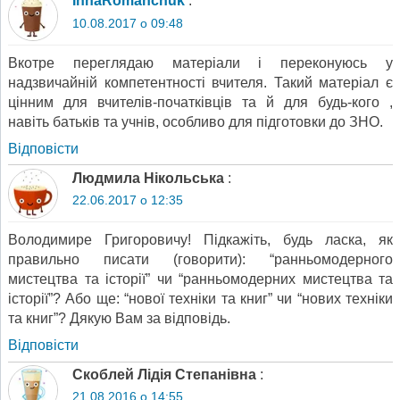
InnaRomanchuk
:
10.08.2017 о 09:48
Вкотре переглядаю матеріали і переконуюсь у
надзвичайній компетентності вчителя. Такий матеріал є
цінним для вчителів-початківців та й для будь-кого ,
навіть батьків та учнів, особливо для підготовки до ЗНО.
Відповіcти
Людмила Нікольська
:
22.06.2017 о 12:35
Володимире Григоровичу! Підкажіть, будь ласка, як
правильно писати (говорити): “ранньомодерного
мистецтва та історії” чи “ранньомодерних мистецтва та
історії”? Або ще: “нової техніки та книг” чи “нових техніки
та книг”? Дякую Вам за відповідь.
Відповіcти
Скоблей Лідія Степанівна
:
21.08.2016 о 14:55