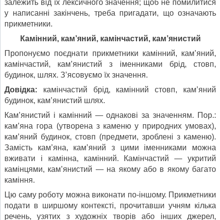
залежить від їх лексичного значення; щоб не помилитися
у написанні закінчень, треба пригадати, що означають
прикметники.
Камінний, кам’яний, камінчастий, кам’янистий
Пропонуємо поєднати прикметники камінний, кам’яний,
камінчастий, кам’янистий з іменниками брід, стовп,
будинок, шлях. З’ясовуємо їх значення.
Довідка:
камінчастий брід, камінний стовп, кам’яний
будинок, кам’янистий шлях.
Кам’янистий і камінний — однакові за значенням. Пор.:
кам’яна гора (утворена з каменю у природних умовах),
кам’яний будинок, стовп (предмети, зроблені з каменю).
Замість кам’яна, кам’яний з цими іменниками можна
вживати і камінна, камінний. Камінчастий — укритий
камінцями, кам’янистий — на якому або в якому багато
каміння.
Цю саму роботу можна виконати по-іншому. Прикметники
подати в ширшому контексті, прочитавши учням кілька
речень, узятих з художніх творів або інших джерел,