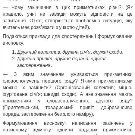
— Чому закінчення в цих прикметниках різні? (Як
правило, учні не завжди можуть відповісти на це
запитання. Отже, створюється проблемна ситуація, яку
вчитель має розв’язати з участю дітей).
Подаються приклади для спостережень і формулювання
висновку.
Дружний колектив
,
дружна сім’я
,
дружні сходи
.
Дружній привіт
,
дружня порада
,
дружнє
застереження
.
— З яким значенням уживаються прикметники
словосполучень першого ряду? Якими прикметниками
можна їх замінити? (Організований колектив; міцна,
згуртована сім’я; швидкі сходи). А яке значення мають
прикметники у словосполученнях другого ряду?
(Приятельський, товариський привіт, доброзичлива
порада, застереження без злого наміру).
Формулювання висновку: написання закінчень у
називному відмінку однини поданих прикметників