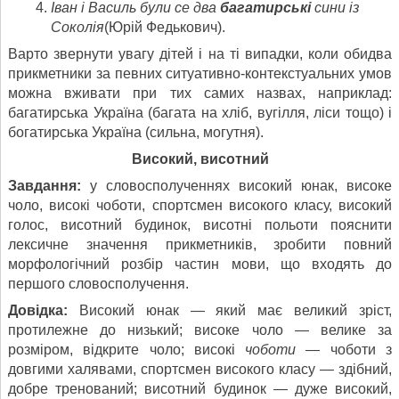
Іван і Василь були се два
багатирські
сини із
Соколія
(Юрій Федькович).
Варто звернути увагу дітей і на ті випадки, коли обидва
прикметники за певних ситуативно-контекстуальних умов
можна вживати при тих самих назвах, наприклад:
багатирська Україна (багата на хліб, вугілля, ліси тощо) і
богатирська Україна (сильна, могутня).
Високий, висотний
Завдання:
у словосполученнях високий юнак, високе
чоло, високі чоботи, спортсмен високого класу, високий
голос, висотний будинок, висотні польоти пояснити
лексичне значення прикметників, зробити повний
морфологічний розбір частин мови, що входять до
першого словосполучення.
Довідка:
Високий юнак — який має великий зріст,
протилежне до низький; високе чоло — велике за
розміром, відкрите чоло; високі
чоботи
— чоботи з
довгими халявами, спортсмен високого класу — здібний,
добре тренований; висотний будинок — дуже високий,