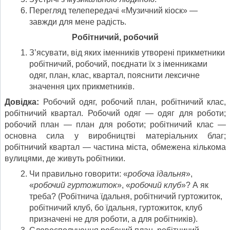
Перегляд телепередачі «Музичний кіоск» —
завжди для мене радість.
Робітничий, робочий
З’ясувати, від яких іменників утворені прикметники
робітничий, робочий, поєднати їх з іменниками
одяг, план, клас, квартал, пояснити лексичне
значення цих прикметників.
Довідка:
Робочий одяг, робочий план, робітничий клас,
робітничий квартал. Робочий одяг — одяг для роботи;
робочий план — план для роботи; робітничий клас —
основна сила у виробництві матеріальних благ;
робітничий квартал — частина міста, обмежена кількома
вулицями, де живуть робітники.
Чи правильно говорити: «
робоча їдальня
»,
«
робочий гуртожиток
», «
робочий клуб
»? А як
треба? (Робітнича їдальня, робітничий гуртожиток,
робітничий клуб, бо їдальня, гуртожиток, клуб
призначені не для роботи, а для робітників).