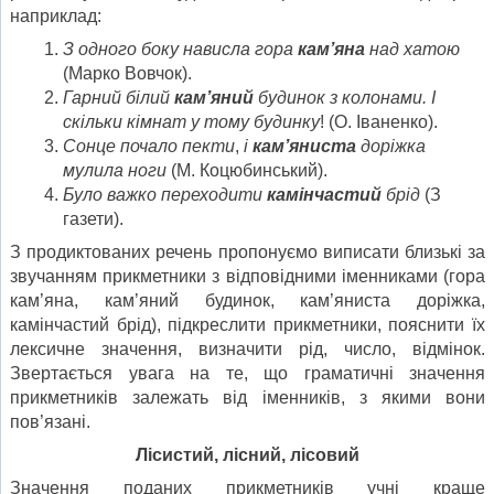
наприклад:
З одного боку нависла гора
кам’яна
над хатою
(Марко Вовчок).
Гарний білий
кам’яний
будинок з колонами. І
скільки кімнат у тому будинку
! (О. Іваненко).
Сонце почало пекти
,
і
кам’яниста
доріжка
мулила ноги
(М. Коцюбинський).
Було важко переходити
камінчастий
брід
(З
газети).
З продиктованих речень пропонуємо виписати близькі за
звучанням прикметники з відповідними іменниками (гора
кам’яна, кам’яний будинок, кам’яниста доріжка,
камінчастий брід), підкреслити прикметники, пояснити їх
лексичне значення, визначити рід, число, відмінок.
Звертається увага на те, що граматичні значення
прикметників залежать від іменників, з якими вони
пов’язані.
Лісистий, лісний, лісовий
Значення поданих прикметників учні краще