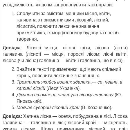
усвідомлюють, якщо їм запропонувати такі вправи:
Сполучити за змістом іменники місця, квіти,
галявина з прикметниками лісовий, лісний,
лісистий, пояснити лексичне значення
прикметників, їх морфологічну будову та спосіб
творення.
Довідка:
Лісисті місця, лісові квіти, лісова (лісна)
галявина (лісисті — місця, порослі лісом; лісні квіти,
лісова (чи лісна) галявина — квіти і галявина, що в лісі).
Знайти в тексті прикметники, що мають спільний
корінь, пояснити лексичне значення їх.
Тремтить якийсь вогник здалека
,—
се
,
певне
,
в
хатині лісній
(Леся Українка).
Дівчина стомлена оглянула лісову галявину
(Ю.
Яновський).
Мовчав суворий лісовий край
(В. Козаченко).
Довідка:
Хатина лісна — оселя, побудована в лісі. Лісова
галявина — галявина в лісі; лісовий край — місцевість,
укрита лісами. Щодо прикметника лісовий, то слід