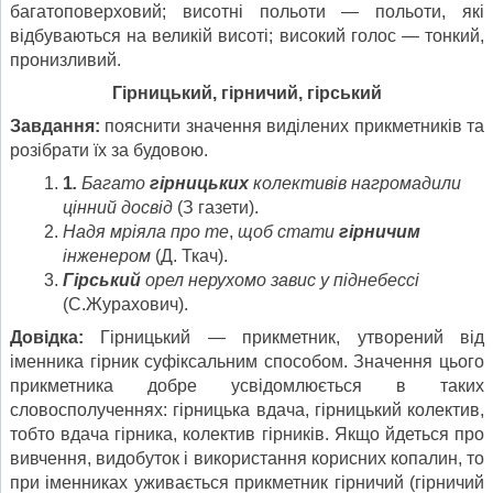
багатоповерховий; висотні польоти — польоти, які
відбуваються на великій висоті; високий голос — тонкий,
пронизливий.
Гірницький, гірничий, гірський
Завдання:
пояснити значення виділених прикметників та
розібрати їх за будовою.
1
.
Багато
гірницьких
колективів нагромадили
цінний досвід
(З газети).
Надя мріяла про те
,
щоб стати
гірничим
інженером
(Д. Ткач).
Гірський
орел нерухомо завис у піднебессі
(С.Журахович).
Довідка:
Гірницький — прикметник, утворений від
іменника гірник суфіксальним способом. Значення цього
прикметника добре усвідомлюється в таких
словосполученнях: гірницька вдача, гірницький колектив,
тобто вдача гірника, колектив гірників. Якщо йдеться про
вивчення, видобуток і використання корисних копалин, то
при іменниках уживається прикметник гірничий (гірничий