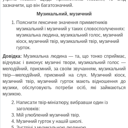
зазначити, що він багатозначний.
Музикальний, музичний
Пояснити лексичне значення прикметників
музикальний і музичний у таких словосполученнях:
музикальна людина, музикальний голос, музичний
кіоск, музичний твір, музикальний твір, музичний
гурток.
Довідка:
Музикальна людина — та, що тонко сприймає,
відчуває і виконує музичні твори, музикальний голос —
мелодійний, приємний, за своїм звучанням, музикальний
твір—мелодійний, приємний на слух. Музичний кіоск,
музичний твір, музичний гурток мають відношення до
музики, обслуговують потреби осіб, які займаються
музикою.
Написати твір-мініатюру, вибравши один із
заголовків:
Мій улюблений музичний твір.
Музичний гурток у нашій школі.
Зустрічі з музикальною людиною.