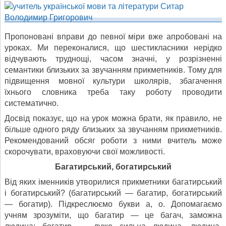
Пропоновані вправи до певної міри вже апробовані на
уроках. Ми переконалися, що шестикласники нерідко
відчувають труднощі, часом значні, у розрізненні
семантики близьких за звучанням прикметників. Тому для
підвищення мовної культури школярів, збагачення
їхнього словника треба таку роботу проводити
систематично.
Досвід показує, що на урок можна брати, як правило, не
більше одного ряду близьких за звучанням прикметників.
Рекомендований обсяг роботи з ними вчитель може
скорочувати, враховуючи свої можливості.
Багатирський, богатирський
Від яких іменників утворилися прикметники багатирський
і богатирський? (багатирський — багатир, богатирський
— богатир). Підкреслюємо букви а, о. Допомагаємо
учням зрозуміти, що багатир — це багач, заможна