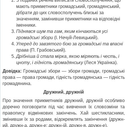
З поданих речень виписати словосполучення, що
мають прикметники громадський, громадянський,
дібрати до цих словосполучень близькі за
значенням, замінивши прикметники на відповідні
іменники.
Піднявся шум та гам
,
яким кінчаються усі
громадські збори
(І. Нечуй-Левицький).
Уперед до завзятого бою за громадські та власні
права
(П. Грабовський).
Дрібніша й стала мірка
,
якою міряють і честь
,
і
цноту
,
і гідність громадянську
(Леся Українка).
Довідка:
Громадські збори — збори громади, громадські
права — права громади, гідність громадянська — гідність
громадянина.
Дружний, дружній
Про значення прикметників дружний, дружній особливо
доречно поговорити під час вивчення їх словозміни та
правопису відмінкових закінчень. Хай шестикласники,
змінивши їх за родами, відокремлять закінчення (дружн-
ий, дружн-а, дружн-е; дружн-ій, дружн-я, дружн-е).