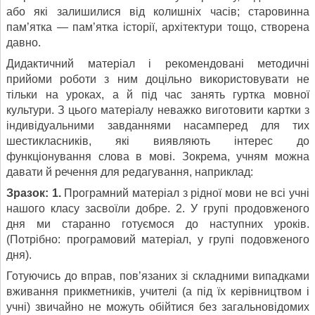
або які залишилися від колишніх часів; старовинна
пам’ятка — пам’ятка історії, архітектури тощо, створена
давно.
Дидактичний матеріал і рекомендовані методичні
прийоми роботи з ним доцільно використовувати не
тільки на уроках, а й під час занять гуртка мовної
культури. З цього матеріалу неважко виготовити картки з
індивідуальними завданнями насамперед для тих
шестикласників, які виявляють інтерес до
функціонування слова в мові. Зокрема, учням можна
давати й речення для редагування, наприклад:
Зразок:
1.
Програмний матеріал з рідної мови не всі учні
нашого класу засвоїли добре. 2. У групі продовженого
дня ми старанно готуємося до наступних уроків.
(Потрібно: програмовий матеріал, у групі подовженого
дня).
Готуючись до вправ, пов’язаних зі складними випадками
вживання прикметників, учителі (а під їх керівництвом і
учні) звичайно не можуть обійтися без загальновідомих