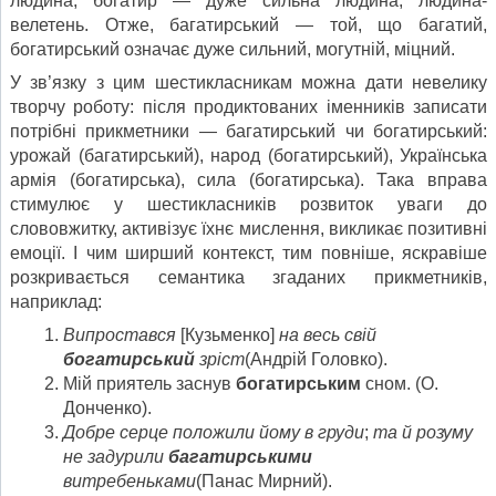
людина; богатир — дуже сильна людина, людина-
велетень. Отже, багатирський — той, що багатий,
богатирський означає дуже сильний, могутній, міцний.
У зв’язку з цим шестикласникам можна дати невелику
творчу роботу: після продиктованих іменників записати
потрібні прикметники — багатирський чи богатирський:
урожай (багатирський), народ (богатирський), Українська
армія (богатирська), сила (богатирська). Така вправа
стимулює у шестикласників розвиток уваги до
слововжитку, активізує їхнє мислення, викликає позитивні
емоції. І чим ширший контекст, тим повніше, яскравіше
розкривається семантика згаданих прикметників,
наприклад:
Випростався
[Кузьменко]
на весь свій
богатирський
зріст
(Андрій Головко).
Мій приятель заснув
богатирським
сном. (О.
Донченко).
Добре серце положили йому в груди
;
та й розуму
не задурили
багатирськими
витребеньками
(Панас Мирний).