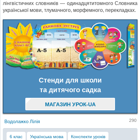
лінгвістичних словників — одинадцятитомного Словника
української мови, тлумачного, морфемного, перекладках.
Стенди для школи
та дитячого садка
МАГАЗИН УРОК-UA
290
Водолажко Лілія
6 клас
Українська мова
Конспекти уроків