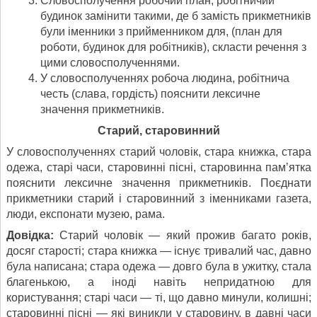
Словосполучення робочий план, робітничий
будинок замінити такими, де б замість прикметників
були іменники з прийменником для, (план для
роботи, будинок для робітників), скласти речення з
цими словосполученнями.
У словосполученнях робоча людина, робітнича
честь (слава, гордість) пояснити лексичне
значення прикметників.
Старий, старовинний
У словосполученнях старий чоловік, стара книжка, стара
одежа, старі часи, старовинні пісні, старовинна пам’ятка
пояснити лексичне значення прикметників. Поєднати
прикметники старий і старовинний з іменниками газета,
люди, експонати музею, рама.
Довідка:
Старий чоловік — який прожив багато років,
досяг старості; стара книжка — існує тривалий час, давно
була написана; стара одежа — довго була в ужитку, стала
благенькою, а іноді навіть непридатною для
користування; старі часи — ті, що давно минули, колишні;
старовинні пісні — які виникли у старовину, в давні часи