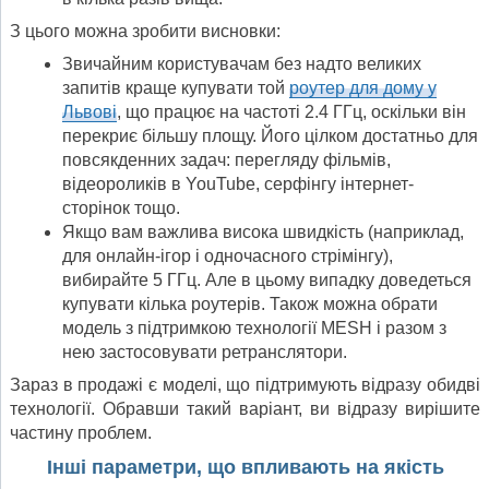
З цього можна зробити висновки:
Звичайним користувачам без надто великих
запитів краще купувати той
роутер для дому у
Львові
, що працює на частоті 2.4 ГГц, оскільки він
перекриє більшу площу. Його цілком достатньо для
повсякденних задач: перегляду фільмів,
відеороликів в YouTube, серфінгу інтернет-
сторінок тощо.
Якщо вам важлива висока швидкість (наприклад,
для онлайн-ігор і одночасного стрімінгу),
вибирайте 5 ГГц. Але в цьому випадку доведеться
купувати кілька роутерів. Також можна обрати
модель з підтримкою технології MESH і разом з
нею застосовувати ретранслятори.
Зараз в продажі є моделі, що підтримують відразу обидві
технології. Обравши такий варіант, ви відразу вирішите
частину проблем.
Інші параметри, що впливають на якість