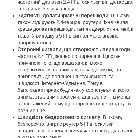
частотний діапазон 2.4 ГГц, оскільки він дістає далі
і покриває більшу площу.
Здатність долати фізичні перешкоди
. В цьому
також лідирують 2.4-герцові роутери. Їхня хвиля
краще долає перешкоди, такі як двері, стіни, меблі
тощо. У випадку з 5 ГГц сигнал може значно
погіршуватися.
Сторонні сигнали, що створюють перешкоди
.
Частота 2.4 ГГц значно поширеніша. Це стає
причиною того, що ваша хвиля може
конфліктувати, наприклад, із сусідськими, що
призводить до погіршення стабільності та
швидкості інтернет-з’єднання. Тому в
багатоквартирних будинках у користувачів часто
виникають з цим проблеми. Діапазон 5 ГГц менш
завантажений, тому що сторонніх перешкод тут в
рази менше.
Швидкість бездротового сигналу
. В цьому,
безперечно, виграє роутер 5 ГГц, оскільки
швидкість інтернету в цьому частотному діапазоні
в кілька разів вища.