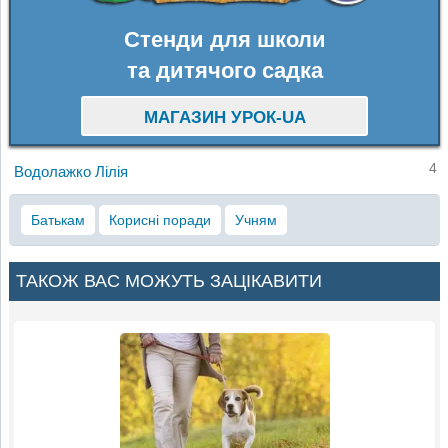
Стенди для школи
та дитячого садка
МАГАЗИН УРОК-UA
4
Водолажко Лілія
Батькам
Корисні поради
Учням
ТАКОЖ ВАС МОЖУТЬ ЗАЦІКАВИТИ