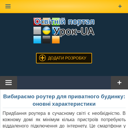
Наверх
ДОДАТИ РОЗРОБКУ
Вибираємо роутер для приватного будинку:
оновні характеристики
Придбання роутера в сучасному світі є необхідністю. В
кожному домі як мінімум кілька пристроїв потребують
віддаленого підключення до інтернету. Це смартфони у