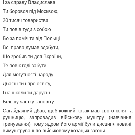
І за справу Владислава
Ти боровся під Москвою,
20 тисяч товариства
Ти повів туди з собою
Бо за поміч ти від Польщі
Всі права думав здобути,
Що зробив ти для Вкраїни,
Те повік годі забути.
Для могутності народу
Дбаєш ти і про освіту,
І на школи ти даруєш
Більшу частку заповіту.
Сагайдачний дбав, щоб кожний козак мав свого коня та
рушницю, запровадив військову муштру (навчання,
тренування), тому ядром його армії були дисципліновані,
вимуштрувані по-військовому козацькі загони.