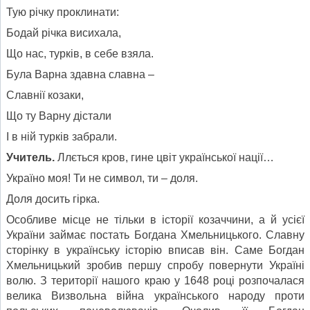
Тую річку проклинати:
Бодай річка висихала,
Що нас, турків, в себе взяла.
Була Варна здавна славна –
Славнії козаки,
Що ту Варну дістали
І в ній турків забрали.
Учитель.
Ллється кров, гине цвіт української нації…
Україно моя! Ти не символ, ти – доля.
Доля досить гірка.
Особливе місце не тільки в історії козаччини, а й усієї
України займає постать Богдана Хмельницького. Славну
сторінку в українську історію вписав він. Саме Богдан
Хмельницький зробив першу спробу повернути Україні
волю. З території нашого краю у 1648 році розпочалася
велика Визвольна війна українського народу проти