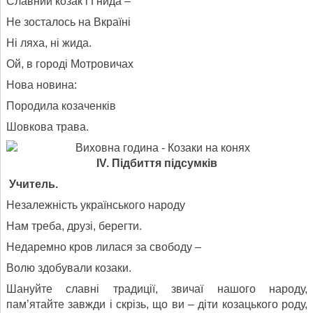
Славний козак і Гнида –
Не зосталось на Вкраїні
Ні ляха, ні жида.
Ой, в городі Мотровичах
Нова новина:
Породила козаченків
Шовкова трава.
IV. Підбиття підсумків
Учитель.
Незалежність українського народу
Нам треба, друзі, берегти.
Недаремно кров лилася за свободу –
Волю здобували козаки.
Шануйте славні традиції, звичаї нашого народу,
пам’ятайте завжди і скрізь, що ви – діти козацького роду,