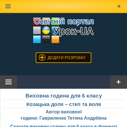
Наверх
ДОДАТИ РОЗРОБКУ
Виховна година для 6 класу
Козацька доля – степ та воля
Автор виховної
години: Гавриленко Тетяна Андріївна
Скачати виховну годину для 6 класу в форматі