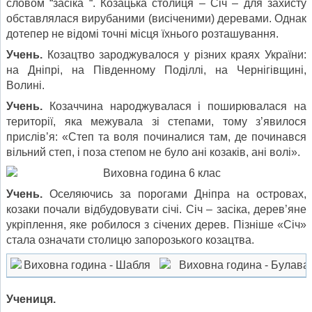
словом “засіка “. Козацька столиця – Січ – для захисту
обставлялася вирубаними (висіченими) деревами. Однак
дотепер не відомі точні місця їхнього розташування.
Учень.
Козацтво зароджувалося у різних краях України:
на Дніпрі, на Південному Поділлі, на Чернігівщині,
Волині.
Учень.
Козаччина народжувалася і поширювалася на
території, яка межувала зі степами, тому з’явилося
прислів’я: «Степ та воля починалися там, де починався
вільний степ, і поза степом не було ані козаків, ані волі».
Учень.
Оселяючись за порогами Дніпра на островах,
козаки почали відбудовувати січі. Січ – засіка, дерев’яне
укріплення, яке робилося з січених дерев. Пізніше «Січ»
стала означати столицю запорозького козацтва.
Учениця.