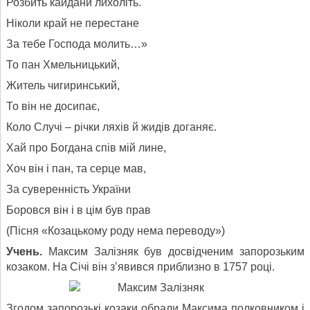
Розбить кайдани лихоліть.
Ніколи край не перестане
За тебе Господа молить…»
То пан Хмельницький,
Житель чигиринський,
То він не досипає,
Коло Случі – річки ляхів й жидів доганяє.
Хай про Богдана спів мій лине,
Хоч він і пан, та серце мав,
За суверенність України
Боровся він і в цім був прав
(Пісня «Козацькому роду нема переводу»)
Учень.
Максим Залізняк був досвідченим запорозьким
козаком. На Січі він з’явився приблизно в 1757 році.
Згодом запорозькі козаки обрали Максима полковником і