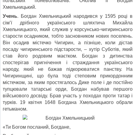
польських поневолювачів. Очолив її Богдан
Хмельницький.
Учень
. Богдан Хмельницький народився у 1595 році в
сім’ї дрібного українського шляхтича Михайла
Хмельницького, який служив у корсунсько-чигиринського
старости осадником, тобто засновником нових поселень.
Він осадив містечко Чигирин, а пізніше, коли дістав
посаду чигиринського підстарости, – хутір Суботів, який
став його родовим маєтком. Богдан з дитинства
спостерігав пригнічення і страждання українського
народу, який не бажав підкорюватися панству. На
Чигиринщині, що була тоді степовим прикордонним
містечком, за яким простягалось Дике поле і де постійно
тупцювали татарські орди, Богдан набував першого
військового досвіду. Брав участь у походах проти татар і
турків. 19 квітня 1648 Богдана Хмельницького обрали
гетьманом.
«Ти Богом посланий, Богдане,