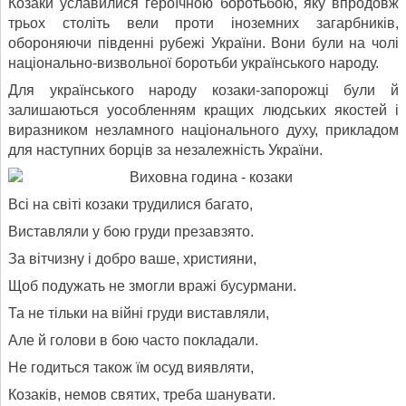
Козаки уславилися героїчною боротьбою, яку впродовж
трьох століть вели проти іноземних загарбників,
обороняючи південні рубежі України. Вони були на чолі
національно-визвольної боротьби українського народу.
Для українського народу козаки-запорожці були й
залишаються уособленням кращих людських якостей і
виразником незламного національного духу, прикладом
для наступних борців за незалежність України.
Всі на світі козаки трудилися багато,
Виставляли у бою груди презавзято.
За вітчизну і добро ваше, християни,
Щоб подужать не змогли вражі бусурмани.
Та не тільки на війні груди виставляли,
Але й голови в бою часто покладали.
Не годиться також їм осуд виявляти,
Козаків, немов святих, треба шанувати.