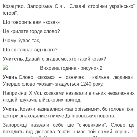
Козацтво. Запорізька Січ… Славні сторінки української
історії.
Що говорить вам «козак»
Це крилате горде слово?
І чому буває так,
Що світлішає від нього?
Учитель.
Давайте згадаємо, хто такий козак?
Учень
.Слово «козак» – означає «вільна людина».
Уперше слово «козак» згадується 1240 року.
Наприкінці ХІVст. козаками називали вільних незалежних
людей, шукачів військових пригод.
Учень.
Козаки називалися «запорізькими», бо головні їхні
центри знаходилися нижче Дніпровських порогів.
Запорожці назвали себе ще “січовиками”. Слово це
походить від дієслова “сікти” і має той самий корінь зі