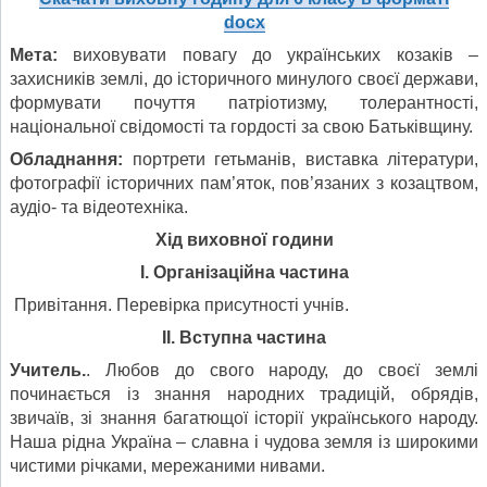
docx
Мета:
виховувати повагу до українських козаків –
захисників землі, до історичного минулого своєї держави,
формувати почуття патріотизму, толерантності,
національної свідомості та гордості за свою Батьківщину.
Обладнання:
портрети гетьманів, виставка літератури,
фотографії історичних пам’яток, пов’язаних з козацтвом,
аудіо- та відеотехніка.
Хід виховної години
І. Організаційна частина
Привітання. Перевірка присутності учнів.
ІІ. Вступна частина
Учитель.
. Любов до свого народу, до своєї землі
починається із знання народних традицій, обрядів,
звичаїв, зі знання багатющої історії українського народу.
Наша рідна Україна – славна і чудова земля із широкими
чистими річками, мережаними нивами.