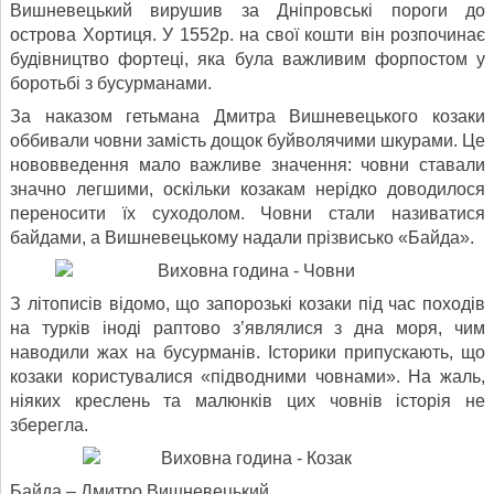
Вишневецький вирушив за Дніпровські пороги до
острова Хортиця. У 1552р. на свої кошти він розпочинає
будівництво фортеці, яка була важливим форпостом у
боротьбі з бусурманами.
За наказом гетьмана Дмитра Вишневецького козаки
оббивали човни замість дощок буйволячими шкурами. Це
нововведення мало важливе значення: човни ставали
значно легшими, оскільки козакам нерідко доводилося
переносити їх суходолом. Човни стали називатися
байдами, а Вишневецькому надали прізвисько «Байда».
З літописів відомо, що запорозькі козаки під час походів
на турків іноді раптово з’являлися з дна моря, чим
наводили жах на бусурманів. Історики припускають, що
козаки користувалися «підводними човнами». На жаль,
ніяких креслень та малюнків цих човнів історія не
зберегла.
Байда – Дмитро Вишневецький