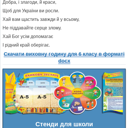
Добра, і злагоди, й краси,
Щоб для України ви росли.
Хай вам щастить завжди й у всьому,
Не піддавайте серце злому.
Хай Бог усім допомагає
І рідний край оберігає.
Скачати виховну годину для 6 класу в форматі
docx
Стенди для школи