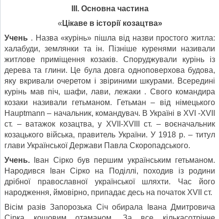
III. Основна частина
«
Цікаве в історії козацтва»
Учень
. Назва «курінь» пішла від назви простого житла:
халабуди, землянки та ін. Пізніше куренями називали
житлове приміщення козаків. Споруджували курінь із
дерева та глини. Це була довга одноповерхова будова,
яку вкривали очеретом і звіриними шкурами. Всередині
курінь мав піч, шафи, лави, лежаки . Свого командира
козаки називали гетьманом. Гетьман – від німецького
Hauptmann – начальник, командувач. В Україні в ХVI -ХVII
ст. – ватажок козацтва, у ХVІІ-ХVІІІ ст. – воєначальник
козацького війська, правитель України. У 1918 р. – титул
глави Української Держави Павла Скоропадського.
Учень.
Іван Сірко був першим українським гетьманом.
Народився Іван Сірко на Поділлі, походив із родини
дрібної православної української шляхти. Час його
народження, ймовірно, припадає десь на початок XVII ст.
Вісім разів Запорозька Січ обирала Івана Дмитровича
Сірка кошовим отаманом. За все кількасотрічне