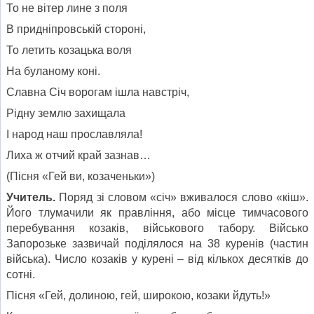
То не вітер лине з поля
В придніпровській стороні,
То летить козацька воля
На буланому коні.
Славна Січ ворогам ішла навстріч,
Рідну землю захищала
І народ наш прославляла!
Лиха ж отчий край зазнав…
(Пісня «Гей ви, козаченьки»)
Учитель.
Поряд зі словом «січ» вживалося слово «кіш».
Його тлумачили як правління, або місце тимчасового
перебування козаків, військового табору. Військо
Запорозьке зазвичай поділялося на 38 куренів (частин
війська). Число козаків у курені – від кількох десятків до
сотні.
Пісня «Гей, долиною, гей, широкою, козаки йдуть!»