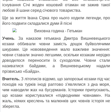
існування Січі жоден кошовий отаман не зажив такої
любові й шани серед січового товариства.
Ще за життя Івана Сірка про нього ходили легенди, про
його подвиги складалися думи й пісні
Учень
. За наказом гетьмана Дмитра Вишневецького
козаки оббивали човни замість дощок буйволячими
шкурами. Це нововведення мало важливе значення:
човни ставали значно легшими, оскільки козакам нерідко
доводилося переносити їх суходолом. Човни стали
називатися байдами, а Вишневецькому надали
прізвисько «Байда».
Вчитель.
З літописів відомо, що запорозькі козаки під час
походів на турків іноді раптово з’являлися з дна моря,
чим наводили жах на бусурманів. Історики припускають,
що козаки користувалися «підводними човнами». На
жаль, ніяких креслень та малюнків цих човнів історія не
зберегла.