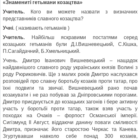
«Знамениті гетьмани козацтва»
Учитель.
Кого ви можете назвати з визначних
представників славного козацтва?
Учні
. ( називають гетьманів )
Учитель.
Найбільш яскравими постатями серед
козацьких гетьманів були Д.І.Вишневецький, С.Кішка,
П.Сагайдачний, Б.Хмельницький.
Учень. Дмитро Іванович Вишневецький – нащадок
найдавнішого славного роду українських князів Волині з
роду Рюриковичів. Ще з малих років Дмитро наслухався
розповідей про славну боротьбу козаків проти татар, про
їхні подвиги та звичаї. Вишневецький рано почав
козакувати і не раз побував за Дніпровськими порогами.
Дмитро приєднується до козацьких загонів і бере активну
участь у боротьбі проти татар, також взяв участь у
походах на Очаків – форпост Османської імперії.
Сигізмунд ІІ Август, віддаючи данину поваги сміливості
Дмитра, призначає його старостою Черкас та Канева.
Згуртувавши навколо себе понад 300 козаків,