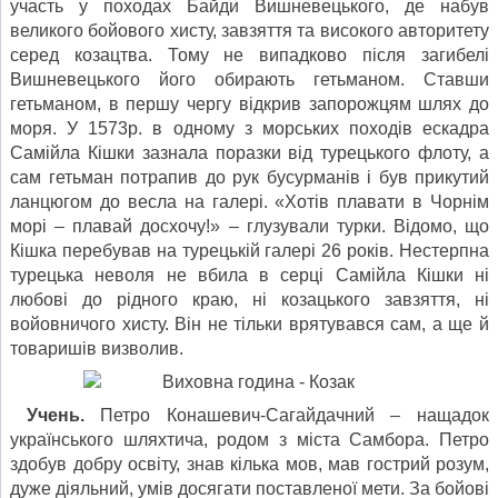
участь у походах Байди Вишневецького, де набув
великого бойового хисту, завзяття та високого авторитету
серед козацтва. Тому не випадково після загибелі
Вишневецького його обирають гетьманом. Ставши
гетьманом, в першу чергу відкрив запорожцям шлях до
моря. У 1573р. в одному з морських походів ескадра
Самійла Кішки зазнала поразки від турецького флоту, а
сам гетьман потрапив до рук бусурманів і був прикутий
ланцюгом до весла на галері. «Хотів плавати в Чорнім
морі – плавай досхочу!» – глузували турки. Відомо, що
Кішка перебував на турецькій галері 26 років. Нестерпна
турецька неволя не вбила в серці Самійла Кішки ні
любові до рідного краю, ні козацького завзяття, ні
войовничого хисту. Він не тільки врятувався сам, а ще й
товаришів визволив.
Учень.
Петро Конашевич-Сагайдачний – нащадок
українського шляхтича, родом з міста Самбора. Петро
здобув добру освіту, знав кілька мов, мав гострий розум,
дуже діяльний, умів досягати поставленої мети. За бойові