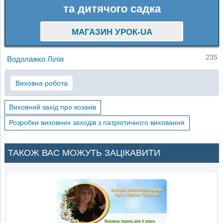
та дитячого садка
МАГАЗИН УРОК-UA
235
Водолажко Лілія
Виховна робота
Виховний захід про козаків
Розробки виховних заходів з патріотичного виховання
ТАКОЖ ВАС МОЖУТЬ ЗАЦІКАВИТИ