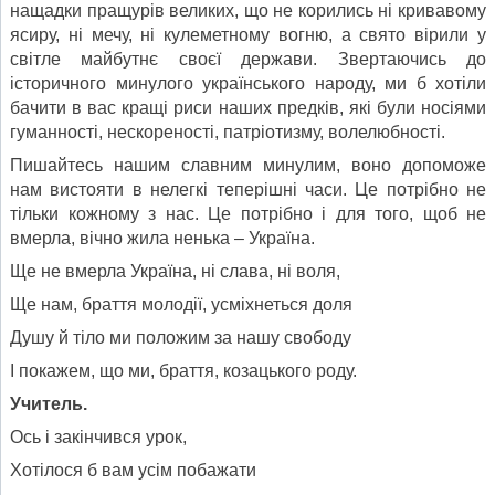
нащадки пращурів великих, що не корились ні кривавому
ясиру, ні мечу, ні кулеметному вогню, а свято вірили у
світле майбутнє своєї держави. Звертаючись до
історичного минулого українського народу, ми б хотіли
бачити в вас кращі риси наших предків, які були носіями
гуманності, нескореності, патріотизму, волелюбності.
Пишайтесь нашим славним минулим, воно допоможе
нам вистояти в нелегкі теперішні часи. Це потрібно не
тільки кожному з нас. Це потрібно і для того, щоб не
вмерла, вічно жила ненька – Україна.
Ще не вмерла Україна, ні слава, ні воля,
Ще нам, браття молодії, усміхнеться доля
Душу й тіло ми положим за нашу свободу
І покажем, що ми, браття, козацького роду.
Учитель.
Ось і закінчився урок,
Хотілося б вам усім побажати