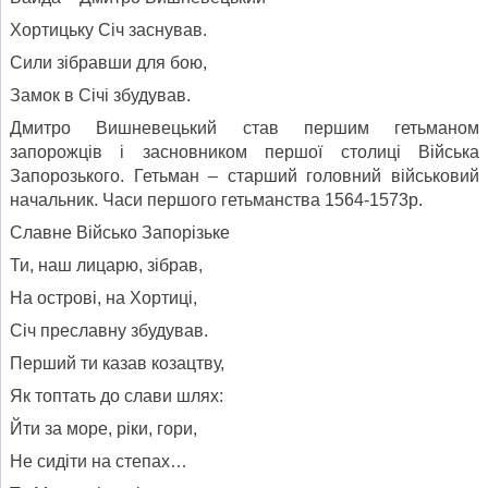
Хортицьку Січ заснував.
Сили зібравши для бою,
Замок в Січі збудував.
Дмитро Вишневецький став першим гетьманом
запорожців і засновником першої столиці Війська
Запорозького. Гетьман – старший головний військовий
начальник. Часи першого гетьманства 1564-1573р.
Славне Військо Запорізьке
Ти, наш лицарю, зібрав,
На острові, на Хортиці,
Січ преславну збудував.
Перший ти казав козацтву,
Як топтать до слави шлях:
Йти за море, ріки, гори,
Не сидіти на степах…