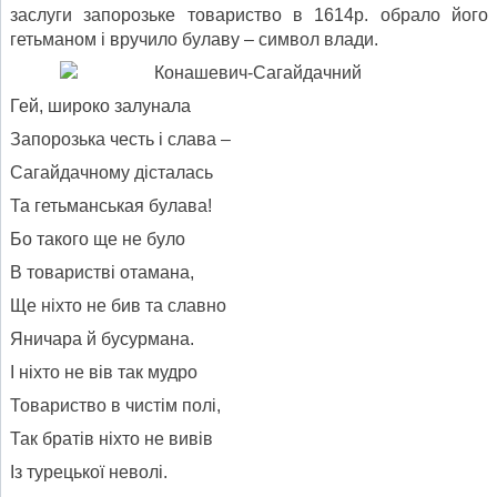
заслуги запорозьке товариство в 1614р. обрало його
гетьманом і вручило булаву – символ влади.
Гей, широко залунала
Запорозька честь і слава –
Сагайдачному дісталась
Та гетьманськая булава!
Бо такого ще не було
В товаристві отамана,
Ще ніхто не бив та славно
Яничара й бусурмана.
І ніхто не вів так мудро
Товариство в чистім полі,
Так братів ніхто не вивів
Із турецької неволі.