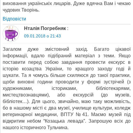
виховання українськіх лицарів. Дуже вдячна Вам і чекаю
чудових Творінь.
Відповіcти
Нталія Погребняк
:
09.01.2018 о 21:43
Загалом дуже змістовний захід. Багато цікавої
інформації, вдало підібраний матеріал з теми. Якщо
поставити перед собою завдання провести екскурс в
історію козацтва України, то кращого заходу годі й
шукати. Та я чомусь більше схиляюся до такої практики,
щоби виховні години проводити у формі зустрічей (з
художниками, істориками, бібліотекарями,
мистецтвознавцями), або екскурсій (до музеїв,
бібліотек…). Для цього, звичайно, маю таку можливість,
бо в нашому місті є два музеї, училище культури, коледж
ветеринарної медицини, ВПТУ №41. Маємо музей під
відкритим небом “Козацька левада”. Запрошую всіх до
нашого історичного Тульчина.