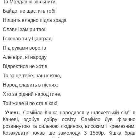
Та Молдавію звільнити,
Байдо, не щастить тобі,
Нищить владно підла зрада
Славні заміри твої.
І сконав ти у Царграді
Під руками ворогів
Але віри, ні народу
Відректися не хотів
То за це тебе, наш князю,
Народ славить в піснях:
Хто за рідний народ гине,
Той живе й по ста віках!
Учень.
Самійло Кішка народився у шляхетській сім’ї в
Каневі, здобув добру освіту. Самійло був фізично
розвинутою та сильною людиною, високим і кремезним.
Козакувати почав ще замолоду. З 1550р. Кішка брав