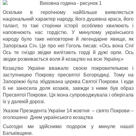
Оскільки в героїчному найбільше виявляється
національний характер народу, його душевна краса, його
талант, то такі сторінки історії особливо хвилюють і
наповнюють нас гордістю. У минулому українського
народу було таке неповторне й легендарне явище, як
Запорізька Січ. Це про неї Гоголь писав: «Ось вона Січ!
Ось те гніздо звідки вилітають горді й дужі орли. Ось
звідки розвивається воля й козацтво на всю Україну.»
Козацтво України вважало своєю покровителькою і
заступницею Покрову пресвятої Богородиці. Тому на
Запоріжжі була збудована церква Святої Покрови. І куди
б не заносила доля козаків, завжди з ними був образ
Пресвятої Покрови. Ця ікона супроводжувала і оберігала
їх у далекій дорозі.
Указом Президента України 14 жовтня – свято Покрови –
оголошено Днем українського козацтва
Сьогодні ми здійснимо подорож у минуле нашої
Батьківщини.