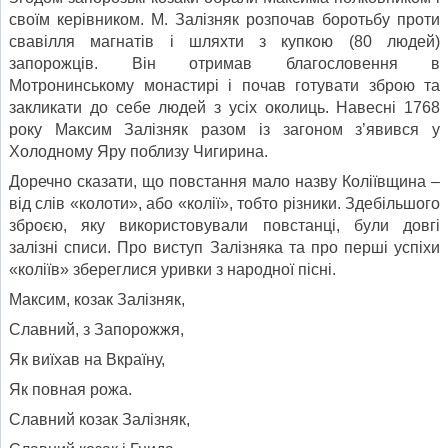
своїм керівником. М. Залізняк розпочав боротьбу проти
свавілля магнатів і шляхти з купкою (80 людей)
запорожців. Він отримав благословення в
Мотронинському монастирі і почав готувати зброю та
закликати до себе людей з усіх околиць. Навесні 1768
року Максим Залізняк разом із загоном з’явився у
Холодному Яру поблизу Чигирина.
Доречно сказати, що повстання мало назву Коліївщина –
від слів «колоти», або «колії», тобто різники. Здебільшого
зброєю, яку використовували повстанці, були довгі
залізні списи. Про виступ Залізняка та про перші успіхи
«коліїв» збереглися уривки з народної пісні.
Максим, козак Залізняк,
Славний, з Запорожжя,
Як виїхав на Вкраїну,
Як повная рожа.
Славний козак Залізняк,