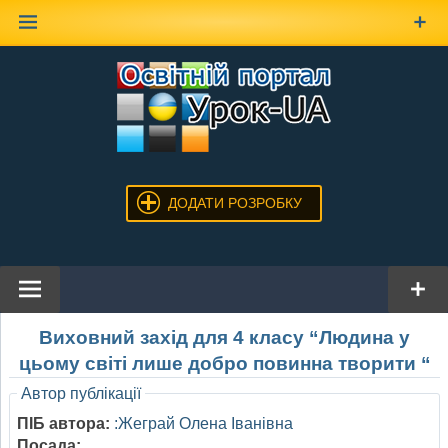
Наверх
ДОДАТИ РОЗРОБКУ
Виховний захід для 4 класу “Людина у
цьому світі лише добро повинна творити “
Автор публікації
ПІБ автора:
:Жеграй Олена Іванівна
Посада: