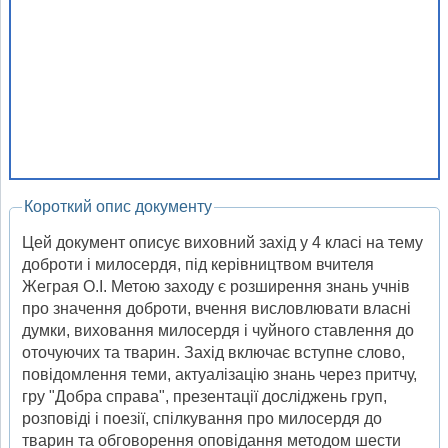
Короткий опис документу
Цей документ описує виховний захід у 4 класі на тему
доброти і милосердя, під керівництвом вчителя
Жеграя О.І. Метою заходу є розширення знань учнів
про значення доброти, вчення висловлювати власні
думки, виховання милосердя і чуйного ставлення до
оточуючих та тварин. Захід включає вступне слово,
повідомлення теми, актуалізацію знань через притчу,
гру "Добра справа", презентації досліджень груп,
розповіді і поезії, спілкування про милосердя до
тварин та обговорення оповідання методом шести