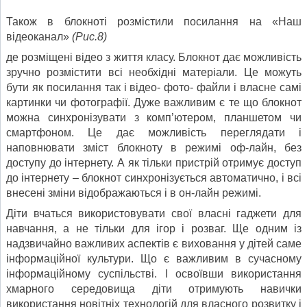
Також в блокноті розмістили посилання на «Наш
відеоканал»
(
Рис.8)
де розміщені відео з життя класу. Блокнот дає можливість
зручно розмістити всі необхідні матеріали. Це можуть
бути як посилання так і відео- фото- файли і власне самі
картинки чи фотографії. Дуже важливим є те що блокнот
можна синхронізувати з комп’ютером, планшетом чи
смартфоном. Це дає можливість переглядати і
наповнювати зміст блокноту в режимі оф-лайн, без
доступу до інтернету. А як тільки пристрій отримує доступ
до інтернету – блокнот синхронізується автоматично, і всі
внесені зміни відображаються і в он-лайн режимі.
Діти вчаться використовувати свої власні гаджети для
навчання, а не тільки для ігор і розваг. Ще одним із
надзвичайно важливих аспектів є виховання у дітей саме
інформаційної культури. Що є важливим в сучасному
інформаційному суспільстві. І освоївши використання
хмарного середовища діти отримують навички
використання новітніх технологій для власного розвитку і