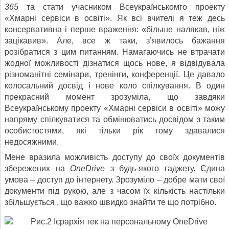
365
та стати учасником Всеукраїнськомго проекту
«Хмарні сервіси в освіті». Як всі вчителі я теж десь
консервативна і перше враження: «більше налякав, ніж
зацікавив». Але, все ж таки, з’явилось бажання
розібратися з цим питанням. Намагаючись не втрачати
жодної можливості дізнатися щось нове, я відвідувала
різноманітні семінари, тренінги, конференції. Це давало
колосальний досвід і нове коло спілкування. В один
прекрасний момент зрозуміла, що завдяки
Всеукраїнському проекту «Хмарні сервіси в освіті» можу
напряму спілкуватися та обмінюватись досвідом з таким
особистостями, які тільки рік тому здавалися
недосяжними.
Мене вразила можливість доступу до своїх документів
збережених на
OneDrive
з будь-якого гаджету. Єдина
умова – доступ до інтернету. Зрозуміло – добре мати свої
документи під рукою, але з часом їх кількість настільки
збільшується , що важко швидко знайти те що потрібно.