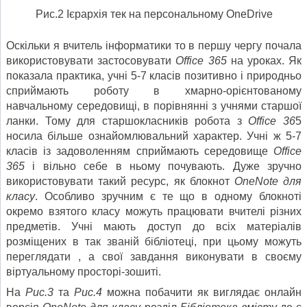
Рис.2 Ієрархія тек на персональному OneDrive
Оскільки я вчитель інформатики то в першу чергу почала
використовувати застосовувати
Office 365
на уроках. Як
показала практика, учні 5-7 класів позитивно і природньо
сприймають роботу в хмарно-орієнтованому
навчальному середовищі, в порівнянні з учнями старшої
ланки. Тому для старшокласників робота з
Office 36
5
носила більше ознайомлювальний характер. Учні ж 5-7
класів із задоволенням сприймають середовище
Office
365
і вільно себе в ньому почувають. Дуже зручно
використовувати такий ресурс, як блокнот
OneNote для
класу
. Особливо зручним є те що в одному блокноті
окремо взятого класу можуть працювати вчителі різних
предметів. Учні мають доступ до всіх матеріалів
розміщених в так званій бібліотеці, при цьому можуть
переглядати , а свої завдання виконувати в своєму
віртуальному просторі-зошиті.
На
Рис.3
та
Рис.4
можна побачити як виглядає онлайн