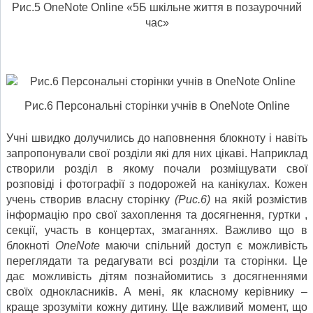
Рис.5 OneNotе Оnline «5Б шкільне життя в позаурочний
час»
Рис.6 Персональні сторінки учнів в OneNotе Оnline
Учні швидко долучились до наповнення блокноту і навіть
запропонували свої розділи які для них цікаві. Наприклад
створили розділ в якому почали розміщувати свої
розповіді і фотографії з подорожей на канікулах. Кожен
учень створив власну сторінку
(Рис.6)
на якій розмістив
інформацію про свої захоплення та досягнення, гуртки ,
секції, участь в концертах, змаганнях. Важливо що в
блокноті
OneNote
маючи спільний доступ є можливість
переглядати та редагувати всі розділи та сторінки. Це
дає можливість дітям познайомитись з досягненнями
своїх однокласників. А мені, як класному керівнику –
краще зрозуміти кожну дитину. Ще важливий момент, що