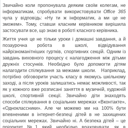
Звичайно коли пропонувала деяким своїм колегам, не
інформатикам, спробувати використовувати
Office 365
чула у відповідь: «Ну ти ж інформатик, а ми це не
зможем». Тому, ставши класним керівником вирішила
застосувати все, що знаю в роботі класного керівника.
Життя учня це не тільки уроки і домашні завдання, а й
позаурочна робота в школі, відвідування
найрізноманітніших гуртків, спортивних секцій. Одним із
завдань виховного процесу є налагодження між дітьми
дружніх стосунків. Необхідно було допомогти дітям
налагодити спілкування за межами школи. Наприклад,
потрібно обговорити участь класу в якомусь шкільному
заході, а після уроків залишатись немає можливості, так
як у кожного вже розписані заняття в музичній, художній
школі, спортивній секції. Звичайно діти знаходять
способи спілкування в соціальних мережах «Вконтакте»,
«Одноклассники». Але чи можемо ми на 100% бути
впевненими в інтернет-безпеці дітей в не захищених
соціальних мережах. Звичайно ні. А безпека дітей – це
пріоритет №1 який необхідно враховувати, як в