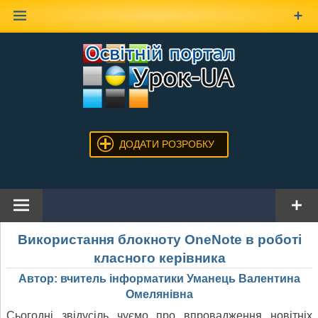
Наверх
ДОДАТИ РОЗРОБКУ
Використання блокноту OneNote в роботі
класного керівника
Автор: вчитель інформатики Уманець Валентина
Омелянівна
Сьогодні звідусіль чуємо про впровадження новітніх