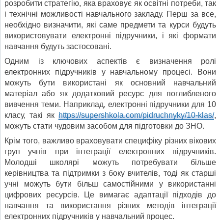
розробити стратегію, яка враховує як освітні потреби, так
і технічні можливості навчального закладу. Перш за все,
необхідно визначити, які саме предмети та курси будуть
використовувати електронні підручники, і які формати
навчання будуть застосовані.
Одним із ключових аспектів є визначення ролі
електронних підручників у навчальному процесі. Вони
можуть бути використані як основний навчальний
матеріал або як додатковий ресурс для поглибленого
вивчення теми. Наприклад, електронні підручники для 10
класу, такі як
https://supershkola.com/pidruchnyky/10-klas/
,
можуть стати чудовим засобом для підготовки до ЗНО.
Крім того, важливо враховувати специфіку різних вікових
груп учнів при інтеграції електронних підручників.
Молодші школярі можуть потребувати більше
керівництва та підтримки з боку вчителів, тоді як старші
учні можуть бути більш самостійними у використанні
цифрових ресурсів. Це вимагає адаптації підходів до
навчання та використання різних методів інтеграції
електронних підручників у навчальний процес.