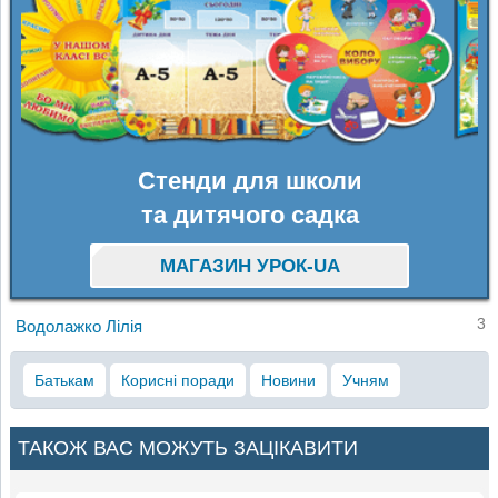
Стенди для школи
та дитячого садка
МАГАЗИН УРОК-UA
3
Водолажко Лілія
Батькам
Корисні поради
Новини
Учням
ТАКОЖ ВАС МОЖУТЬ ЗАЦІКАВИТИ