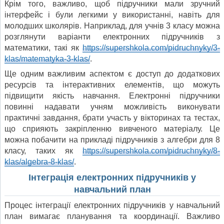
Крім того, важливо, щоб підручники мали зручний
інтерфейс і були легкими у використанні, навіть для
молодших школярів. Наприклад, для учнів 3 класу можна
розглянути варіанти електронних підручників з
математики, такі як
https://supershkola.com/pidruchnyky/3-
klas/matematyka-3-klas/
.
Ще одним важливим аспектом є доступ до додаткових
ресурсів та інтерактивних елементів, що можуть
підвищити якість навчання. Електронні підручники
повинні надавати учням можливість виконувати
практичні завдання, брати участь у вікторинах та тестах,
що сприяють закріпленню вивченого матеріалу. Це
можна побачити на прикладі підручників з алгебри для 8
класу, таких як
https://supershkola.com/pidruchnyky/8-
klas/algebra-8-klas/
.
Інтеграція електронних підручників у
навчальний план
Процес інтеграції електронних підручників у навчальний
план вимагає планування та координації. Важливо