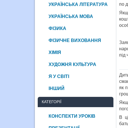
по д
УКРАЇНСЬКА ЛІТЕРАТУРА
Якщ
УКРАЇНСЬКА МОВА
кош
особ
ФІЗИКА
ФІЗИЧНЕ ВИХОВАННЯ
Зая
нар
ХІМІЯ
під 
ХУДОЖНЯ КУЛЬТУРА
Дит
Я У СВІТІ
сма
як 
ІНШИЙ
грош
КАТЕГОРІЇ
Якщ
пого
КОНСПЕКТИ УРОКІВ
В ц
бат