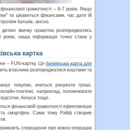
інансової грамотності – 6-7 років. Якщо
ки” та цікавиться фінансами, час дати їй
ролем батьків, звісно.
 дитині звичку грамотно розпоряджатись
 років, наша інформація точно стане у
івська картка
ини – FUN-картку. Ця
банківська карта для
вчить власника розпоряджатися коштами та
анує покупки, вчиться рахувати гроші,
онлайн-платежі, наприклад, поповнювати
 відсотки, бонуси тощо.
ються фінансовій грамотності ефективніше
т та смартфон. Саме тому Райф створив
ок.
і отримують сповіщення про кожну операцію