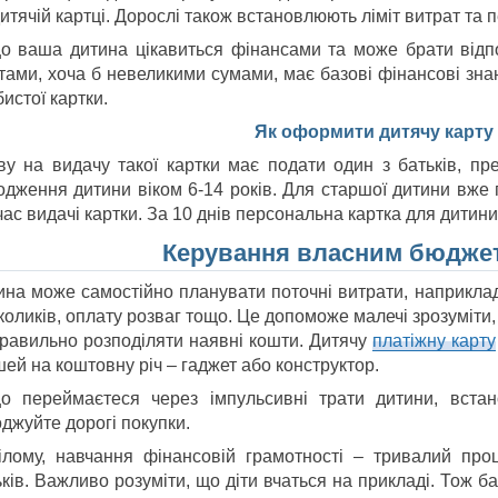
итячій картці. Дорослі також встановлюють ліміт витрат та п
о ваша дитина цікавиться фінансами та може брати відп
тами, хоча б невеликими сумами, має базові фінансові зна
истої картки.
Як оформити дитячу карту
ву на видачу такої картки має подати один з батьків, пр
одження дитини віком 6-14 років. Для старшої дитини вже п
час видачі картки. За 10 днів персональна картка для дитини
Керування власним бюдже
ина може самостійно планувати поточні витрати, наприклад
коликів, оплату розваг тощо. Це допоможе малечі зрозуміти
правильно розподіляти наявні кошти. Дитячу
платіжну карту
ей на коштовну річ – гаджет або конструктор.
о переймаєтеся через імпульсивні трати дитини, встано
джуйте дорогі покупки.
ілому, навчання фінансовій грамотності – тривалий проц
ьків. Важливо розуміти, що діти вчаться на прикладі. Тож 