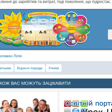
лення до заробітків та витрат, тоді покоління, що підростає,
олажко Лілія
атькам
Корисні поради
Учням
КОЖ ВАС МОЖУТЬ ЗАЦІКАВИТИ