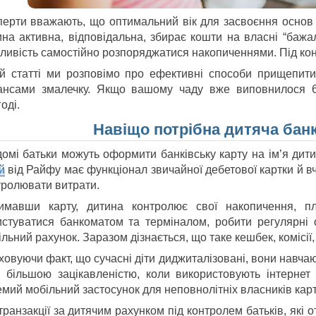
перти вважають, що оптимальний вік для засвоєння основ ф
ина активна, відповідальна, збирає кошти на власні “бажал
ливість самостійно розпоряджатися накопиченнями. Під конт
ій статті ми розповімо про ефективні способи прищепити
ансами змалечку. Якщо вашому чаду вже виповнилося 6
годі.
Навіщо потрібна дитяча банк
домі батьки можуть оформити банківську карту на імʼя дит
й
від Райфу має функціонал звичайної дебетової картки й 
тролювати витрати.
имавши карту, дитина контролює свої накопичення, пл
истуватися банкоматом та терміналом, робити регулярні 
льний рахунок. Заразом дізнається, що таке кешбек, комісії,
ховуючи факт, що сучасні діти диджиталізовані, вони навча
з більшою зацікавленістю, коли використовують інтерне
емий мобільний застосунок для неповнолітніх власників карт
 транзакції за дитячим рахунком під контролем батьків, як