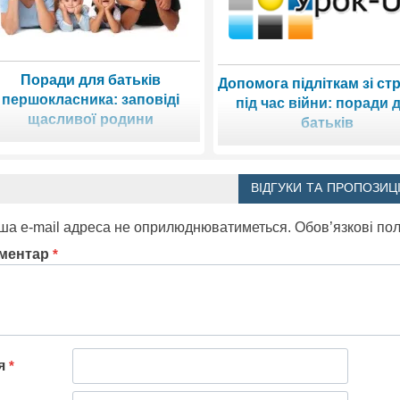
Поради для батьків
Допомога підліткам зі ст
першокласника: заповіді
під час війни: поради 
щасливої родини
батьків
ВІДГУКИ ТА ПРОПОЗИЦІ
ша e-mail адреса не оприлюднюватиметься.
Обов’язкові по
ментар
*
'я
*