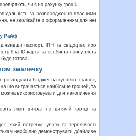
еревіряють, чи є на рахунку гроші.
овідальність за розпорядження власними
ння, не зволікайте з оформленням для неї
 у Райф
едʼявивши паспорт, ІПН та свідоцтво про
отрібна ID-карта та особиста присутність
 буде готова.
том змалечку
, розподіляти бюджет на купівлю іграшок,
, на що витрачається найбільше грошей, та
можна використовувати для накопичення
віть ліміт витрат по дитячій картці та
ес, який потребує уваги та терплячості
батькам необхідно демонструвати дбайливе