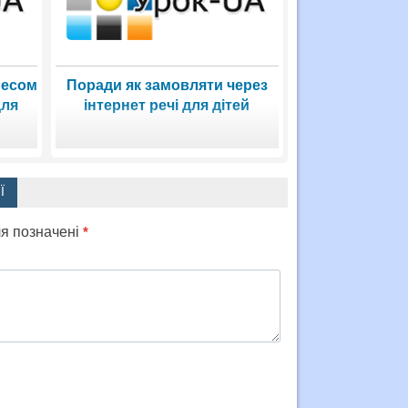
ресом
Поради як замовляти через
для
інтернет речі для дітей
Ї
ля позначені
*