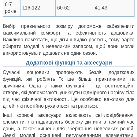
6-7
116-122
60-62
41-43
років
Вибір правильного розміру допоможе забезпечити
максимальний комфорт та ефективність дощовика.
Важливо пам’ятати, що діти швидко ростуть, тому варто
обирати моделі з невеликим запасом, щоб вони могли
використовувати дощовик не один сезон.
Додаткові функції та аксесуари
Сучасні дощовики пропонують безліч додаткових
функцій, які роблять їх ще більш практичними та
зручними. Одна з таких функцій — це вентиляційні
отвори, які допомагають уникнути надмірного нагріву тіла
під час фізичної активності. Це особливо важливо для
дітей, які постійно рухаються та граються.
Інші корисні аксесуари включають світловідбиваючі
елементи, які підвищують безпеку дитини в темний час
доби, а також кишені для зберігання невеликих речей.
Деякі моделі оснащені регульованими елементами,