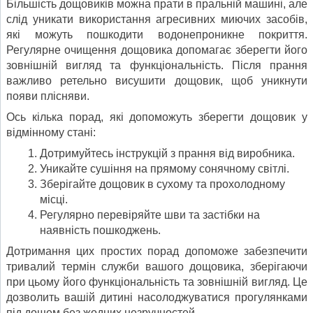
Більшість дощовиків можна прати в пральній машині, але
слід уникати використання агресивних миючих засобів,
які можуть пошкодити водонепроникне покриття.
Регулярне очищення дощовика допомагає зберегти його
зовнішній вигляд та функціональність. Після прання
важливо ретельно висушити дощовик, щоб уникнути
появи плісняви.
Ось кілька порад, які допоможуть зберегти дощовик у
відмінному стані:
Дотримуйтесь інструкцій з прання від виробника.
Уникайте сушіння на прямому сонячному світлі.
Зберігайте дощовик в сухому та прохолодному
місці.
Регулярно перевіряйте шви та застібки на
наявність пошкоджень.
Дотримання цих простих порад допоможе забезпечити
тривалий термін служби вашого дощовика, зберігаючи
при цьому його функціональність та зовнішній вигляд. Це
дозволить вашій дитині насолоджуватися прогулянками
під дощем без жодних незручностей.