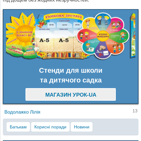
Стенди для школи
та дитячого садка
МАГАЗИН УРОК-UA
13
Водолажко Лілія
Батькам
Корисні поради
Новини