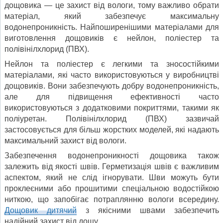
дощовика — це захист від вологи, тому важливо обрати
матеріал, який забезпечує максимальну
водонепроникність. Найпоширенішими матеріалами для
виготовлення дощовиків є нейлон, поліестер та
полівінілхлорид (ПВХ).
Нейлон та поліестер є легкими та зносостійкими
матеріалами, які часто використовуються у виробництві
дощовиків. Вони забезпечують добру водонепроникність,
але для підвищення ефективності часто
використовуються з додатковими покриттями, такими як
поліуретан. Полівінілхлорид (ПВХ) зазвичай
застосовується для більш жорстких моделей, які надають
максимальний захист від вологи.
Забезпечення водонепроникності дощовика також
залежить від якості швів. Герметизація швів є важливим
аспектом, який не слід ігнорувати. Шви можуть бути
проклеєними або прошитими спеціальною водостійкою
ниткою, що запобігає потраплянню вологи всередину.
Дощовик дитячий
з якісними швами забезпечить
надійний захист від дощу.