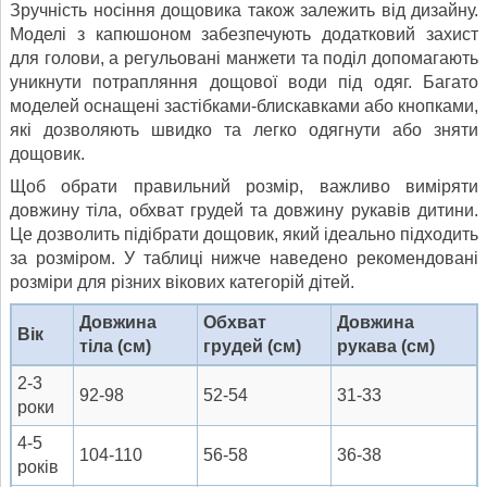
Зручність носіння дощовика також залежить від дизайну.
Моделі з капюшоном забезпечують додатковий захист
для голови, а регульовані манжети та поділ допомагають
уникнути потрапляння дощової води під одяг. Багато
моделей оснащені застібками-блискавками або кнопками,
які дозволяють швидко та легко одягнути або зняти
дощовик.
Щоб обрати правильний розмір, важливо виміряти
довжину тіла, обхват грудей та довжину рукавів дитини.
Це дозволить підібрати дощовик, який ідеально підходить
за розміром. У таблиці нижче наведено рекомендовані
розміри для різних вікових категорій дітей.
Довжина
Обхват
Довжина
Вік
тіла (см)
грудей (см)
рукава (см)
2-3
92-98
52-54
31-33
роки
4-5
104-110
56-58
36-38
років