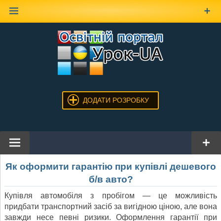
Наверх
ДОДАТИ РОЗРОБКУ
Як оформити гарантію при купівлі дешевого
б/в авто?
Купівля автомобіля з пробігом — це можливість
придбати транспортний засіб за вигідною ціною, але вона
завжди несе певні ризики. Оформлення гарантії при