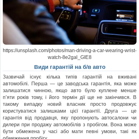
https://unsplash.com/photos/man-driving-a-car-wearing-wrist-
watch-8e2gal_GIE8
Види гарантій на б/в авто
Зазвичай існує кілька типів гарантій на вживані
автомобілі. Перша — це заводська гарантія, яка може
залишатися чинною, якщо авто було куплене менше
п’яти років тому, і його термін дії ще не закінчився. В
такому випадку новий власник просто продовжує
користуватися залишками цієї гарантії. Друга — це
гарантія від продавця, яку пропонують автосалони чи
дилери при продажу автомобілів з пробігом. Вона може
бути обмежена у часі або мати певні умови, такі як
обмеження пробігу.