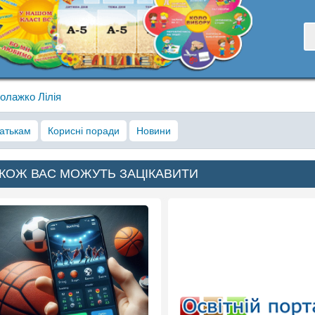
олажко Лілія
атькам
Корисні поради
Новини
КОЖ ВАС МОЖУТЬ ЗАЦІКАВИТИ