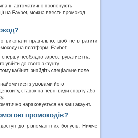
омпанії автоматично пропонують
ії на Favbet, можна ввести промокод
окод?
о виконати правильно, щоб не втратити
омокоду на платформі Favbet:
, спершу необхідно зареєструватися на
о увійти до свого акаунту.
стому кабінеті знайдіть спеціальне поле
знайомитися з умовами його
епозиту, ставок на певні види спорту або
у.
томатично нараховується на ваш акаунт.
помогою промокодів?
доступ до різноманітних бонусів. Нижче