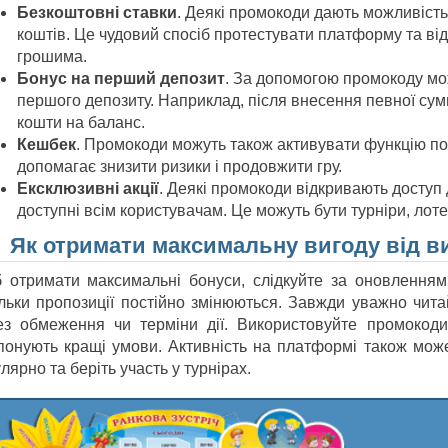
Безкоштовні ставки
. Деякі промокоди дають можливість
коштів. Це чудовий спосіб протестувати платформу та ві
грошима.
Бонус на перший депозит
. За допомогою промокоду мо
першого депозиту. Наприклад, після внесення певної сум
кошти на баланс.
Кешбек
. Промокоди можуть також активувати функцію п
допомагає знизити ризики і продовжити гру.
Ексклюзивні акції
. Деякі промокоди відкривають доступ д
доступні всім користувачам. Це можуть бути турніри, лоте
Як отримати максимальну вигоду від в
 отримати максимальні бонуси, слідкуйте за оновленням
ільки пропозиції постійно змінюються. Завжди уважно чита
ез обмеження чи терміни дії. Використовуйте промокоди
понують кращі умови. Активність на платформі також може
лярно та беріть участь у турнірах.