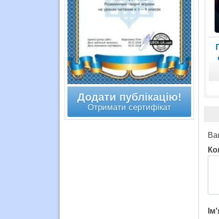
Додати публікацію!
Отримати сертифікат
Ва
Ко
Ім