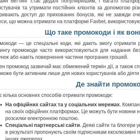
айн беттинг стає дедалі популярнішим, і багато платфо
истувачів та утримати постійних клієнтів за допомогою різ
кривають доступ до прихованих бонусів, які не завжди оч
уси, що можна отримати на платформі Favbet, використову
Що таке промокоди і як во
мокоди — це спеціальні коди, які дають змогу отримати р
тингу промокоди часто використовуються для надання без
унок або навіть повернення частини програних грошей.
ен промокод зазвичай має обмежений термін дії, а також с
може бути активним лише для нових користувачів або діяти 
Де знайти промок
є кілька основних способів отримати промокоди:
На офіційних сайтах та у соціальних мережах
. Компан
на своїх офіційних платформах. Це можуть бути новини на
розсилки електронною поштою.
Спеціальні партнерські сайти
. Деякі сайти та блогери 
в результаті пропонують своїм підписникам ексклюзивні 
інших джерелах.