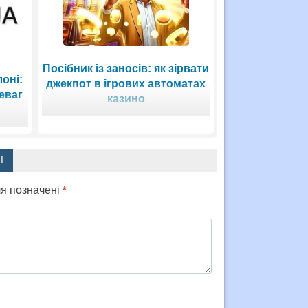
Посібник із заносів: як зірвати
оні:
джекпот в ігрових автоматах
еваг
казино
Ї
ля позначені
*