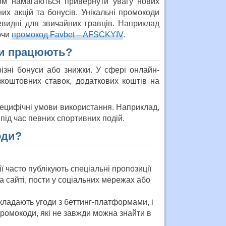
рм намагаються привернути увагу нових
них акцій та бонусів. Унікальні промокоди
евидні для звичайних гравців. Наприклад
ючи
промокод Favbet – AFSCKYIV
.
ни працюють?
ізні бонуси або знижки. У сфері онлайн-
коштовних ставок, додаткових коштів на
пецифічні умови використання. Наприклад,
під час певних спортивних подій.
оди?
ії часто публікують спеціальні пропозиції
 сайті, пости у соціальних мережах або
укладають угоди з беттинг-платформами, і
промокоди, які не завжди можна знайти в