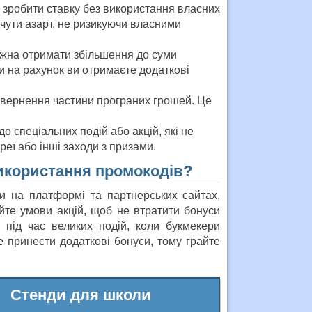
 зробити ставку без використання власних
дчути азарт, не ризикуючи власними
жна отримати збільшення до суми
и на рахунок ви отримаєте додаткові
овернення частини програних грошей. Це
о спеціальних подій або акцій, які не
реї або інші заходи з призами.
икористання промокодів?
и на платформі та партнерських сайтах,
йте умови акцій, щоб не втратити бонуси
 під час великих подій, коли букмекери
 принести додаткові бонуси, тому грайте
Стенди для школи