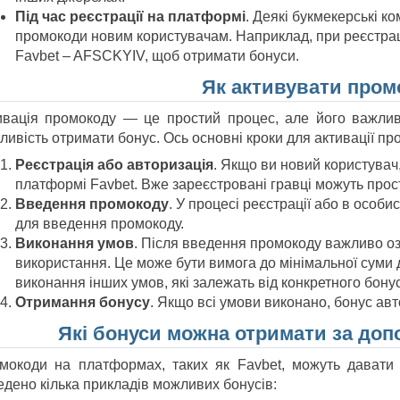
Під час реєстрації на платформі
. Деякі букмекерські к
промокоди новим користувачам. Наприклад, при реєстрац
Favbet – AFSCKYIV, щоб отримати бонуси.
Як активувати пром
ивація промокоду — це простий процес, але його важлив
ливість отримати бонус. Ось основні кроки для активації пр
Реєстрація або авторизація
. Якщо ви новий користувач
платформі Favbet. Вже зареєстровані гравці можуть прост
Введення промокоду
. У процесі реєстрації або в особи
для введення промокоду.
Виконання умов
. Після введення промокоду важливо о
використання. Це може бути вимога до мінімальної суми д
виконання інших умов, які залежать від конкретного бонус
Отримання бонусу
. Якщо всі умови виконано, бонус ав
Які бонуси можна отримати за до
мокоди на платформах, таких як Favbet, можуть давати 
едено кілька прикладів можливих бонусів: