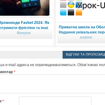
Промокоди Favbet 2024: Як
Приватна школа на Обол
отримати фріспіни та інші
Надання унікальних пер
бонуси
освіти
ВІДГУКИ ТА ПРОПОЗИЦІ
ша e-mail адреса не оприлюднюватиметься.
Обов’язкові по
ментар
*
'я
*