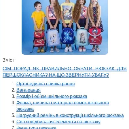
Зміст
СІМ ПОРАД ЯК ПРАВИЛЬНО ОБРАТИ РЮКЗАК ДЛЯ
ПЕРШОКЛАСНИКА? НА ЩО ЗВЕРНУТИ УВАГУ?
Ортопедична спинка ранця
Вага ранця
Розмір і об`єм шкільного рюкзака
Форма, ширина і матеріал лямок шкільного
рюкзака
Нагрудний ремінь в конструкції шкільного рюкзака
Світловідбиваючі елементи на рюкзаку
Фурнітура рюкзака