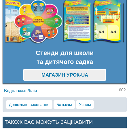
Стенди для школи
та дитячого садка
МАГАЗИН УРОК-UA
602
Водолажко Лілія
Дошкільне виховання
Батькам
Учням
ТАКОЖ ВАС МОЖУТЬ ЗАЦІКАВИТИ