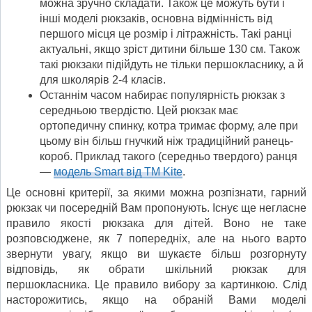
можна зручно складати. Також це можуть бути і
інші моделі рюкзаків, основна відмінність від
першого місця це розмір і літражність. Такі ранці
актуальні, якщо зріст дитини більше 130 см. Також
такі рюкзаки підійдуть не тільки першокласнику, а й
для школярів 2-4 класів.
Останнім часом набирає популярність рюкзак з
середньою твердістю. Цей рюкзак має
ортопедичну спинку, котра тримає форму, але при
цьому він більш гнучкий ніж традиційний ранець-
короб. Приклад такого (середньо твердого) ранця
—
модель Smart від ТМ Kite
.
Це основні критерії, за якими можна розпізнати, гарний
рюкзак чи посередній Вам пропонують. Існує ще негласне
правило якості рюкзака для дітей. Воно не таке
розповсюджене, як 7 попередніх, але на нього варто
звернути увагу, якщо ви шукаєте більш розгорнуту
відповідь, як обрати шкільний рюкзак для
першокласника. Це правило вибору за картинкою. Слід
насторожитись, якщо на обраній Вами моделі