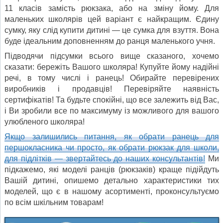
11 класів замість рюкзака, або на зміну йому. Для
маленьких школярів цей варіант є найкращим. Єдину
сумку, яку слід купити дитині — це сумка для взуття. Вона
буде ідеальним доповненням до ранця маленького учня.
Підводячи підсумки всього вище сказаного, хочемо
сказати: бережіть Вашого школяра! Купуйте йому надійні
речі, в тому числі і ранець! Обирайте перевірених
виробників і продавців! Перевіряйте наявність
сертифікатів! Та будьте спокійні, що все залежить від Вас,
і Ви зробили все по максимуму із можливого для вашого
улюбленого школяра!
Якщо залишились питання, як обрати ранець для
першокласника чи просто, як обрати рюкзак для школи,
для підлітків — звертайтесь до наших консультантів!
Ми
підкажемо, які моделі ранців (рюкзаків) краще підійдуть
Вашій дитині, опишемо детально характеристики тих
моделей, що є в нашому асортименті, проконсультуємо
по всім шкільним товарам!