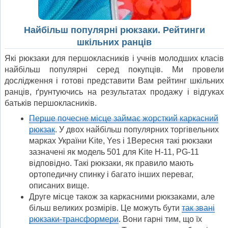
Найбільш популярні рюкзаки. Рейтинги
шкільних ранців
Які рюкзаки для першокласників і учнів молодших класів
найбільш популярні серед покупців. Ми провели
дослідження і готові представити Вам рейтинг шкільних
ранців, ґрунтуючись на результатах продажу і відгуках
батьків першокласників.
Перше почесне місце займає жорсткий каркасний
рюкзак
. У двох найбільш популярних торгівельних
марках України Kite, Yes і 1Вересня такі рюкзаки
зазначені як модель 501 для Kite H-11, PG-11
відповідно. Такі рюкзаки, як правило мають
ортопедичну спинку і багато інших переваг,
описаних вище.
Друге місце також за каркасними рюкзаками, але
більш великих розмірів. Це можуть бути
так звані
рюкзаки-трансформери
. Вони гарні тим, що їх