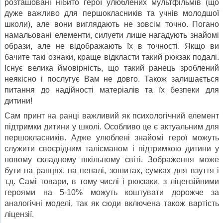
розташовані нібито герої улюблених мультфільмів (що
дуже важливо для першокласників та учнів молодшої
школи), але вони виглядають не зовсім точно. Погано
намальовані елементи, силуети лише нагадують знайомі
образи, але не відображають їх в точності. Якщо ви
бачите такі ознаки, краще відкласти такий рюкзак подалі.
Існує велика ймовірність, що такий ранець зроблений
неякісно і послугує Вам не довго. Також залишається
питання до надійності матеріалів та їх безпеки для
дитини!
Сам принт на ранці важливий як психологічний елемент
підтримки дитини у школі. Особливо це є актуальним для
першокласників. Адже улюблені знайомі герої можуть
служити своєрідним талісманом і підтримкою дитини у
новому складному шкільному світі. Зображення може
бути на ранцях, на пеналі, зошитах, сумках для взуття і
т.д. Самі товари, в тому числі і рюкзаки, з ліцензійними
героями на 5-10% можуть коштувати дорожче за
аналогічні моделі, так як сюди включена також вартість
ліцензії.