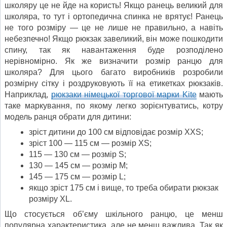
школяру це не йде на користь! Якщо ранець великий для
школяра, то тут і ортопедична спинка не врятує! Ранець
не того розміру — це не лише не правильно, а навіть
небезпечно! Якщо рюкзак завеликий, він може пошкодити
спину, так як навантаження буде розподілено
нерівномірно. Як же визначити розмір ранцю для
школяра? Для цього багато виробників розробили
розмірну сітку і роздруковують її на етикетках рюкзаків.
Наприклад,
рюкзаки німецької торгової марки Kite
мають
таке маркування, по якому легко зорієнтуватись, котру
модель ранця обрати для дитини:
зріст дитини до 100 см відповідає розмір XXS;
зріст 100 — 115 см — розмір XS;
115 — 130 см — розмір S;
130 — 145 см — розмір M;
145 — 175 см — розмір L;
якщо зріст 175 см і вище, то треба обирати рюкзак
розміру XL.
Що стосується об’єму шкільного ранцю, це менш
популярна характеристика, але не менш важлива. Так як