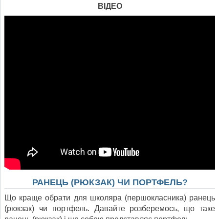
ВІДЕО
РАНЕЦЬ (РЮКЗАК) ЧИ ПОРТФЕЛЬ?
Що краще обрати для школяра (першокласника) ранець
(рюкзак) чи портфель. Давайте розберемось, що таке