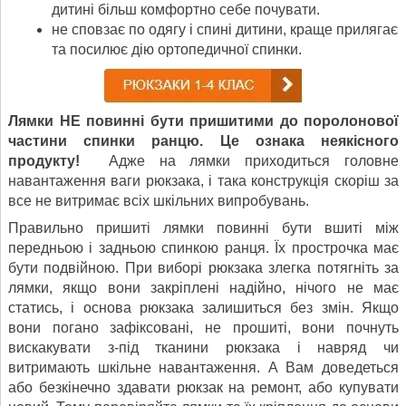
дитині більш комфортно себе почувати.
не сповзає по одягу і спині дитини, краще прилягає
та посилює дію ортопедичної спинки.
Лямки НЕ повинні бути пришитими до поролонової
частини спинки ранцю. Це ознака неякісного
продукту!
Адже на лямки приходиться головне
навантаження ваги рюкзака, і така конструкція скоріш за
все не витримає всіх шкільних випробувань.
Правильно пришиті лямки повинні бути вшиті між
передньою і задньою спинкою ранця. Їх прострочка має
бути подвійною. При виборі рюкзака злегка потягніть за
лямки, якщо вони закріплені надійно, нічого не має
статись, і основа рюкзака залишиться без змін. Якщо
вони погано зафіксовані, не прошиті, вони почнуть
вискакувати з-під тканини рюкзака і навряд чи
витримають шкільне навантаження. А Вам доведеться
або безкінечно здавати рюкзак на ремонт, або купувати