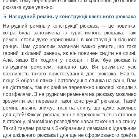
новий. Тому перевіряйте лямки та їх кріплення до основи
рюкзака дуже уважно!
5. Нагрудний ремінь у конструкції шкільного рюкзака
Нагрудний ремінь у конструкції рюкзака — це новинка,
котра була запозичена із туристичного рюкзака. Такі
ремені стали дуже корисними і в конструкції шкільного
ранця. Нам дорослим зазвичай важко уявити, що таке
гарний шкільний ранець, як він повинен сидіти на спині.
Але, якщо Ви ходили у походи, і Вас був рюкзак із
нагрудним ременем, напевно що, Ви розумієте усю
важливість такого пристосування для рюкзака. Навіть,
якщо S-образні лямки і ортопедична спинка на ранці Вам
не дістались, так як раніше переважно школярі ходили з
портфелями. З нагрудними ременем на рюкзаку можливо
зрозуміти всі переваги такої конструкції рюкзака. Такий
ремінь значно знижує тиск на спину, що дуже важливо
для дітей! Фіксує рюкзак, він не перекошується із сторони
в сторону, рівномірно розподіляє навантаження на спину.
Такий тандем разом з S-образними лямками є ідеальним
для шкільного рюкзака і для ще не сформованого хребта