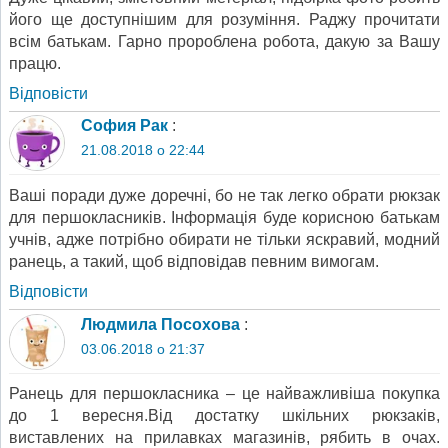
його ще доступнішим для розуміння. Раджу прочитати
всім батькам. Гарно пророблена робота, дакую за Вашу
працю.
Відповіcти
София Рак
:
21.08.2018 о 22:44
Ваші поради дуже доречні, бо не так легко обрати рюкзак
для першокласників. Інформація буде корисною батькам
учнів, адже потрібно обирати не тільки яскравий, модний
ранець, а такий, щоб відповідав певним вимогам.
Відповіcти
Людмила Посохова
:
03.06.2018 о 21:37
Ранець для першокласника – це найважливіша покупка
до 1 вересня.Від достатку шкільних рюкзаків,
виставлених на прилавках магазинів, рябить в очах.