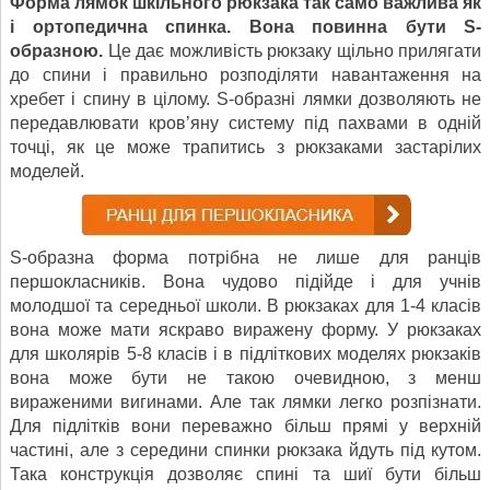
Форма лямок шкільного рюкзака так само важлива як
і ортопедична спинка. Вона повинна бути S-
образною.
Це дає можливість рюкзаку щільно прилягати
до спини і правильно розподіляти навантаження на
хребет і спину в цілому. S-образні лямки дозволяють не
передавлювати кров’яну систему під пахвами в одній
точці, як це може трапитись з рюкзаками застарілих
моделей.
S-образна форма потрібна не лише для ранців
першокласників. Вона чудово підійде і для учнів
молодшої та середньої школи. В рюкзаках для 1-4 класів
вона може мати яскраво виражену форму. У рюкзаках
для школярів 5-8 класів і в підліткових моделях рюкзаків
вона може бути не такою очевидною, з менш
вираженими вигинами. Але так лямки легко розпізнати.
Для підлітків вони переважно більш прямі у верхній
частині, але з середини спинки рюкзака йдуть під кутом.
Така конструкція дозволяє спині та шиї бути більш