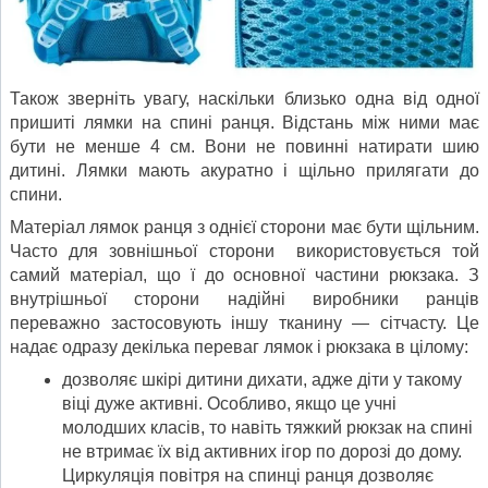
Також зверніть увагу, наскільки близько одна від одної
пришиті лямки на спині ранця. Відстань між ними має
бути не менше 4 см. Вони не повинні натирати шию
дитині. Лямки мають акуратно і щільно прилягати до
спини.
Матеріал лямок ранця з однієї сторони має бути щільним.
Часто для зовнішньої сторони використовується той
самий матеріал, що ї до основної частини рюкзака. З
внутрішньої сторони надійні виробники ранців
переважно застосовують іншу тканину — сітчасту. Це
надає одразу декілька переваг лямок і рюкзака в цілому:
дозволяє шкірі дитини дихати, адже діти у такому
віці дуже активні. Особливо, якщо це учні
молодших класів, то навіть тяжкий рюкзак на спині
не втримає їх від активних ігор по дорозі до дому.
Циркуляція повітря на спинці ранця дозволяє