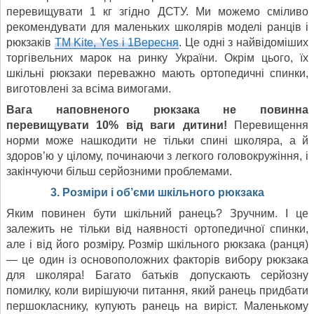
перевищувати 1 кг згідно ДСТУ. Ми можемо сміливо
рекомендувати для маленьких школярів моделі ранців і
рюкзаків
ТМ Kite, Yes і 1Вересня
. Це одні з найвідоміших
торгівельних марок на ринку України. Окрім цього, їх
шкільні рюкзаки переважно мають ортопедичні спинки,
виготовлені за всіма вимогами.
Вага наповненого рюкзака не повинна
перевищувати 10% від ваги дитини!
Перевищення
норми може нашкодити не тільки спині школяра, а й
здоров’ю у цілому, починаючи з легкого головокружіння, і
закінчуючи більш серйозними проблемами.
3. Розміри і об’єми шкільного рюкзака
Яким повинен бути шкільний ранець? Зручним. І це
залежить не тільки від наявності ортопедичної спинки,
але і від його розміру. Розмір шкільного рюкзака (ранця)
— це один із основоположних факторів вибору рюкзака
для школяра! Багато батьків допускають серйозну
помилку, коли вирішуючи питання, який ранець придбати
першокласнику, купують ранець на виріст. Маленькому