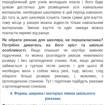
передбачений для учнів молодших класів і його буде
цілком достатньо для розміщення усіх навчальних
матеріалів, необхідних школяреві в цей період навчання.
До того ж, для школярів існують також сумки для взуття,
тому місце у ранцях можна відвести тільки навчальним
матеріалам. Змінне взуття та одяг завжди можна
покласти окремо від ранця.
Як обрати рюкзак для школяра, не першокласника?
Потрібно дивитись на його зріст та шкільні
особливості.
Якщо планшет чи ноутбук замінює
підручники, то можна розглядати рюкзак невеликого
розміру і без ортопедичної спинки. Але, якщо дитина
займається у гуртках після школи, і для цього їй
необхідно мати з собою якісь речі, тоді, звісно, слід
обирати більші розміри рюкзака, і, можливо, з
ортопедичною спинкою. Тут і підліткам підійдуть рюкзаки
з ортопедичною спинкою.
4. Форма, ширина і матеріал лямок шкільного
рюкзака