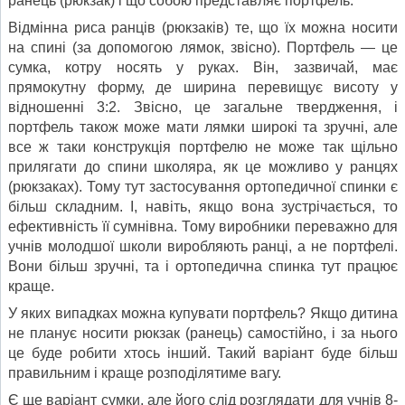
ранець (рюкзак) і що собою представляє портфель.
Відмінна риса ранців (рюкзаків) те, що їх можна носити
на спині (за допомогою лямок, звісно). Портфель — це
сумка, котру носять у руках. Він, зазвичай, має
прямокутну форму, де ширина перевищує висоту у
відношенні 3:2. Звісно, це загальне твердження, і
портфель також може мати лямки широкі та зручні, але
все ж таки конструкція портфелю не може так щільно
прилягати до спини школяра, як це можливо у ранцях
(рюкзаках). Тому тут застосування ортопедичної спинки є
більш складним. І, навіть, якщо вона зустрічається, то
ефективність її сумнівна. Тому виробники переважно для
учнів молодшої школи виробляють ранці, а не портфелі.
Вони більш зручні, та і ортопедична спинка тут працює
краще.
У яких випадках можна купувати портфель? Якщо дитина
не планує носити рюкзак (ранець) самостійно, і за нього
це буде робити хтось інший. Такий варіант буде більш
правильним і краще розподілятиме вагу.
Є ще варіант сумки, але його слід розглядати для учнів 8-