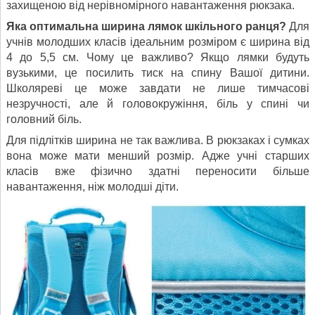
захищеною від нерівномірного навантаження рюкзака.
Яка оптимальна ширина лямок шкільного ранця?
Для
учнів молодших класів ідеальним розміром є ширина від
4 до 5,5 см. Чому це важливо? Якщо лямки будуть
вузькими, це посилить тиск на спину Вашої дитини.
Школяреві це може завдати не лише тимчасові
незручності, але й головокружіння, біль у спині чи
головний біль.
Для підлітків ширина не так важлива. В рюкзаках і сумках
вона може мати менший розмір. Адже учні старших
класів вже фізично здатні переносити більше
навантаження, ніж молодші діти.