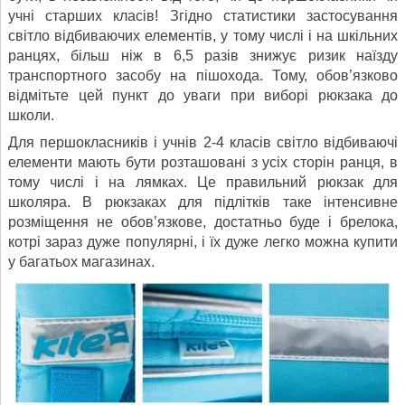
учні старших класів! Згідно статистики застосування
світло відбиваючих елементів, у тому числі і на шкільних
ранцях, більш ніж в 6,5 разів знижує ризик наїзду
транспортного засобу на пішохода. Тому, обов’язково
відмітьте цей пункт до уваги при виборі рюкзака до
школи.
Для першокласників і учнів 2-4 класів світло відбиваючі
елементи мають бути розташовані з усіх сторін ранця, в
тому числі і на лямках. Це правильний рюкзак для
школяра. В рюкзаках для підлітків таке інтенсивне
розміщення не обов’язкове, достатньо буде і брелока,
котрі зараз дуже популярні, і їх дуже легко можна купити
у багатьох магазинах.