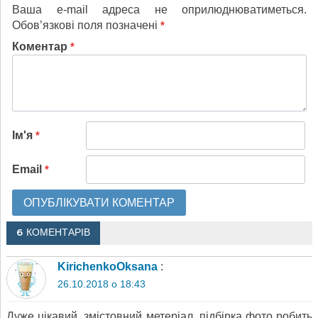
Ваша e-mail адреса не оприлюднюватиметься.
Обов’язкові поля позначені
*
Коментар
*
Ім'я
*
Email
*
6 КОМЕНТАРІВ
KirichenkoOksana
:
26.10.2018 о 18:43
Дуже цікавий, змістовний метеріал, підбірка фото робить