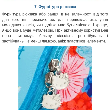
7. Фурнітура рюкзака
Фурнітура рюкзака або ранця, в не залежності від того
для кого він призначений: для першокласника, учня
молодших класів, чи підлітка має бути якісною, і краще,
якщо вона буде металевою. При активному користуванні
вона витримує більшу кількість розстібувань і
застібувань, і є менш ламкою, аніж пластикові елементи.