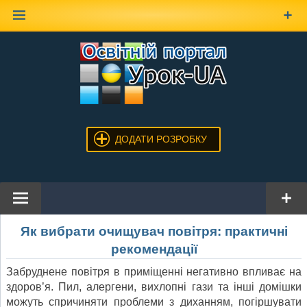
Наверх
ДОДАТИ РОЗРОБКУ
Як вибрати очищувач повітря: практичні
рекомендації
Забруднене повітря в приміщенні негативно впливає на
здоров’я. Пил, алергени, вихлопні гази та інші домішки
можуть спричиняти проблеми з диханням, погіршувати