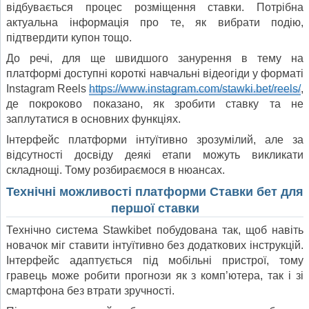
відбувається процес розміщення ставки. Потрібна
актуальна інформація про те, як вибрати подію,
підтвердити купон тощо.
До речі, для ще швидшого занурення в тему на
платформі доступні короткі навчальні відеогіди у форматі
Instagram Reels
https://www.instagram.com/stawki.bet/reels/
,
де покроково показано, як зробити ставку та не
заплутатися в основних функціях.
Інтерфейс платформи інтуїтивно зрозумілий, але за
відсутності досвіду деякі етапи можуть викликати
складнощі. Тому розбираємося в нюансах.
Технічні можливості платформи Ставки бет для
першої ставки
Технічно система Stawkibet побудована так, щоб навіть
новачок міг ставити інтуїтивно без додаткових інструкцій.
Інтерфейс адаптується під мобільні пристрої, тому
гравець може робити прогнози як з комп’ютера, так і зі
смартфона без втрати зручності.