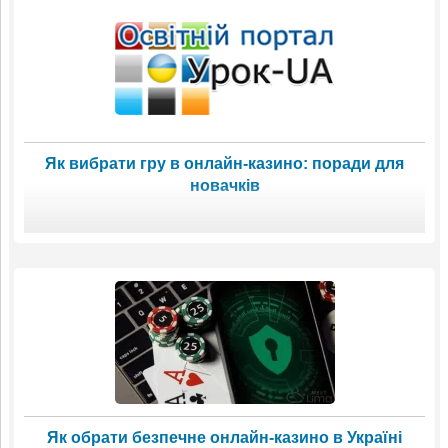
Як вибрати гру в онлайн-казино: поради для
новачків
Як обрати безпечне онлайн-казино в Україні