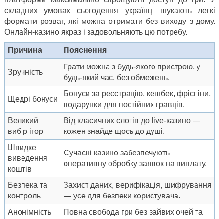
складних умовах сьогодення українці шукають легкі
формати розваг, які можна отримати без виходу з дому.
Онлайн-казино якраз і задовольняють цю потребу.
Причина
Пояснення
Грати можна з будь-якого пристрою, у
Зручність
будь-який час, без обмежень.
Бонуси за реєстрацію, кешбек, фріспіни,
Щедрі бонуси
подарунки для постійних гравців.
Великий
Від класичних слотів до live-казино —
вибір ігор
кожен знайде щось до душі.
Швидке
Сучасні казино забезпечують
виведення
оперативну обробку заявок на виплату.
коштів
Безпека та
Захист даних, верифікація, шифрування
контроль
— усе для безпеки користувача.
Анонімність
Повна свобода гри без зайвих очей та