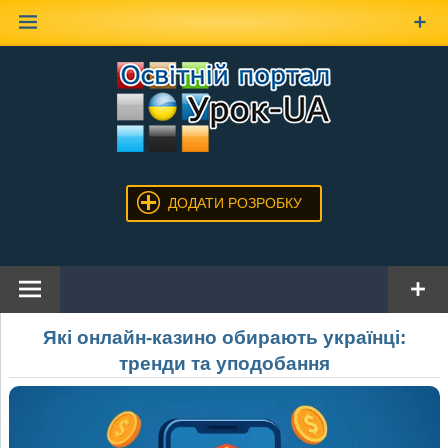
Наверх
ДОДАТИ РОЗРОБКУ
Які онлайн-казино обирають українці:
тренди та уподобання