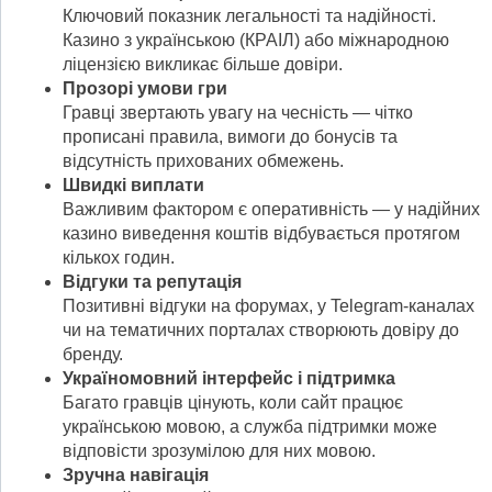
Ключовий показник легальності та надійності.
Казино з українською (КРАІЛ) або міжнародною
ліцензією викликає більше довіри.
Прозорі умови гри
Гравці звертають увагу на чесність — чітко
прописані правила, вимоги до бонусів та
відсутність прихованих обмежень.
Швидкі виплати
Важливим фактором є оперативність — у надійних
казино виведення коштів відбувається протягом
кількох годин.
Відгуки та репутація
Позитивні відгуки на форумах, у Telegram-каналах
чи на тематичних порталах створюють довіру до
бренду.
Україномовний інтерфейс і підтримка
Багато гравців цінують, коли сайт працює
українською мовою, а служба підтримки може
відповісти зрозумілою для них мовою.
Зручна навігація