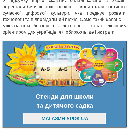
У підсумку варто сказати: онлайн-казино в Україні
перестали бути «сірою зоною» — вони стали частиною
сучасної цифрової культури, яка поєднує розваги,
технології та відповідальний підхід. Саме такий баланс —
між азартом, безпекою та чесністю — і стає ключовим
орієнтиром для українців, які обирають, де і як грати.
Стенди для школи
та дитячого садка
МАГАЗИН УРОК-UA