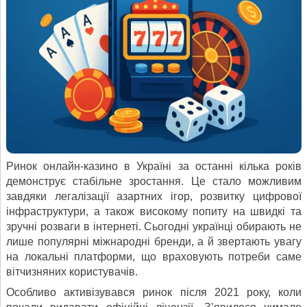
Ринок онлайн-казино в Україні за останні кілька років
демонструє стабільне зростання. Це стало можливим
завдяки легалізації азартних ігор, розвитку цифрової
інфраструктури, а також високому попиту на швидкі та
зручні розваги в інтернеті. Сьогодні українці обирають не
лише популярні міжнародні бренди, а й звертають увагу
на локальні платформи, що враховують потреби саме
вітчизняних користувачів.
Особливо активізувався ринок після 2021 року, коли