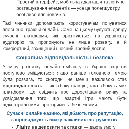
Простий інтерфейс, мобільна адаптація та логічне
розташування елементів — усе це полегшує гру,
особливо для новачків.
Такі чинники допомагають користувачам почуватися
впевнено, граючи онлайн. Саме на цьому будують довіру
сучасні платформи, які орієнтуються на українську
аудиторію та пропонують не лише розвагу, а й
комфортний, захищений і чесний ігровий досвід.
Соціальна відповідальність і безпека
У міру розвитку онлайн-гемблінгу в Україні акценти
поступово зміщуються: якщо раніше головною темою
була розвага, то сьогодні не менш важливою стає
відповідальність
— як із боку гравців, так і з боку самих
платформ. Це свідчить про дорослішання ринку та
усвідомлення того, що азартні ігри мають бути
підконтрольними, прозорими та безпечними.
Сучасні онлайн-казино, які дбають про репутацію,
запроваджують низку важливих інструментів:
Ліміти на депозити та ставки
— дають змогу